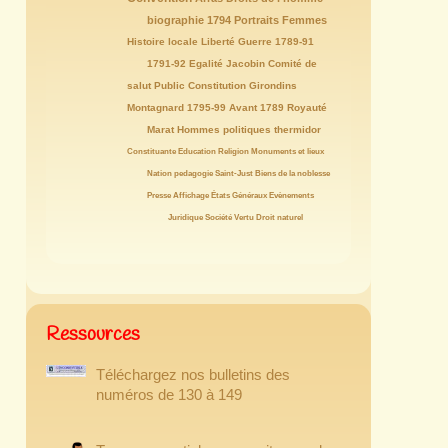
39/146
32/146
32/146
31/146
biographie
1794
Portraits
Femmes
29/146
27/146
25/146
Histoire locale
Liberté
Guerre
1789-91
23/146
21/146
21/146
21/146
1791-92
Egalité
Jacobin
Comité de
19/146
19/146
19/146
salut Public
Constitution
Girondins
19/146
18/146
18/146
Montagnard
1795-99
Avant 1789
Royauté
18/146
17/146
15/146
15/146
Marat
Hommes politiques
thermidor
14/146
14/146
13/146
Constituante
Education
Religion
Monuments et lieux
12/146
12/146
12/146
12/146
Nation
pedagogie
Saint-Just
Biens de la noblesse
11/146
11/146
10/146
10/146
Presse
Affichage
États Généraux
Evènements
10/146
10/146
10/146
9/146
8/146
Juridique
Société
Vertu
Droit naturel
Ressources
Téléchargez nos bulletins des
numéros de 130 à 149