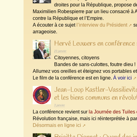
droites pour la République, propose 
Maximilien Robespierre par un lieu consacré à 
contre la République et l’Empire.
A écouter à ce sujet
l’interview du Président
su
arrageoise.
Hervé Leuwers en conférence :
23 janvier
Citoyennes, citoyens
Bandes de sans-culottes, foutre dieu !
Allumez vos oreilles et éteignez vos portables e
Le film de la conférence est en ligne.
À voir ici
Jean-Loup Kastler-Vassilievitc
et les biens communs en révolu
3 janvier
La conférence revient sur
la Journée des Tuiles
Révolution française, mais ici réinterprétée à pa
Désormais en ligne ici