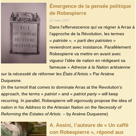
Émergence de la pensée politique
de Robespierre
22 mars 2017
Dans l’effervescence qui va régner à Arras à
l’approche de la Révolution, les termes
« patriote », « parti des patriotes »
reviendront avec insistance. Parallèlement
Robespierre va mettre en avant avec
vigueur l’idée de nation en rédigeant sa
fameuse «
Adresse à la Nation artésienne
sur la nécessité de réformer les États d’Artois
» Par Arsène
Duquesne.
(In the turmoil that comes to dominate Arras at the Revolution’s
approach, the terms «
patriot
» and «
patriot party
» will keep
recurring. In parallel, Robespierre will vigorously propose the idea of
nation in his
Address to the Artesian Nation on the Necessity of
Reforming the Estates of Artois
. – by Arsène Duquesne)
A. Assini, l’auteure de « Un caffè
con Robespierre », répond aux