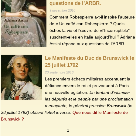
questions de l’ARBR.
9 novembre 2016
Comment Robespierre a-t-il inspiré l’auteure
de « Un caffé con Robespierre ? Quels
échos la vie et l’œuvre de »l’Incorruptible"
suscitent-elles en Italie aujourd’hui ? Adriana
Assini répond aux questions de l’ARBR .
Le Manifeste du Duc de Brunswick le
25 juillet 1792
20 septembre 2016
Les premiers échecs militaires accentuent la
défiance envers le roi et provoquent à Paris
une nouvelle agitation.
En tentant d’intimider
les députés et le peuple par une proclamation
menaçante, le général prussien Brunswick (le
28 juillet 1792) obtient l’effet inverse.
Que nous dit le Manifeste de
Brunswick ?
1