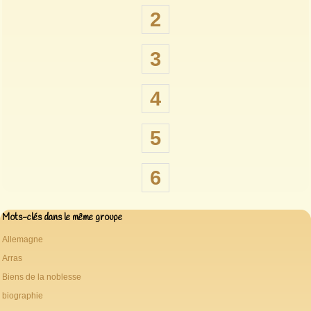
2
3
4
5
6
Mots-clés dans le même groupe
Allemagne
Arras
Biens de la noblesse
biographie