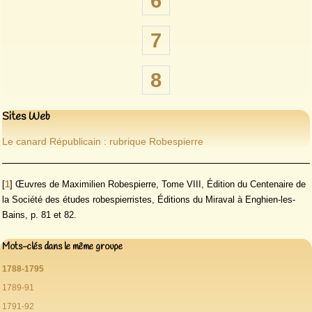
6
7
8
Sites Web
Le canard Républicain : rubrique Robespierre
[
1
]
Œuvres de Maximilien Robespierre, Tome VIII, Édition du Centenaire de
la Société des études robespierristes, Éditions du Miraval à Enghien-les-
Bains, p. 81 et 82.
Mots-clés dans le même groupe
1788-1795
1789-91
1791-92