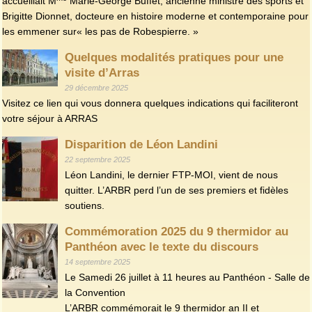
accueillait M
Marie-George Buffet, ancienne ministre des sports et
Brigitte Dionnet, docteure en histoire moderne et contemporaine pour
les emmener sur« les pas de Robespierre. »
Quelques modalités pratiques pour une
visite d’Arras
29 décembre 2025
Visitez ce lien qui vous donnera quelques indications qui faciliteront
votre séjour à ARRAS
Disparition de Léon Landini
22 septembre 2025
Léon Landini, le dernier FTP-MOI, vient de nous
quitter. L’ARBR perd l’un de ses premiers et fidèles
soutiens.
Commémoration 2025 du 9 thermidor au
Panthéon avec le texte du discours
14 septembre 2025
Le Samedi 26 juillet à 11 heures au Panthéon - Salle de
la Convention
L’ARBR commémorait le 9 thermidor an II et