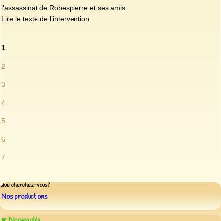
l’assassinat de Robespierre et ses amis
Lire le texte de l’intervention.
1
2
3
4
5
6
7
Que cherchez-vous?
Nos productions
☛ Nouveautés