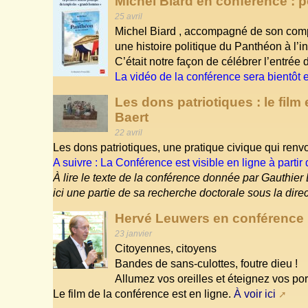
Michel Biard en conférence : p
25 avril
Michel Biard , accompagné de son com
une histoire politique du Panthéon à l’i
C’était notre façon de célébrer l’entrée
La vidéo de la conférence sera bientôt e
Les dons patriotiques : le film
Baert
22 avril
Les dons patriotiques, une pratique civique qui renvoi
A suivre : La Conférence est visible en ligne à partir
À lire le texte de la conférence donnée par Gauthie
ici une partie de sa recherche doctorale sous la dire
Hervé Leuwers en conférence :
23 janvier
Citoyennes, citoyens
Bandes de sans-culottes, foutre dieu !
Allumez vos oreilles et éteignez vos por
Le film de la conférence est en ligne.
À voir ici