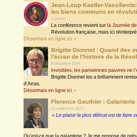
Jean-Loup Kastler-Vassilievitc
les biens communs en révolut
3 janvier
La conférence revient sur
la Journée de
Révolution française, mais ici réinterpr
Désormais en ligne ici
Brigitte Dionnet : Quand des i
l’écran de l’histoire de la Révo
8 décembre 2025
Invisibles, les parisiennes pauvres ne l
Brigitte Dionnet les a brillamment remi
d’Arras.
Désormais en ligne ici
Florence Gauthier : Galanteri
25 septembre 2025
« Le plaisir le plus délicat est de faire c
Qu’est-ce que la galanterie ? Je me propose de présen