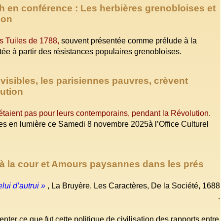
h en conférence : Les herbières grenobloises et
ion
s Tuiles de 1788,
souvent présentée comme prélude à la
étée à partir des résistances populaires grenobloises.
nvisibles, les parisiennes pauvres, crèvent
lution
’étaient pas pour leurs contemporains, pendant la Révolution.
ses en lumière ce Samedi 8 novembre 2025à l’Office Culturel
e à la cour et Amours paysannes dans les prés
elui d’autrui »
, La Bruyère, Les Caractères, De la Société, 1688
.
ter ce que fut cette politique de civilisation des rapports entre