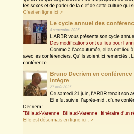
les sexes et de parler de la clef de cette culture q
C’est en ligne ici
Le cycle annuel des conféren
4 septembre 2025
L’ARBR vous présente son cycle annuel
Des modifications ont eu lieu pour l’an
Comme à l’accoutumée, elles ont lieu à 
avec les conférenciers. Qu’ils soient ici remerciés . L
conférence.
Bruno Decriem en conférence : 
intègre
27 août 2025
Ce samedi 21 juin, l’ARBR tenait son a
Elle fut suivie, l’après-midi, d’une con
Decriem :
"Billaud-Varenne : Billaud-Varenne : Itinéraire d’un r
Elle est désormais en ligne ici :