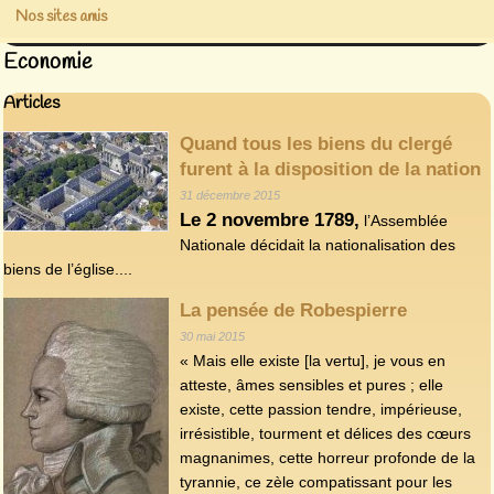
Nos sites amis
Economie
Articles
Quand tous les biens du clergé
furent à la disposition de la nation
31 décembre 2015
Le 2 novembre 1789,
l’Assemblée
Nationale décidait la nationalisation des
biens de l’église....
La pensée de Robespierre
30 mai 2015
« Mais elle existe [la vertu], je vous en
atteste, âmes sensibles et pures ; elle
existe, cette passion tendre, impérieuse,
irrésistible, tourment et délices des cœurs
magnanimes, cette horreur profonde de la
tyrannie, ce zèle compatissant pour les