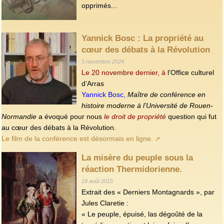
opprimés...
Yannick Bosc : La propriété au
cœur des débats à la Révolution
5 novembre 2024
Le 20 novembre dernier, à
l’Office culturel
d’Arras
Yannick Bosc,
Maître de conférence en
histoire moderne à l’Université de Rouen-
Normandie
a évoqué pour nous
le droit de propriété
question qui fut
au cœur des débats à la Révolution.
Le film de la conférence est désormais en ligne.
La misère du peuple sous la
réaction Thermidorienne.
19 août 2015
Extrait des « Derniers Montagnards », par
Jules Claretie :
« Le peuple, épuisé, las dégoûté de la