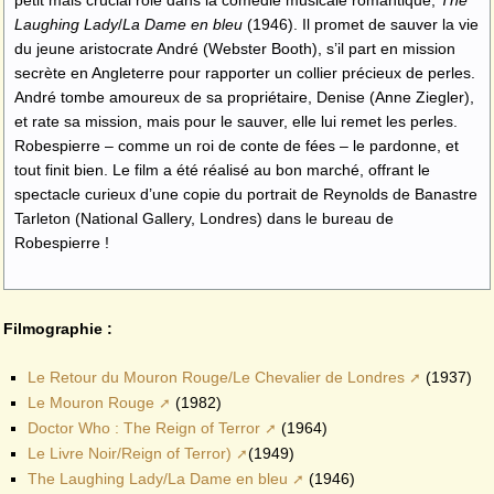
petit mais crucial rôle dans la comédie musicale romantique,
The
Laughing Lady
/
La Dame en bleu
(1946). Il promet de sauver la vie
du jeune aristocrate André (Webster Booth), s’il part en mission
secrète en Angleterre pour rapporter un collier précieux de perles.
André tombe amoureux de sa propriétaire, Denise (Anne Ziegler),
et rate sa mission, mais pour le sauver, elle lui remet les perles.
Robespierre – comme un roi de conte de fées – le pardonne, et
tout finit bien. Le film a été réalisé au bon marché, offrant le
spectacle curieux d’une copie du portrait de Reynolds de Banastre
Tarleton (National Gallery, Londres) dans le bureau de
Robespierre !
Filmographie :
Le Retour du Mouron Rouge/Le Chevalier de Londres
(1937)
Le Mouron Rouge
(1982)
Doctor Who : The Reign of Terror
(1964)
Le Livre Noir/Reign of Terror)
(1949)
The Laughing Lady/La Dame en bleu
(1946)