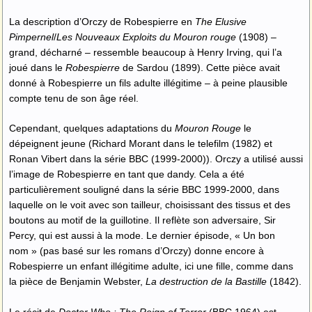
La description d’Orczy de Robespierre en
The Elusive
Pimpernel
/
Les Nouveaux Exploits du Mouron rouge
(1908) –
grand, décharné – ressemble beaucoup à Henry Irving, qui l’a
joué dans le
Robespierre
de Sardou (1899). Cette pièce avait
donné à Robespierre un fils adulte illégitime – à peine plausible
compte tenu de son âge réel.
Cependant, quelques adaptations du
Mouron Rouge
le
dépeignent jeune (Richard Morant dans le telefilm (1982) et
Ronan Vibert dans la série BBC (1999-2000)). Orczy a utilisé aussi
l’image de Robespierre en tant que dandy. Cela a été
particulièrement souligné dans la série BBC 1999-2000, dans
laquelle on le voit avec son tailleur, choisissant des tissus et des
boutons au motif de la guillotine. Il reflète son adversaire, Sir
Percy, qui est aussi à la mode. Le dernier épisode, « Un bon
nom » (pas basé sur les romans d’Orczy) donne encore à
Robespierre un enfant illégitime adulte, ici une fille, comme dans
la pièce de Benjamin Webster,
La destruction de la Bastille
(1842).
Le récit de
Doctor Who : The Reign of Terror
(BBC 1964) est