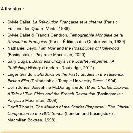
À lire plus :
Sylvie Dallet,
La Révolution Française et le cinéma
(Paris :
Éditions des Quatre-Vents, 1988)
Sylvie Dallet & Francis Gendron,
Filmographie Mondiale de la
Révolution Française
(Paris : Éditions des Quatre-Vents, 1989)
Nathaniel Deyo,
Film Noir and the Possibilities of Hollywood
(Basingstoke : Palgrave Macmillan, 2020)
Sally Dugan,
Baroness Orczy’s The Scarlet Pimpernel : A
Publishing History
(London : Routledge, 2012)
Leger Grindon,
Shadows on the Past : Studies in the Historical
Fiction Film
(Philadelphia : Temple University Press, 1994)
Colin Jones, Josephine McDonagh, & Jon Mee,
Charles Dickens,
A Tale of Two Cities and the French Revolution
(Basingstoke :
Palgrave Macmillan, 2009)
Geoff Tibballs,
The Making of the Scarlet Pimpernel : The Official
Companion to the BBC Series
(London and Basingstoke :
Macmillan Boxtree, 1998).