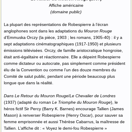
Affiche américaine
(domaine public)
La plupart des représentations de Robespierre à l’écran
anglophones sont dans les adaptations du
Mouron Rouge
d’Emmuska Orczy (la pièce, 1903 ; les romans, 1905-40) : il y a
sept adaptations cinématographiques (1917-1950) et plusieurs
émissions télévisées. Orczy, de famille aristocratique hongroise,
était anti-égalitaire et réactionnaire. Elle a dépeint Robespierre
comme dictateur ou autocrate, pas simplement comme président
élu de la Convention ou comme l’un des douze membres du
Comité de salut public, pendant une période beaucoup plus
longue que dans la réalité.
Dans Le Retour du Mouron Rouge
/
Le Chevalier de Londres
(1937) (adapté du roman
Le Triomphe du Mouron Rouge
), le
héros fictif Sir Percy (Barry K. Barnes) encourage Tallien (James
Mason) à renverser Robespierre (Henry Oscar), pour sauver sa
femme emprisonnée et aussi Thérèse Cabarrus, la maîtresse de
Tallien. L’affiche dit : « Voyez le demi-fou Robespierre »