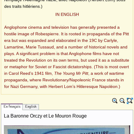
des traits hitlériens.)
IN ENGLISH
Anglophone cinema and television has generally presented a
hostile image of Robespierre. It is rooted in propaganda of the Pitt
era but was expanded and elaborated in the 19C by Carlyle,
Lamartine, Marie Tussaud, and a number of historical novels and
plays. A significant problem is that Anglophone films have not
treated the Revolution on its own terms, but used it as a substitute
or metaphor for Soviet or Fascist dictatorships. (This is most overt
in Carol Reed’s 1941 film,
The Young Mr Pitt
, a work of wartime
propaganda, where Revolutionary/Napoleonic France stands in
for Nazi Germany, with Herbert Lom’s Hitleresque Napoléon.)
En français
English
La Baronne Orczy et Le Mouron Rouge