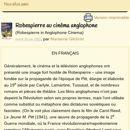
Nos sites amis
Version imprimable
Robespierre au cinéma anglophone
(Robespierre in Anglophone Cinema)
,
par
Marianne Gilchrist
mardi 28 juin 2022
EN FRANÇAIS
Généralement, le cinéma et la télévision anglophones ont
présenté une image fort hostile de Robespierre – une image
fondée sur la propagande de l’époque de Pitt, élargie et élaborée
e
au 19
siècle par Carlyle, Lamartine, Tussaud, et de nombreux
romans et pièces de théâtre. Les films anglophones n’ont pas
depeint la Révolution selon ses propres termes, mais l’ont utilisée
comme substitut ou métaphore des dictatures soviétiques ou
fascistes. (On le voit plus clairement dans le film de Carol Reed,
e
Le Jeune M. Pitt
(1941), une œuvre de propagande de la 2
Guerre mondiale, où la France révolutionnaire/napoléonienne
remplaçe l’Allemagne nazie, avec Napoléon (Herbert Lom) sous