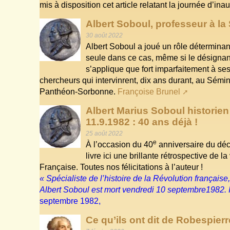
mis à disposition cet article relatant la journée d’in
Albert Soboul, professeur à la
30 août 2022
Albert Soboul a joué un rôle déterminan
seule dans ce cas, même si le désignant 
s’applique que fort imparfaitement à s
chercheurs qui intervinrent, dix ans durant, au Sémina
Panthéon-Sorbonne.
Françoise Brunel
Albert Marius Soboul historien
11.9.1982 : 40 ans déjà !
25 août 2022
e
À l’occasion du 40
anniversaire du déc
livre ici une brillante rétrospective de 
Française. Toutes nos félicitations à l’auteur !
« Spécialiste de l’histoire de la Révolution français
Albert Soboul est mort vendredi 10 septembre1982. Il
septembre 1982,
Ce qu’ils ont dit de Robespier