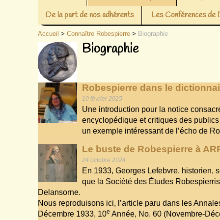
De la part de nos adhérents
Les Conférences de
Accueil
>
Connaître Robespierre
>
Biographie
Biographie
Robespierre dans le dictionnair
10 février 2025
Une introduction pour la notice consac
encyclopédique et critiques des public
un exemple intéressant de l’écho de Rob
Le buste de Robespierre à AR
24 octobre 2024
En 1933, Georges Lefebvre, historien, s
que la Société des Études Robespierriste
Delansorne.
Nous reproduisons ici, l’article paru dans les Anna
e
Décembre 1933, 10
Année, No. 60 (Novembre-Déce