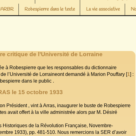
 l’ARBR
Robespierre dans le texte
La vie associative
No
e critique de l’Université de Lorraine
rée à Robespierre que les responsables du dictionnaire
s de l’Université de Lorraineont demandé à Marion Pouffary
[
1
]
:
espierre dans le public .
RAS le 15 octobre 1933
on Président , vint à Arras, inaugurer le buste de Robespierre
s avait offert à la ville administrée alors par M. Désiré
les Historiques de la Révolution Française, Novembre-
mbre 1933), pp. 481-510. Nous remercions la SER d’avoir