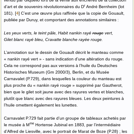
vendu par Giquello lors de la vente aux enchères de la collection
r
d’art et de souvenirs révolutionnaires du D
André Bernheim (lot
181).
[
4
]
C’est une œuvre plus raffinée que la copie de Gouault,
publiée par Duruy, et comportant des annotations similaires :
Les yeux verts, le teint pâle, Habit nankin rayé
rouge
vert,
Gilet blanc rayé bleu, Cravatte blanche rayée rouge.
L’annotation sur le dessin de Gouault décrit le manteau comme
« nankin rayé vert » - sans indication d’une altération du rouge.
Cela ne correspond pas aux versions à l’huile du Deutsches
Historisches Museum (Gm 2000/3), Berlin, et du Musée
Carnavalet (P.729), dans lesquelles la couleur du manteau est
plus proche du « nankin rayé rouge » supprimé par Gautherot,
bien que le gilet soit jaune avec des rayures vertes et blanches,
plutôt que blanc avec des rayures bleues. Les deux peintures à
l’huile omettent également les lunettes.
Carnavalet P.729 fait partie d’un groupe de tableaux achetés par
me
le musée à M
Hortense Jubinal en 1883, par l’intermédiaire
d’Alfred de Liesville, avec le portrait de Marat de Boze (P.28) ; les