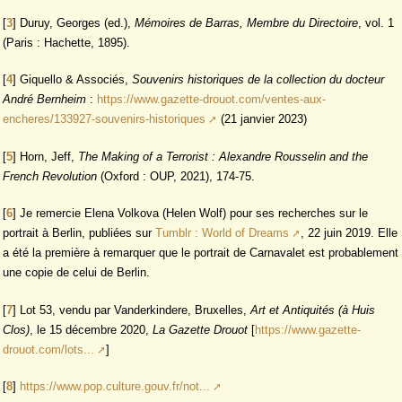
[
3
]
Duruy, Georges (ed.),
Mémoires de Barras, Membre du Directoire
, vol. 1
(Paris : Hachette, 1895).
[
4
]
Giquello & Associés,
Souvenirs historiques de la collection du docteur
André Bernheim
:
https://www.gazette-drouot.com/ventes-aux-
encheres/133927-souvenirs-historiques
(21 janvier 2023)
[
5
]
Horn, Jeff,
The Making of a Terrorist : Alexandre Rousselin and the
French Revolution
(Oxford : OUP, 2021), 174-75.
[
6
]
Je remercie Elena Volkova (Helen Wolf) pour ses recherches sur le
portrait à Berlin, publiées sur
Tumblr : World of Dreams
, 22 juin 2019. Elle
a été la première à remarquer que le portrait de Carnavalet est probablement
une copie de celui de Berlin.
[
7
]
Lot 53, vendu par Vanderkindere, Bruxelles,
Art et Antiquités (à Huis
Clos)
, le 15 décembre 2020,
La Gazette Drouot
[
https://www.gazette-
drouot.com/lots...
]
[
8
]
https://www.pop.culture.gouv.fr/not...