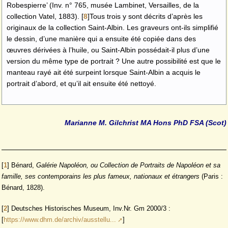
Robespierre’ (Inv. n° 765, musée Lambinet, Versailles, de la
collection Vatel, 1883).
[
8
]
Tous trois y sont décrits d’après les
originaux de la collection Saint-Albin. Les graveurs ont-ils simplifié
le dessin, d’une manière qui a ensuite été copiée dans des
œuvres dérivées à l’huile, ou Saint-Albin possédait-il plus d’une
version du même type de portrait ? Une autre possibilité est que le
manteau rayé ait été surpeint lorsque Saint-Albin a acquis le
portrait d’abord, et qu’il ait ensuite été nettoyé.
Marianne M. Gilchrist MA Hons PhD FSA (Scot)
[
1
]
Bénard,
Galérie Napoléon, ou Collection de Portraits de Napoléon et sa
famille, ses contemporains les plus fameux, nationaux et étrangers
(Paris :
Bénard, 1828).
[
2
]
Deutsches Historisches Museum, Inv.Nr. Gm 2000/3 :
[
https://www.dhm.de/archiv/ausstellu...
]