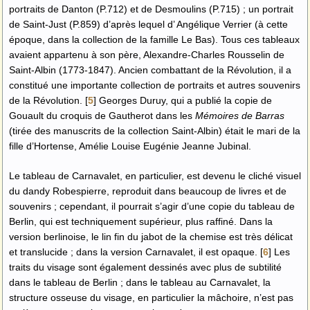
portraits de Danton (P.712) et de Desmoulins (P.715) ; un portrait
de Saint-Just (P.859) d’après lequel d’ Angélique Verrier (à cette
époque, dans la collection de la famille Le Bas). Tous ces tableaux
avaient appartenu à son père, Alexandre-Charles Rousselin de
Saint-Albin (1773-1847). Ancien combattant de la Révolution, il a
constitué une importante collection de portraits et autres souvenirs
de la Révolution.
[
5
]
Georges Duruy, qui a publié la copie de
Gouault du croquis de Gautherot dans les
Mémoires de Barras
(tirée des manuscrits de la collection Saint-Albin) était le mari de la
fille d’Hortense, Amélie Louise Eugénie Jeanne Jubinal.
Le tableau de Carnavalet, en particulier, est devenu le cliché visuel
du dandy Robespierre, reproduit dans beaucoup de livres et de
souvenirs ; cependant, il pourrait s’agir d’une copie du tableau de
Berlin, qui est techniquement supérieur, plus raffiné. Dans la
version berlinoise, le lin fin du jabot de la chemise est très délicat
et translucide ; dans la version Carnavalet, il est opaque.
[
6
]
Les
traits du visage sont également dessinés avec plus de subtilité
dans le tableau de Berlin ; dans le tableau au Carnavalet, la
structure osseuse du visage, en particulier la mâchoire, n’est pas