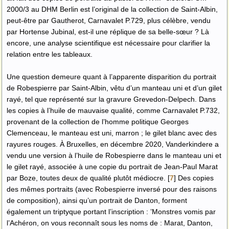
2000/3 au DHM Berlin est l’original de la collection de Saint-Albin,
peut-être par Gautherot, Carnavalet P.729, plus célèbre, vendu
par Hortense Jubinal, est-il une réplique de sa belle-sœur ? Là
encore, une analyse scientifique est nécessaire pour clarifier la
relation entre les tableaux.
Une question demeure quant à l’apparente disparition du portrait
de Robespierre par Saint-Albin, vêtu d’un manteau uni et d’un gilet
rayé, tel que représenté sur la gravure Grevedon-Delpech. Dans
les copies à l’huile de mauvaise qualité, comme Carnavalet P.732,
provenant de la collection de l’homme politique Georges
Clemenceau, le manteau est uni, marron ; le gilet blanc avec des
rayures rouges. À Bruxelles, en décembre 2020, Vanderkindere a
vendu une version à l’huile de Robespierre dans le manteau uni et
le gilet rayé, associée à une copie du portrait de Jean-Paul Marat
par Boze, toutes deux de qualité plutôt médiocre.
[
7
]
Des copies
des mêmes portraits (avec Robespierre inversé pour des raisons
de composition), ainsi qu’un portrait de Danton, forment
également un triptyque portant l’inscription : ’Monstres vomis par
l’Achéron, on vous reconnaît sous les noms de : Marat, Danton,