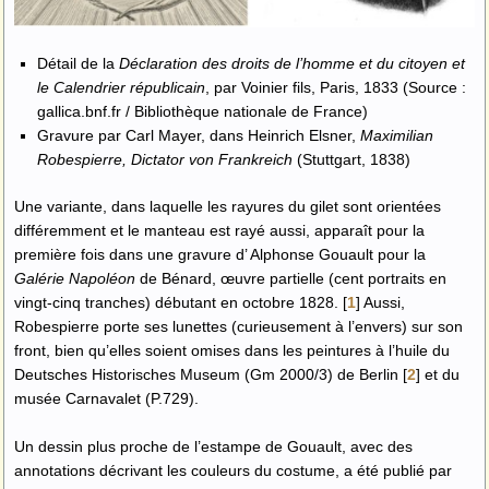
Détail de la
Déclaration des droits de l’homme et du citoyen et
le Calendrier républicain
, par Voinier fils, Paris, 1833 (Source :
gallica.bnf.fr / Bibliothèque nationale de France)
Gravure par Carl Mayer, dans Heinrich Elsner,
Maximilian
Robespierre, Dictator von Frankreich
(Stuttgart, 1838)
Une variante, dans laquelle les rayures du gilet sont orientées
différemment et le manteau est rayé aussi, apparaît pour la
première fois dans une gravure d’ Alphonse Gouault pour la
Galérie Napoléon
de Bénard, œuvre partielle (cent portraits en
vingt-cinq tranches) débutant en octobre 1828.
[
1
]
Aussi,
Robespierre porte ses lunettes (curieusement à l’envers) sur son
front, bien qu’elles soient omises dans les peintures à l’huile du
Deutsches Historisches Museum (Gm 2000/3) de Berlin
[
2
]
et du
musée Carnavalet (P.729).
Un dessin plus proche de l’estampe de Gouault, avec des
annotations décrivant les couleurs du costume, a été publié par