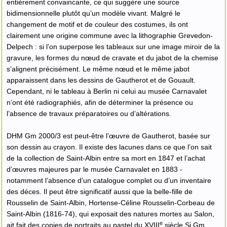
entièrement convaincante, ce qui suggère une source
bidimensionnelle plutôt qu’un modèle vivant. Malgré le
changement de motif et de couleur des costumes, ils ont
clairement une origine commune avec la lithographie Grevedon-
Delpech : si l’on superpose les tableaux sur une image miroir de la
gravure, les formes du nœud de cravate et du jabot de la chemise
s’alignent précisément. Le même nœud et le même jabot
apparaissent dans les dessins de Gautherot et de Gouault.
Cependant, ni le tableau à Berlin ni celui au musée Carnavalet
n’ont été radiographiés, afin de déterminer la présence ou
l’absence de travaux préparatoires ou d’altérations.
DHM Gm 2000/3 est peut-être l’œuvre de Gautherot, basée sur
son dessin au crayon. Il existe des lacunes dans ce que l’on sait
de la collection de Saint-Albin entre sa mort en 1847 et l’achat
d’œuvres majeures par le musée Carnavalet en 1883 -
notamment l’absence d’un catalogue complet ou d’un inventaire
des déces. Il peut être significatif aussi que la belle-fille de
Rousselin de Saint-Albin, Hortense-Céline Rousselin-Corbeau de
Saint-Albin (1816-74), qui exposait des natures mortes au Salon,
e
ait fait des copies de portraits au pastel du XVIII
siècle.Si Gm