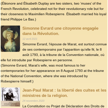
(Éléonore and Élisabeth Duplay are two sisters, two ’muses’ of the
French Revolution, celebrated not for their revolutionary role but for
their closeness to Maximilien Robespierre. Élisabeth married his loyal
friend Philippe Le Bas.)
Simonne Evrard une citoyenne engagée
dans la Révolution.
12 avril 2021
Simonne Evrard, l’épouse de Marat, est surtout connue
de ses contemporains par l’apparition qu’elle fit, le 8
août 1793, à la tribune de la Convention nationale, où
elle fut introduite par Robespierre en personne.
(Simonne Evrard, Marat’s wife, was most famous to her
contemporaries for her appearance on 8 August 1793 at the tribune
of the National Convention, where she was introduced by
Robespierre himself.)
Jean-Paul Marat : la liberté des cultes et les
ministres de la religion.
24 novembre 2020
La Constitution ou Projet de Déclaration des Droits de