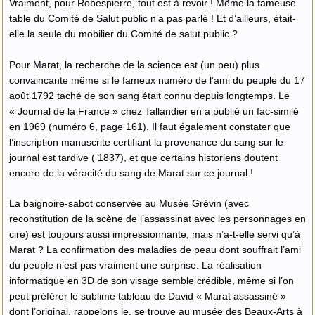
Vraiment, pour Robespierre, tout est à revoir ! Même la fameuse
table du Comité de Salut public n’a pas parlé ! Et d’ailleurs, était-
elle la seule du mobilier du Comité de salut public ?
Pour Marat, la recherche de la science est (un peu) plus
convaincante même si le fameux numéro de l’ami du peuple du 17
août 1792 taché de son sang était connu depuis longtemps. Le
« Journal de la France » chez Tallandier en a publié un fac-similé
en 1969 (numéro 6, page 161). Il faut également constater que
l’inscription manuscrite certifiant la provenance du sang sur le
journal est tardive ( 1837), et que certains historiens doutent
encore de la véracité du sang de Marat sur ce journal !
La baignoire-sabot conservée au Musée Grévin (avec
reconstitution de la scène de l’assassinat avec les personnages en
cire) est toujours aussi impressionnante, mais n’a-t-elle servi qu’à
Marat ? La confirmation des maladies de peau dont souffrait l’ami
du peuple n’est pas vraiment une surprise. La réalisation
informatique en 3D de son visage semble crédible, même si l’on
peut préférer le sublime tableau de David « Marat assassiné »
dont l’original, rappelons le, se trouve au musée des Beaux-Arts à