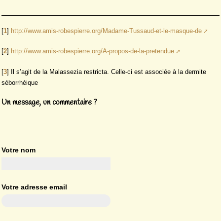
[
1
]
http://www.amis-robespierre.org/Madame-Tussaud-et-le-masque-de
[
2
]
http://www.amis-robespierre.org/A-propos-de-la-pretendue
[
3
]
Il s’agit de la Malassezia restricta. Celle-ci est associée à la dermite
séborrhéique
Un message, un commentaire ?
Votre nom
Votre adresse email