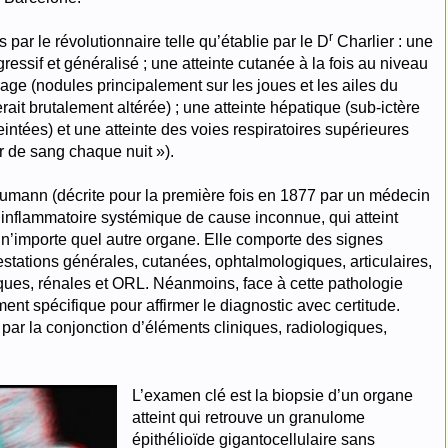
r
ar le révolutionnaire telle qu’établie par le D
Charlier : une
ressif et généralisé ; une atteinte cutanée à la fois au niveau
age (nodules principalement sur les joues et les ailes du
rait brutalement altérée) ; une atteinte hépatique (sub-ictère
teintées) et une atteinte des voies respiratoires supérieures
er de sang chaque nuit »).
mann (décrite pour la première fois en 1877 par un médecin
 inflammatoire systémique de cause inconnue, qui atteint
 n’importe quel autre organe. Elle comporte des signes
festations générales, cutanées, ophtalmologiques, articulaires,
ques, rénales et ORL. Néanmoins, face à cette pathologie
nt spécifique pour affirmer le diagnostic avec certitude.
 par la conjonction d’éléments cliniques, radiologiques,
L’examen clé est la biopsie d’un organe
atteint qui retrouve un granulome
épithélioïde gigantocellulaire sans