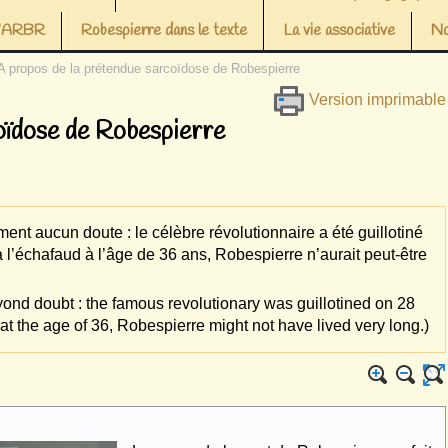
 l’ARBR
Robespierre dans le texte
La vie associative
No
A propos de la prétendue sarcoïdose de Robespierre
Version imprimable
oïdose de Robespierre
nt aucun doute : le célèbre révolutionnaire a été guillotiné
 à l’échafaud à l’âge de 36 ans, Robespierre n’aurait peut-être
ond doubt : the famous revolutionary was guillotined on 28
 at the age of 36, Robespierre might not have lived very long.)