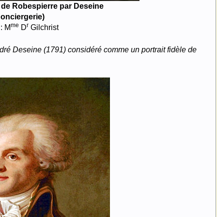
 de Robespierre par Deseine
onciergerie)
me
r
: M
D
Gilchrist
ndré Deseine (1791) considéré comme un portrait fidèle de