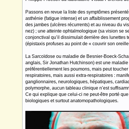
Passons en revue la liste des symptômes présentés p
asthénie (fatigue intense) et un affaiblissement prog
des jambes (ulcères récurrents) et au niveau du vis
nez) ; une atteinte ophtalmologique (sa vision se se
conjonctival qu’il dissimulait derrière des lunettes 
(épistaxis profuses au point de « couvrir son oreill
La Sarcoïdose ou maladie de Besnier-Boeck-Schau
anglais, Sir Jonathan Hutchinson) est une maladie
préférentiellement les poumons, mais peut toucher
respiratoires, mais aussi extra-respiratoires : mani
ganglionnaires, neurologiques, hépatiques, cardia
polymorphe, aucun tableau clinique n’est suffisamme
Ce qui explique que celui-ci ne peut-être porté que
biologiques et surtout anatomopathologiques.