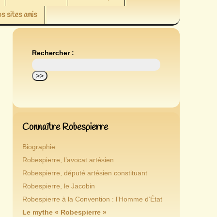
s sites amis
Rechercher :
Connaître Robespierre
Biographie
Robespierre, l’avocat artésien
Robespierre, député artésien constituant
Robespierre, le Jacobin
Robespierre à la Convention : l’Homme d’État
Le mythe « Robespierre »