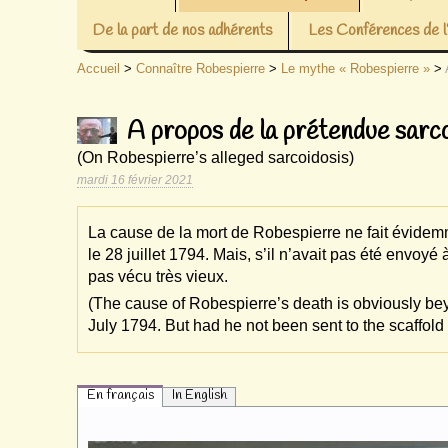
De la part de nos adhérents
Les Conférences de
Accueil
>
Connaître Robespierre
>
Le mythe « Robespierre »
>
A propos de la prétendue sarc
(On Robespierre’s alleged sarcoidosis)
mardi 16 février 2021
La cause de la mort de Robespierre ne fait évidemme
le 28 juillet 1794. Mais, s’il n’avait pas été envoyé
pas vécu très vieux.
(The cause of Robespierre’s death is obviously bey
July 1794. But had he not been sent to the scaffold
En français
In English