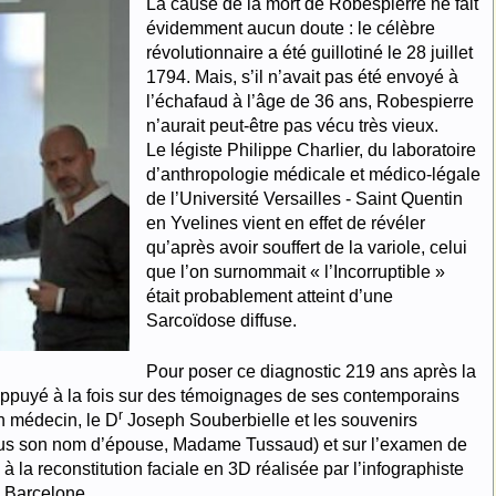
La cause de la mort de Robespierre ne fait
évidemment aucun doute : le célèbre
révolutionnaire a été guillotiné le 28 juillet
1794. Mais, s’il n’avait pas été envoyé à
l’échafaud à l’âge de 36 ans, Robespierre
n’aurait peut-être pas vécu très vieux.
Le légiste Philippe Charlier, du laboratoire
d’anthropologie médicale et médico-légale
de l’Université Versailles - Saint Quentin
en Yvelines vient en effet de révéler
qu’après avoir souffert de la variole, celui
que l’on surnommait « l’Incorruptible »
était probablement atteint d’une
Sarcoïdose diffuse.
Pour poser ce diagnostic 219 ans après la
 appuyé à la fois sur des témoignages de ses contemporains
r
n médecin, le D
Joseph Souberbielle et les souvenirs
sous son nom d’épouse, Madame Tussaud) et sur l’examen de
 la reconstitution faciale en 3D réalisée par l’infographiste
e Barcelone.