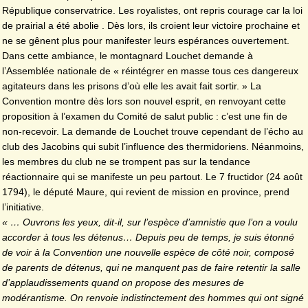
République conservatrice. Les royalistes, ont repris courage car la loi
de prairial a été abolie . Dès lors, ils croient leur victoire prochaine et
ne se gênent plus pour manifester leurs espérances ouvertement.
Dans cette ambiance, le montagnard Louchet demande à
l’Assemblée nationale de « réintégrer en masse tous ces dangereux
agitateurs dans les prisons d’où elle les avait fait sortir. » La
Convention montre dès lors son nouvel esprit, en renvoyant cette
proposition à l’examen du Comité de salut public : c’est une fin de
non-recevoir. La demande de Louchet trouve cependant de l’écho au
club des Jacobins qui subit l’influence des thermidoriens. Néanmoins,
les membres du club ne se trompent pas sur la tendance
réactionnaire qui se manifeste un peu partout. Le 7 fructidor (24 août
1794), le député Maure, qui revient de mission en province, prend
l’initiative.
« … Ouvrons les yeux, dit-il, sur l’espèce d’amnistie que l’on a voulu
accorder à tous les détenus… Depuis peu de temps, je suis étonné
de voir à la Convention une nouvelle espèce de côté noir, composé
de parents de détenus, qui ne manquent pas de faire retentir la salle
d’applaudissements quand on propose des mesures de
modérantisme. On renvoie indistinctement des hommes qui ont signé