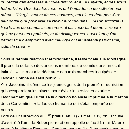
ou rédigé des adresses au ci-devant roi et à La Fayette, et des écrits
fédéralistes. Des députés mêmes ont l’impudence de solliciter eux-
mêmes l’élargissement de ces hommes, qui n’attendent peut-être
leur sortie que pour aller se réunir aux chouans… Si l’on accorde la
liberté aux personnes incarcérées, il est important de ne la rendre
qu’aux patriotes opprimés, et de distinguer ceux qui n’ont qu’un
patriotisme d’emprunt d’avec ceux qui ont le véritable patriotisme,
celui du cœur. »
Sous la terrible réaction thermidorienne, il reste fidèle à la Montagne.
Il prend la défense des anciens membres du comité dans un écrit
intitulé : « Un mot à la décharge des trois membres inculpés de
l’ancien Comité de salut public ».
Aux Jacobins, il dénonce les jeunes gens de la première réquisition
qui accaparaient les places pour éviter le service et exprime
l’étonnement que lui cause la direction nouvelle imprimée à la marche
de la Convention, « la fausse humanité qui s’était emparée de
nous ».
er
Lors de l’insurrection du 1
prairial an III (20 mai 1795) on l’accuse
d’avoir été l’ami de Robespierre et on rappelle qu’au 31 mai, Maure
porta à la tribune l’impotent Couthon pour qu’il y fit sa motion contre