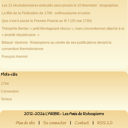
Les 22 révolutionnaires exécutés sans procès le 10 thermidor : biographies
La fête de la Fédération de 1790 : enthousiasme et union
Que s’est-il passé le Premier Prairial an III ? (20 mai 1795)
Théophile Berlier, « petit Montagnard obscur », mais conventionnel attaché à la
« probité républicaine. »
Billaud- Varenne : Robespierre au centre de ses justifications devant la
convention thermidorienne
François Hanriot
Mots-clés
1794
Convention
Terreur
2012-2026 L’ARBR- Les Amis de Robespierre
Plan du site
|
Se connecter
|
Contact
|
RSS 2.0