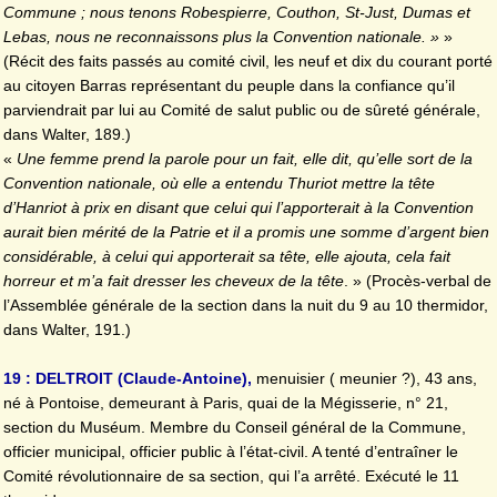
Commune ; nous tenons Robespierre, Couthon, St-Just, Dumas et
Lebas, nous ne reconnaissons plus la Convention nationale. »
»
(Récit des faits passés au comité civil, les neuf et dix du courant porté
au citoyen Barras représentant du peuple dans la confiance qu’il
parviendrait par lui au Comité de salut public ou de sûreté générale,
dans Walter, 189.)
«
Une femme prend la parole pour un fait, elle dit, qu’elle sort de la
Convention nationale, où elle a entendu Thuriot mettre la tête
d’Hanriot à prix en disant que celui qui l’apporterait à la Convention
aurait bien mérité de la Patrie et il a promis une somme d’argent bien
considérable, à celui qui apporterait sa tête, elle ajouta, cela fait
horreur et m’a fait dresser les cheveux de la tête
. » (Procès-verbal de
l’Assemblée générale de la section dans la nuit du 9 au 10 thermidor,
dans Walter, 191.)
19 : DELTROIT (Claude-Antoine),
menuisier ( meunier ?), 43 ans,
né à Pontoise, demeurant à Paris, quai de la Mégisserie, n° 21,
section du Muséum. Membre du Conseil général de la Commune,
officier municipal, officier public à l’état-civil. A tenté d’entraîner le
Comité révolutionnaire de sa section, qui l’a arrêté. Exécuté le 11