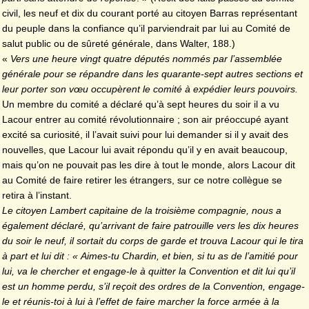
civil, les neuf et dix du courant porté au citoyen Barras représentant
du peuple dans la confiance qu’il parviendrait par lui au Comité de
salut public ou de sûreté générale, dans Walter, 188.)
«
Vers une heure vingt quatre députés nommés par l’assemblée
générale pour se répandre dans les quarante-sept autres sections et
leur porter son vœu occupèrent le comité à expédier leurs pouvoirs.
Un membre du comité a déclaré qu’à sept heures du soir il a vu
Lacour entrer au comité révolutionnaire ; son air préoccupé ayant
excité sa curiosité, il l’avait suivi pour lui demander si il y avait des
nouvelles, que Lacour lui avait répondu qu’il y en avait beaucoup,
mais qu’on ne pouvait pas les dire à tout le monde, alors Lacour dit
au Comité de faire retirer les étrangers, sur ce notre collègue se
retira à l’instant.
Le citoyen Lambert capitaine de la troisième compagnie, nous a
également déclaré, qu’arrivant de faire patrouille vers les dix heures
du soir le neuf, il sortait du corps de garde et trouva Lacour qui le tira
à part et lui dit : « Aimes-tu Chardin, et bien, si tu as de l’amitié pour
lui, va le chercher et engage-le à quitter la Convention et dit lui qu’il
est un homme perdu, s’il reçoit des ordres de la Convention, engage-
le et réunis-toi à lui à l’effet de faire marcher la force armée à la