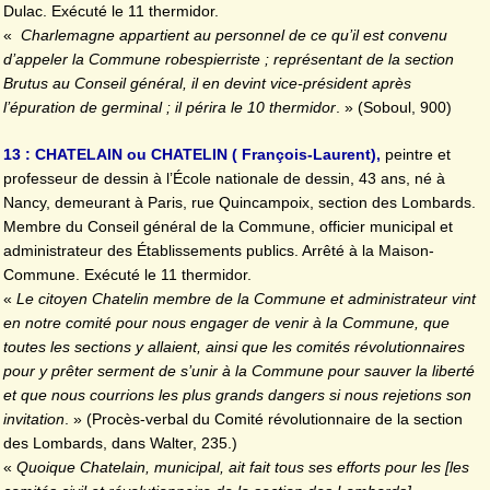
Dulac. Exécuté le 11 thermidor.
«
Charlemagne appartient au personnel de ce qu’il est convenu
d’appeler la Commune
robespierriste ; représentant de la section
Brutus au Conseil général, il en devint vice-président après
l’épuration de germinal ; il périra le 10 thermidor
. » (Soboul, 900)
13 : CHATELAIN ou CHATELIN ( François-Laurent),
peintre et
professeur de dessin à l’École nationale de dessin, 43 ans, né à
Nancy, demeurant à Paris, rue Quincampoix, section des Lombards.
Membre du Conseil général de la Commune, officier municipal et
administrateur des Établissements publics. Arrêté à la Maison-
Commune. Exécuté le 11 thermidor.
«
Le citoyen Chatelin membre de la Commune et administrateur vint
en notre comité pour nous engager de venir à la Commune, que
toutes les sections y allaient, ainsi que les comités révolutionnaires
pour y prêter serment de s’unir à la Commune pour sauver la liberté
et que nous courrions les plus grands dangers si nous rejetions son
invitation
. » (Procès-verbal du Comité révolutionnaire de la section
des Lombards, dans Walter, 235.)
«
Quoique Chatelain, municipal, ait fait tous ses efforts pour les [les