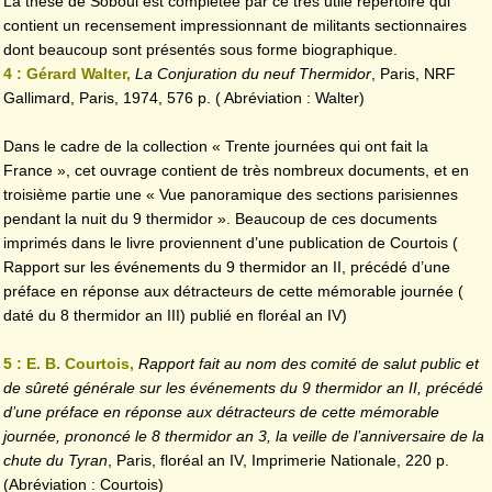
La thèse de Soboul est complétée par ce très utile répertoire qui
contient un recensement impressionnant de militants sectionnaires
dont beaucoup sont présentés sous forme biographique.
4 : Gérard Walter,
La Conjuration du neuf Thermidor
, Paris, NRF
Gallimard, Paris, 1974, 576 p. ( Abréviation : Walter)
Dans le cadre de la collection « Trente journées qui ont fait la
France », cet ouvrage contient de très nombreux documents, et en
troisième partie une « Vue panoramique des sections parisiennes
pendant la nuit du 9 thermidor ». Beaucoup de ces documents
imprimés dans le livre proviennent d’une publication de Courtois (
Rapport sur les événements du 9 thermidor an II, précédé d’une
préface en réponse aux détracteurs de cette mémorable journée (
daté du 8 thermidor an III) publié en floréal an IV)
5 : E. B. Courtois,
Rapport fait au nom des comité de salut public et
de sûreté générale sur les événements du 9 thermidor an II, précédé
d’une préface en réponse aux détracteurs de cette
mémorable
journée, prononcé le 8 thermidor an 3, la veille de l’anniversaire de la
chute du Tyran
, Paris, floréal an IV, Imprimerie Nationale, 220 p.
(Abréviation : Courtois)