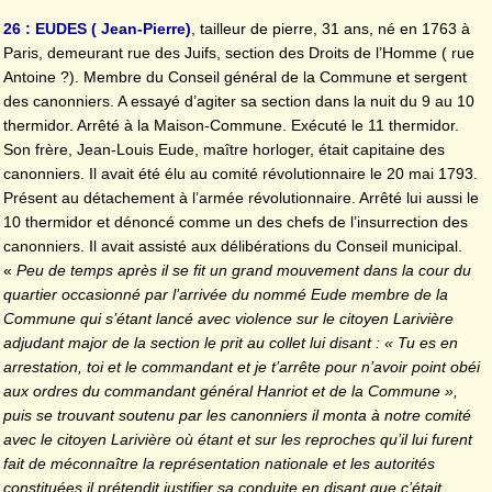
26 : EUDES ( Jean-Pierre)
, tailleur de pierre, 31 ans, né en 1763 à
Paris, demeurant rue des Juifs, section des Droits de l’Homme ( rue
Antoine ?). Membre du Conseil général de la Commune et sergent
des canonniers. A essayé d’agiter sa section dans la nuit du 9 au 10
thermidor. Arrêté à la Maison-Commune. Exécuté le 11 thermidor.
Son frère, Jean-Louis Eude, maître horloger, était capitaine des
canonniers. Il avait été élu au comité révolutionnaire le 20 mai 1793.
Présent au détachement à l’armée révolutionnaire. Arrêté lui aussi le
10 thermidor et dénoncé comme un des chefs de l’insurrection des
canonniers. Il avait assisté aux délibérations du Conseil municipal.
«
Peu de temps après il se fit un grand mouvement dans la cour du
quartier occasionné par l’arrivée du nommé Eude membre de la
Commune qui s’étant lancé avec violence sur le citoyen Larivière
adjudant major de la section le prit au collet lui disant : « Tu es en
arrestation, toi et le commandant et je t’arrête pour n’avoir point obéi
aux ordres du commandant général Hanriot et de la Commune »,
puis se trouvant soutenu par les canonniers il monta à notre comité
avec le citoyen Larivière où étant et sur les reproches qu’il lui furent
fait de méconnaître la représentation nationale et les autorités
constituées il prétendit justifier sa conduite en disant que c’était