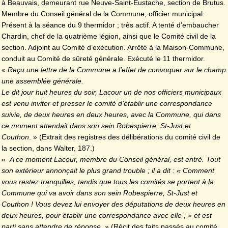
à Beauvais, demeurant rue Neuve-Saint-Eustache, section de Brutus.
Membre du Conseil général de la Commune, officier municipal.
Présent à la séance du 9 thermidor ; très actif. A tenté d’embaucher
Chardin, chef de la quatrième légion, ainsi que le Comité civil de la
section. Adjoint au Comité d’exécution. Arrêté à la Maison-Commune,
conduit au Comité de sûreté générale. Exécuté le 11 thermidor.
«
Reçu une lettre de la Commune a l’effet de convoquer sur le champ
une assemblée générale.
Le dit jour huit heures du soir, Lacour un de nos officiers municipaux
est venu inviter et presser le comité d’établir une correspondance
suivie, de deux heures en deux heures, avec la Commune, qui dans
ce moment attendait dans son sein Robespierre, St-Just et
Couthon
. » (Extrait des registres des délibérations du comité civil de
la section, dans Walter, 187.)
«
A ce moment Lacour, membre du Conseil général, est entré. Tout
son extérieur annonçait le plus grand trouble ; il a dit : « Comment
vous restez tranquilles, tandis que tous les comités se portent à la
Commune qui va avoir dans son sein Robespierre, St-Just et
Couthon ! Vous devez lui envoyer des députations de deux heures en
deux heures, pour établir une correspondance avec elle ; » et est
parti sans attendre de réponse
. » (Récit des faits passés au comité