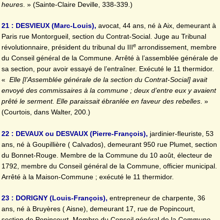
heures
. » (Sainte-Claire Deville, 338-339.)
21 : DESVIEUX (Marc-Louis),
avocat, 44 ans, né à Aix, demeurant à
Paris rue Montorgueil, section du Contrat-Social. Juge au Tribunal
e
révolutionnaire, président du tribunal du III
arrondissement, membre
du Conseil général de la Commune. Arrêté à l’assemblée générale de
sa section, pour avoir essayé de l’entraîner. Exécuté le 11 thermidor.
«
Elle [l’Assemblée générale de la section du Contrat-Social] avait
envoyé des commissaires à la commune ; deux d’entre eux y avaient
prêté le serment. Elle paraissait ébranlée en faveur des rebelles
. »
(Courtois, dans Walter, 200.)
22 : DEVAUX ou DESVAUX (Pierre-François),
jardinier-fleuriste, 53
ans, né à Goupillière ( Calvados), demeurant 950 rue Plumet, section
du Bonnet-Rouge. Membre de la Commune du 10 août, électeur de
1792, membre du Conseil général de la Commune, officier municipal.
Arrêté à la Maison-Commune ; exécuté le 11 thermidor.
23 : DORIGNY (Louis-François),
entrepreneur de charpente, 36
ans, né à Bruyères ( Aisne), demeurant 17, rue de Popincourt,
section de Popincourt. Membre du Conseil général de la Commune.