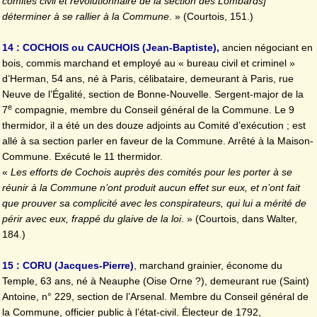
comités civil et révolutionnaire de la section des Lombards]
déterminer à se rallier à la Commune
. » (Courtois, 151.)
14 : COCHOIS ou CAUCHOIS (Jean-Baptiste),
ancien négociant en
bois, commis marchand et employé au « bureau civil et criminel »
d’Herman, 54 ans, né à Paris, célibataire, demeurant à Paris, rue
Neuve de l’Égalité, section de Bonne-Nouvelle. Sergent-major de la
e
7
compagnie, membre du Conseil général de la Commune. Le 9
thermidor, il a été un des douze adjoints au Comité d’exécution ; est
allé à sa section parler en faveur de la Commune. Arrêté à la Maison-
Commune. Exécuté le 11 thermidor.
«
Les efforts de Cochois auprès des comités pour les porter à se
réunir à la Commune n’ont produit aucun effet sur eux, et n’ont fait
que prouver sa complicité avec les conspirateurs, qui lui a mérité de
périr avec eux, frappé du glaive de la loi
. » (Courtois, dans Walter,
184.)
15 : CORU (Jacques-Pierre)
, marchand grainier, économe du
Temple, 63 ans, né à Neauphe (Oise Orne ?), demeurant rue (Saint)
Antoine, n° 229, section de l’Arsenal. Membre du Conseil général de
la Commune, officier public à l’état-civil. Électeur de 1792,