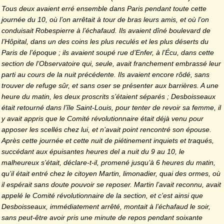
Tous deux avaient erré ensemble dans Paris pendant toute cette
journée du 10, où l’on arrêtait à tour de bras leurs amis, et où l’on
conduisait Robespierre à l’échafaud. Ils avaient dîné boulevard de
l’Hôpital, dans un des coins les plus reculés et les plus déserts du
Paris de l’époque ; ils avaient soupé rue d’Enfer, à l’Écu, dans cette
section de l’Observatoire qui, seule, avait franchement embrassé leur
parti au cours de la nuit précédente. Ils avaient encore rôdé, sans
trouver de refuge sûr, et sans oser se présenter aux barrières. A une
heure du matin, les deux proscrits s’étaient séparés ; Desboisseaux
était retourné dans l’île Saint-Louis, pour tenter de revoir sa femme, il
y avait appris que le Comité révolutionnaire était déjà venu pour
apposer les scellés chez lui, et n’avait point rencontré son épouse.
Après cette journée et cette nuit de piétinement inquiets et traqués,
succédant aux épuisantes heures del a nuit du 9 au 10, le
malheureux s’était, déclare-t-il, promené jusqu’à 6 heures du matin,
qu’il était entré chez le citoyen Martin, limonadier, quai des ormes, où
il espérait sans doute pouvoir se reposer. Martin l’avait reconnu, avait
appelé le Comité révolutionnaire de la section, et c’est ainsi que
Desboisseaux, immédiatement arrêté, montait à l’échafaud le soir,
sans peut-être avoir pris une minute de repos pendant soixante