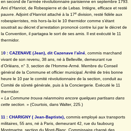
en second de l’armée révolutionnaire parisienne en septembre 1793.
Ami d’Hanriot, de Robespierre et de Lebas. Intègre, efficace et resté
e
pauvre. Adjoint d’Hanriot attaché à la 17
division, resté fidèle aux
robespierristes, mis hors-la-loi le 10 thermidor comme s’étant
soustrait au décret d’arrestation prononcé contre lui par le décret de
la Convention, il partagea le sort de ses amis. Il est exécuté le 11
thermidor.
1
0 : CAZENAVE (Jean), dit Cazenave l’aîné
, commis marchand
vivant de son revenu, 38 ans, né à Belleville, demeurant rue
d’Orléans, n° 3, section de l’Homme-Armé. Membre du Conseil
général de la Commune et officier municipal. Arrêté de très bonne
heure le 10 par le comité révolutionnaire de la section, conduit au
Comité de sûreté générale, puis à la Conciergerie. Exécuté le 11
thermidor.
«
La Commune trouva néanmoins encore quelques partisans dans
cette section.
» (Courtois, dans Walter, 225.)
11 : CHARIGNY ( Jean-Baptiste),
commis employé aux transports
militaires, 55 ans, né à Paris, demeurant 42, rue du faubourg
Montmartre, section du Mont-Blanc. Commissaire chargé des