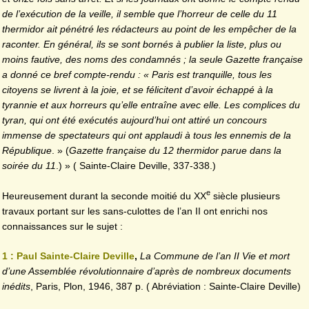
de l’exécution de la veille, il semble que l’horreur de celle du 11
thermidor ait pénétré les rédacteurs au point de les empêcher de la
raconter. En général, ils se sont bornés à publier la liste, plus ou
moins fautive, des noms des condamnés ; la seule Gazette française
a donné ce bref compte-rendu : « Paris est tranquille, tous les
citoyens se livrent à la joie, et se félicitent d’avoir échappé à la
tyrannie et aux horreurs qu’elle entraîne avec elle. Les complices du
tyran, qui ont été exécutés aujourd’hui ont attiré un concours
immense de spectateurs qui ont applaudi à tous les ennemis de la
République
. » (
Gazette française du 12 thermidor parue dans la
soirée du 11
.) » ( Sainte-Claire Deville, 337-338.)
e
Heureusement durant la seconde moitié du XX
siècle plusieurs
travaux portant sur les sans-culottes de l’an II ont enrichi nos
connaissances sur le sujet :
1 : Paul Sainte-Claire Deville
,
La Commune de l’an II Vie et mort
d’une Assemblée révolutionnaire d’après de nombreux documents
inédits
, Paris, Plon, 1946, 387 p. ( Abréviation : Sainte-Claire Deville)