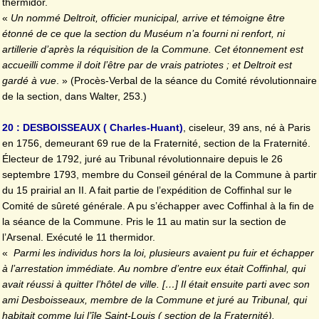
thermidor.
«
Un nommé Deltroit, officier municipal, arrive et témoigne être
étonné de ce que la section du Muséum n’a fourni ni renfort, ni
artillerie d’après la réquisition de la Commune. Cet étonnement est
accueilli comme il doit l’être par de vrais patriotes ; et Deltroit est
gardé à vue
. » (Procès-Verbal de la séance du Comité révolutionnaire
de la section, dans Walter, 253.)
20 : DESBOISSEAUX ( Charles-Huant)
, ciseleur, 39 ans, né à Paris
en 1756, demeurant 69 rue de la Fraternité, section de la Fraternité.
Électeur de 1792, juré au Tribunal révolutionnaire depuis le 26
septembre 1793, membre du Conseil général de la Commune à partir
du 15 prairial an II. A fait partie de l’expédition de Coffinhal sur le
Comité de sûreté générale. A pu s’échapper avec Coffinhal à la fin de
la séance de la Commune. Pris le 11 au matin sur la section de
l’Arsenal. Exécuté le 11 thermidor.
«
Parmi les individus hors la loi, plusieurs avaient pu fuir et échapper
à l’arrestation immédiate. Au nombre d’entre eux était Coffinhal, qui
avait réussi à quitter l’hôtel de ville. […] Il était ensuite parti avec son
ami Desboisseaux, membre de la Commune et juré au Tribunal, qui
habitait comme lui l’île Saint-Louis ( section de la Fraternité).