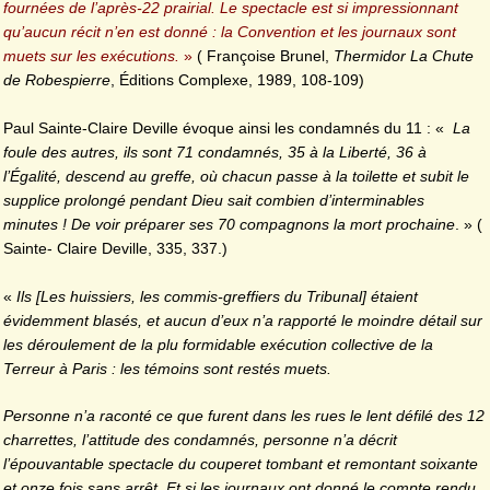
fournées de l’après-22 prairial. Le spectacle est si impressionnant
qu’aucun récit n’en est donné : la Convention et les journaux sont
muets sur les exécutions.
»
( Françoise Brunel,
Thermidor La Chute
de Robespierre
, Éditions Complexe, 1989, 108-109)
Paul Sainte-Claire Deville évoque ainsi les condamnés du 11 : «
La
foule des autres, ils sont 71 condamnés, 35 à la Liberté, 36 à
l’Égalité, descend au greffe, où chacun passe à la toilette et subit le
supplice prolongé pendant Dieu sait combien d’interminables
minutes ! De voir préparer ses 70
compagnons la mort prochaine
. » (
Sainte- Claire Deville, 335, 337.)
«
Ils [Les huissiers, les commis-greffiers du Tribunal] étaient
évidemment blasés, et aucun d’eux n’a rapporté le moindre détail sur
les déroulement de la plu formidable exécution collective de la
Terreur à Paris : les témoins sont restés muets.
Personne n’a raconté ce que furent dans les rues le lent défilé des 12
charrettes, l’attitude des condamnés, personne n’a décrit
l’épouvantable spectacle du couperet tombant et remontant soixante
et onze fois sans arrêt. Et si les journaux ont donné le compte rendu