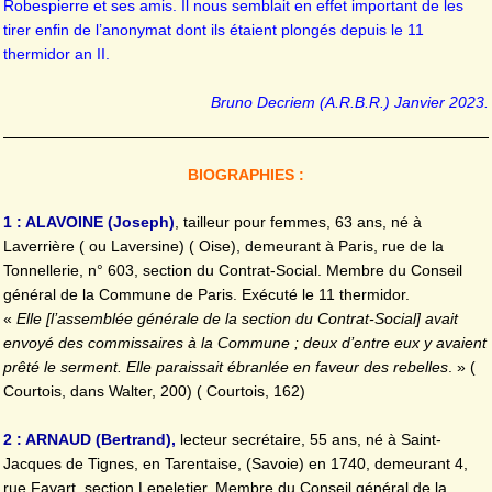
Robespierre et ses amis. Il nous semblait en effet important de les
tirer enfin de l’anonymat dont ils étaient plongés depuis le 11
thermidor an II.
Bruno Decriem (A.R.B.R.) Janvier 2023.
BIOGRAPHIES
:
1 : ALAVOINE (Joseph)
, tailleur pour femmes, 63 ans, né à
Laverrière ( ou Laversine) ( Oise), demeurant à Paris, rue de la
Tonnellerie, n° 603, section du Contrat-Social. Membre du Conseil
général de la Commune de Paris. Exécuté le 11 thermidor.
«
Elle [l’assemblée générale de la section du Contrat-Social] avait
envoyé des commissaires à la Commune ; deux d’entre eux y avaient
prêté le serment. Elle paraissait ébranlée en faveur des rebelles
. » (
Courtois, dans Walter, 200) ( Courtois, 162)
2 : ARNAUD (Bertrand),
lecteur secrétaire, 55 ans, né à Saint-
Jacques de Tignes, en Tarentaise, (Savoie) en 1740, demeurant 4,
rue Favart, section Lepeletier. Membre du Conseil général de la