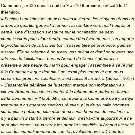
Commune ; arrêté dans la nuit du 9 au 10 thermidor. Exécuté le 11
thermidor.
«
Section Lepeletier, les deux comités invitèrent les citoyens réunis en
armes au quartier général à former l’assemblée vers neuf heures et
demie. Une discussion s’instaure sur la nomination de deux
commissaires pour alors rendre compte des événements ; on apporte
la proclamation de la Convention : l’assemblée se prononce, puis se
dissout. Elle se reforme à nouveau vers minuit et demi pour voter une
adresse de félicitations. Lorsqu’Arnaud du Conseil général se
présente à une heure du matin pour engager l’assemblée à se réunir
à la Commune « que demain il ne serait plus
temps et que nous
serions les premiers sacrifiés », il est aussitôt arrêté
. » (Soboul, 1017)
«
L’assemblée générale de la section marque son indignation au
citoyen Arnaud qui ose se monter à la tribune pour parler en faveur
de la Commune : « Il faut, dit-il, se réunir à la Commune où il y a déjà
trente-neuf ou quarante sections réunies, plus de six mille hommes
sur la place publique, plus mille deux cents hommes de cavalerie. Il
n’y a pas un instant à perdre et demain, c’est-à-dire aujourd’hui, il ne
sera plus temps ; vous serez les premiers sacrifiés. » Arnaud est saisi
et conduit immédiatement au comité révolutionnaire.
» ( Courtois