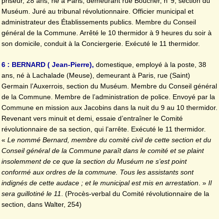
priseur, 28 ans, né à Paris, demeurant rue Boucher, n°9, section du
Muséum. Juré au tribunal révolutionnaire. Officier municipal et
administrateur des Établissements publics. Membre du Conseil
général de la Commune. Arrêté le 10 thermidor à 9 heures du soir à
son domicile, conduit à la Conciergerie. Exécuté le 11 thermidor.
6 : BERNARD ( Jean-Pierre),
domestique, employé à la poste, 38
ans, né à Lachalade (Meuse), demeurant à Paris, rue (Saint)
Germain l’Auxerrois, section du Muséum. Membre du Conseil général
de la Commune. Membre de l’administration de police. Envoyé par la
Commune en mission aux Jacobins dans la nuit du 9 au 10 thermidor.
Revenant vers minuit et demi, essaie d’entraîner le Comité
révolutionnaire de sa section, qui l’arrête. Exécuté le 11 thermidor.
«
Le nommé Bernard, membre du comité civil de cette section et du
Conseil général de la Commune paraît dans le comité et se plaint
insolemment de ce que la section du Muséum ne s’est point
conformé aux ordres de la commune. Tous les assistants sont
indignés de cette audace ; et le municipal est mis en arrestation
. »
Il
sera guillotiné le 11
. (Procès-verbal du Comité révolutionnaire de la
section, dans Walter, 254)