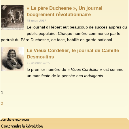
« Le père Duchesne », Un journal
bougrement révolutionnaire
31 mars 2017
Le journal d’Hébert eut beaucoup de succès auprès du
public populaire. Chaque numéro commence par le
portrait du Père Duchesne, de face, habillé en garde national
....
Le Vieux Cordelier, le journal de Camille
Desmoulins
12 octobre 2015
le premier numéro du
« Vieux Cordelier »
est comme
un manifeste de la pensée des
Indulgents
1
2
Que cherchez-vous?
Comprendre la Révolution