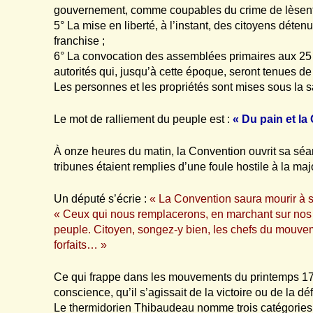
gouvernement, comme coupables du crime de lèsent n
5° La mise en liberté, à l’instant, des citoyens déte
franchise ;
6° La convocation des assemblées primaires aux 25 p
autorités qui, jusqu’à cette époque, seront tenues de
Les personnes et les propriétés sont mises sous l
Le mot de ralliement du peuple est :
« Du pain et la
À onze heures du matin, la Convention ouvrit sa sé
tribunes étaient remplies d’une foule hostile à la ma
Un député s’écrie :
« La Convention saura mourir à s
« Ceux qui nous remplacerons, en marchant sur nos 
peuple. Citoyen, songez-y bien, les chefs du mouveme
forfaits… »
Ce qui frappe dans les mouvements du printemps 1795
conscience, qu’il s’agissait de la victoire ou de la 
Le thermidorien Thibaudeau nomme trois catégories d