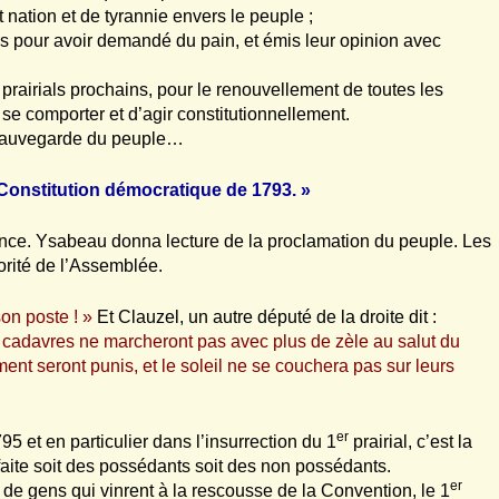
ation et de tyrannie envers le peuple ;
nus pour avoir demandé du pain, et émis leur opinion avec
rairials prochains, pour le renouvellement de toutes les
 se comporter et d’agir constitutionnellement.
a sauvegarde du peuple…
 Constitution démocratique de 1793. »
ance. Ysabeau donna lecture de la proclamation du peuple. Les
jorité de l’Assemblée.
on poste ! »
Et Clauzel, un autre député de la droite dit :
cadavres ne marcheront pas avec plus de zèle au salut du
nt seront punis, et le soleil ne se couchera pas sur leurs
er
 et en particulier dans l’insurrection du 1
prairial, c’est la
défaite soit des possédants soit des non possédants.
er
e gens qui vinrent à la rescousse de la Convention, le 1