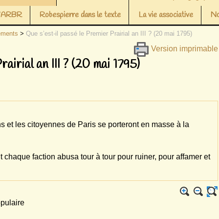
 l’ARBR
Robespierre dans le texte
La vie associative
No
ements
>
Que s’est-il passé le Premier Prairial an III ? (20 mai 1795)
Version imprimable
airial an III ? (20 mai 1795)
ns et les citoyennes de Paris se porteront en masse à la
 chaque faction abusa tour à tour pour ruiner, pour affamer et
opulaire