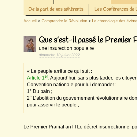
De la part de nos adhérents
Les Conférences de
Accueil
>
Comprendre la Révolution
>
La chronologie des évèn
Que s’est-il passé le Premier Pr
une insurection populaire
dimanche 10 juillet 2022
« Le peuple arrête ce qui suit :
er
Article 1
.
Aujourd’hui, sans plus tarder, les citoye
Convention nationale pour lui demander :
1° Du pain ;
2° L’abolition du gouvernement révolutionnaire dont
pour asservir le peuple ;
Le Premier Prairial an III Le décret insurrectionnel p