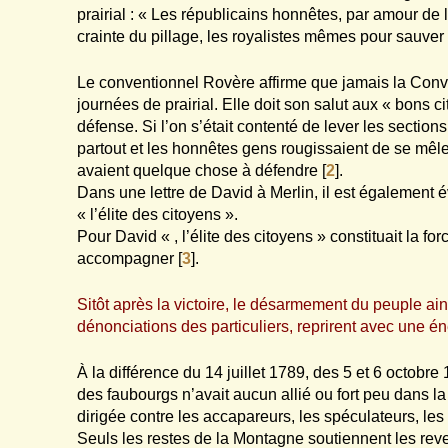
prairial : « Les républicains honnêtes, par amour de 
crainte du pillage, les royalistes mêmes pour sauver 
Le conventionnel Rovère affirme que jamais la Conv
journées de prairial. Elle doit son salut aux « bons 
défense. Si l’on s’était contenté de lever les section
partout et les honnêtes gens rougissaient de se mêle
avaient quelque chose à défendre
[
2
]
.
Dans une lettre de David à Merlin, il est égalemen
« l’élite des citoyens ».
Pour David « , l’élite des citoyens » constituait la for
accompagner
[
3
]
.
Sitôt après la victoire, le désarmement du peuple ains
dénonciations des particuliers, reprirent avec une é
À la différence du 14 juillet 1789, des 5 et 6 octobre
des faubourgs n’avait aucun allié ou fort peu dans la 
dirigée contre les accapareurs, les spéculateurs, les
Seuls les restes de la Montagne soutiennent les rev