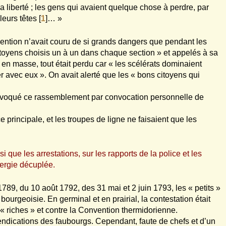
la liberté ; les gens qui avaient quelque chose à perdre, par
leurs têtes
[
1
]
… »
ention n’avait couru de si grands dangers que pendant les
citoyens choisis un à un dans chaque section » et appelés à sa
s en masse, tout était perdu car « les scélérats dominaient
r avec eux ». On avait alerté que les « bons citoyens qui
t évoqué ce rassemblement par convocation personnelle de
ce principale, et les troupes de ligne ne faisaient que les
i que les arrestations, sur les rapports de la police et les
nergie décuplée.
 1789, du 10 août 1792, des 31 mai et 2 juin 1793, les « petits »
bourgeoisie. En germinal et en prairial, la contestation était
 « riches » et contre la Convention thermidorienne.
endications des faubourgs. Cependant, faute de chefs et d’un