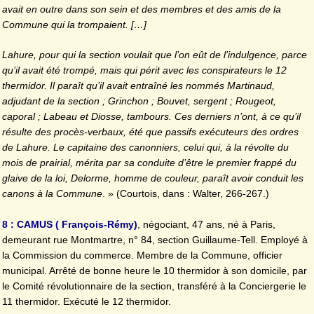
avait en outre dans son sein et des membres et des amis de la
Commune qui la trompaient. […]
Lahure, pour qui la section voulait que l’on eût de l’indulgence, parce
qu’il avait été trompé, mais qui périt avec les conspirateurs le 12
thermidor. Il paraît qu’il avait entraîné les nommés Martinaud,
adjudant de la section ; Grinchon ; Bouvet, sergent ; Rougeot,
caporal ; Labeau et Diosse, tambours. Ces derniers n’ont, à ce qu’il
résulte des procès-verbaux, été que passifs exécuteurs des ordres
de Lahure. Le capitaine des canonniers, celui qui, à la révolte du
mois de prairial, mérita par sa conduite d’être le premier frappé du
glaive de la loi, Delorme, homme de couleur, paraît avoir conduit les
canons à la Commune
. » (Courtois, dans : Walter, 266-267.)
8 : CAMUS ( François-Rémy)
, négociant, 47 ans, né à Paris,
demeurant rue Montmartre, n° 84, section Guillaume-Tell. Employé à
la Commission du commerce. Membre de la Commune, officier
municipal. Arrêté de bonne heure le 10 thermidor à son domicile, par
le Comité révolutionnaire de la section, transféré à la Conciergerie le
11 thermidor. Exécuté le 12 thermidor.