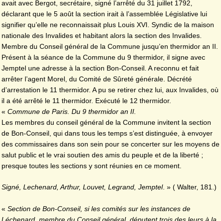
avait avec Bergot, secrétaire, signé l’arrêté du 31 juillet 1792,
déclarant que le 5 août la section irait à l’assemblée Législative lui
signifier qu’elle ne reconnaissait plus Louis XVI. Syndic de la maison
nationale des Invalides et habitant alors la section des Invalides.
Membre du Conseil général de la Commune jusqu’en thermidor an II.
Présent à la séance de la Commune du 9 thermidor, il signe avec
Jemptel une adresse à la section Bon-Conseil. A reconnu et fait
arrêter l’agent Morel, du Comité de Sûreté générale. Décrété
d’arrestation le 11 thermidor. A pu se retirer chez lui, aux Invalides, où
il a été arrêté le 11 thermidor. Exécuté le 12 thermidor.
«
Commune de Paris. Du 9 thermidor an II.
Les membres du conseil général de la Commune invitent la section
de Bon-Conseil, qui dans tous les temps s’est distinguée, à envoyer
des commissaires dans son sein pour se concerter sur les moyens de
salut public et le vrai soutien des amis du peuple et de la liberté ;
presque toutes les sections y sont réunies en ce moment.
Signé, Lechenard, Arthur, Louvet, Legrand, Jemptel
. » ( Walter, 181.)
«
Section de Bon-Conseil, si les comités sur les instances de
Léchenard, membre du Conseil général, députent trois des leurs à la