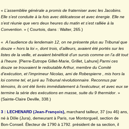
«
L’assemblée générale a promis de fraterniser avec les Jacobins.
Elle s’est conduite à la fois avec délicatesse et avec énergie. Elle ne
s’est réunie que vers deux heures du matin et s’est ralliée à la
Convention
. » ( Courtois, dans : Walter, 265.)
«
A l’audience du lendemain 12, on ne présente plus au Tribunal que
douze « hors la loi », dont trois, d’ailleurs, avaient été portés sur les
listes de la veille, et avaient bénéficié d’un sursis comme on l’a dit tout
à l’heure.
[Pierre-Eutrope Gillet-Marie, Grillet, Lahure]
Parmi ces
douze se trouvaient le redoutable Arthur, membre du Comité
d’exécution, et l’imprimeur Nicolas, ami de Robespierre , mis hors la
loi comme tel, et juré au Tribunal révolutionnaire. Reconnus par
témoins, ils ont été livrés immédiatement à l’exécuteur, et avec eux se
termine la série des exécutions en masse, suite du
9 thermidor
. »
(Sainte-Claire Deville, 338.)
3 : LECHENARD (Jean-François)
,
marchand tailleur, 37 (ou 46) ans,
né à Dôle (Jura), demeurant à Paris, rue Montorgueil, section de
Bon-Conseil. Électeur de 1790 à 1792. président de sa section, il