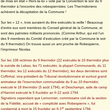
de mise en état « Hors-la-loi » voté par la Convention le soir du 9
thermidor à l’encontre des robespierristes. Les Thermidoriens
achèvent la décapitation de la Commune !
Sur les « 12 », trois auraient du être exécutés la veille ! Beaucoup
d’entre eux sont membres du Conseil général de la Commune, et
sont des patriotes militants prononcés. (Comme Arthur, qui est l’un
des 9 membres du Comité d’exécution créé par la Commune le soir
du 9 thermidor) On trouve aussi un ami proche de Robespierre,
l’imprimeur Nicolas.
Sur les 108 victimes du 9 thermidor (22 exécutés le 10 thermidor plus
le suicide de Lebas, les 71 exécutés, la plupart Communards, du 11
thermidor, les 12 exécutés du 12 thermidor), les deux dernières sont
Coffinhal, vice-président du Tribunal révolutionnaire et surtout grand
animateur de l’insurrection communaliste du 9 au 10 thermidor,
exécuté le 18 thermidor (5 août 1794), et Deschamps, aide de camp
d’Hanriot exécuté le 5 fructidor an II-22 août 1794.
Signalons cependant que Lemonnier, commissaire civil de la section
de la Fidélité, accusé de « complicité avec Robespierre », fut
er
condamné à mort le 15 fructidor an II-1
septembre 1794.