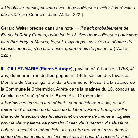
«
Un officier municipal venu avec deux collègues exciter à la révolte a
été arrêté
. » ( Courtois, dans Walter, 222.)
Gérard Walter précise dans une note : «
Il s’agit probablement de
François-Rémy Camus, guillotiné le 12. Ses deux collègues pouvaient
bien être Friry et Mouret, lequel, n’ayant pas assisté à la séance du
Conseil général, s’en tirera avec quatre mois de prison
. » ( Walter,
222.)
9 : GILLET-MARIE (Pierre-Eutrope)
, paveur, né à Paris en 1753, 41
ans, demeurant rue de Bourgogne, n° 1465, section des Invalides.
Membre du Conseil général de la Commune. Présent à la séance de
la Commune le 9 thermidor. Arrêté dans la matinée du 10, conduit au
Comité de sûreté générale. Exécuté le 12 thermidor.
«
Parfois ces témoins font défaut : pour satisfaire à la loi, on fait
retirer de l’audience de la salle de la Liberté Pierre-Eutrope Gillet-
Marie, de la section des Invalides, et on opère de même à l’Égalité
pour le vieux peintre de portraits Grillet, de la section du Muséum.
Lahure, inscrit à la même liste, n’a pu être trouvé à temps dans la
cohue des prisonniers, et c’est ainsi que le hasard a accordé vingt-