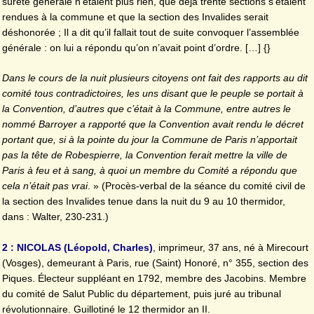
sûreté générale n’étaient plus rien, que déjà trente sections s’étaient
rendues à la commune et que la section des Invalides serait
déshonorée ; Il a dit qu’il fallait tout de suite convoquer l’assemblée
générale : on lui a répondu qu’on n’avait point d’ordre. […] {}
Dans le cours de la nuit plusieurs citoyens ont fait des rapports au dit
comité tous contradictoires, les uns disant que le peuple se portait à
la Convention, d’autres que c’était à la Commune, entre autres le
nommé Barroyer a rapporté que la Convention avait rendu le décret
portant que, si à la pointe du jour la Commune de Paris n’apportait
pas la tête de Robespierre, la Convention ferait mettre la ville de
Paris à feu et à sang, à quoi un membre du Comité a répondu que
cela n’était pas vrai
. » (Procès-verbal de la séance du comité civil de
la section des Invalides tenue dans la nuit du 9 au 10 thermidor,
dans : Walter, 230-231.)
2 : NICOLAS (Léopold, Charles)
, imprimeur, 37 ans, né à Mirecourt
(Vosges), demeurant à Paris, rue (Saint) Honoré, n° 355, section des
Piques. Électeur suppléant en 1792, membre des Jacobins. Membre
du comité de Salut Public du département, puis juré au tribunal
révolutionnaire. Guillotiné le 12 thermidor an II.