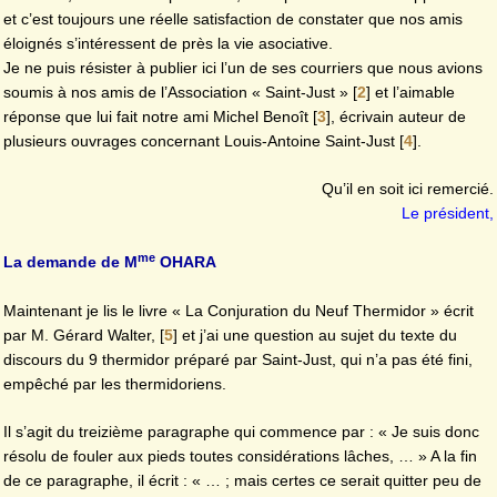
et c’est toujours une réelle satisfaction de constater que nos amis
éloignés s’intéressent de près la vie asociative.
Je ne puis résister à publier ici l’un de ses courriers que nous avions
soumis à nos amis de l’Association « Saint-Just »
[
2
]
et l’aimable
réponse que lui fait notre ami Michel Benoît
[
3
]
, écrivain auteur de
plusieurs ouvrages concernant Louis-Antoine Saint-Just
[
4
]
.
Qu’il en soit ici remercié.
Le président,
me
La demande de M
OHARA
Maintenant je lis le livre « La Conjuration du Neuf Thermidor » écrit
par M. Gérard Walter,
[
5
]
et j’ai une question au sujet du texte du
discours du 9 thermidor préparé par Saint-Just, qui n’a pas été fini,
empêché par les thermidoriens.
Il s’agit du treizième paragraphe qui commence par : « Je suis donc
résolu de fouler aux pieds toutes considérations lâches, … » A la fin
de ce paragraphe, il écrit : « … ; mais certes ce serait quitter peu de