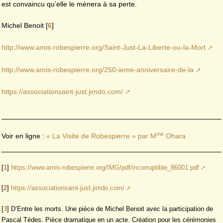
est convaincu qu’elle le mènera à sa perte.
Michel Benoit
[
6
]
http://www.amis-robespierre.org/Saint-Just-La-Liberte-ou-la-Mort
http://www.amis-robespierre.org/250-ieme-anniversaire-de-la
https://associationsaint-just.jimdo.com/
me
Voir en ligne :
« La Visite de Robespierre » par M
Ohara
[
1
]
https://www.amis-robespierre.org/IMG/pdf/incorruptible_86001.pdf
[
2
]
https://associationsaint-just.jimdo.com/
[
3
]
D’Entre les morts. Une pièce de Michel Benoit avec la participation de
Pascal Tédes. Pièce dramatique en un acte. Création pour les cérémonies