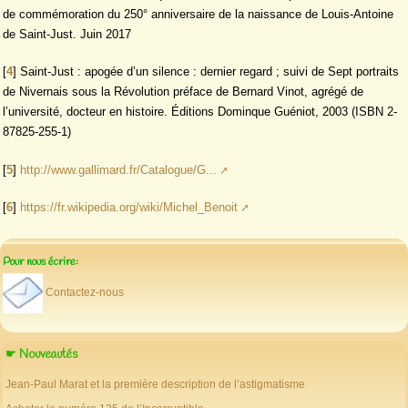
de commémoration du 250° anniversaire de la naissance de Louis-Antoine
de Saint-Just. Juin 2017
[
4
]
Saint-Just : apogée d’un silence : dernier regard ; suivi de Sept portraits
de Nivernais sous la Révolution préface de Bernard Vinot, agrégé de
l’université, docteur en histoire. Éditions Dominque Guéniot, 2003 (ISBN 2-
87825-255-1)
[
5
]
http://www.gallimard.fr/Catalogue/G...
[
6
]
https://fr.wikipedia.org/wiki/Michel_Benoit
Pour nous écrire:
Contactez-nous
☛ Nouveautés
Jean-Paul Marat et la première description de l’astigmatisme