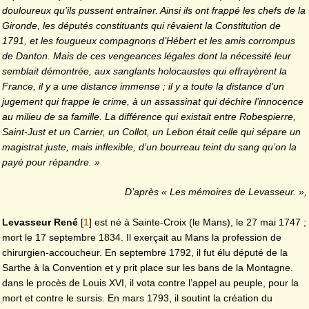
douloureux qu’ils pussent entraîner. Ainsi ils ont frappé les chefs de la
Gironde, les députés constituants qui rêvaient la Constitution de
1791, et les fougueux compagnons d’Hébert et les amis corrompus
de Danton. Mais de ces vengeances légales dont la nécessité leur
semblait démontrée, aux sanglants holocaustes qui effrayèrent la
France, il y a une distance immense ; il y a toute la distance d’un
jugement qui frappe le crime, à un assassinat qui déchire l’innocence
au milieu de sa famille. La différence qui existait entre Robespierre,
Saint-Just et un Carrier, un Collot, un Lebon était celle qui sépare un
magistrat juste, mais inflexible, d’un bourreau teint du sang qu’on la
payé pour répandre. »
D’après « Les mémoires de Levasseur. »,
Levasseur René
[
1
]
est né à Sainte-Croix (le Mans), le 27 mai 1747 ;
mort le 17 septembre 1834. Il exerçait au Mans la profession de
chirurgien-accoucheur. En septembre 1792, il fut élu député de la
Sarthe à la Convention et y prit place sur les bans de la Montagne.
dans le procès de Louis XVI, il vota contre l’appel au peuple, pour la
mort et contre le sursis. En mars 1793, il soutint la création du