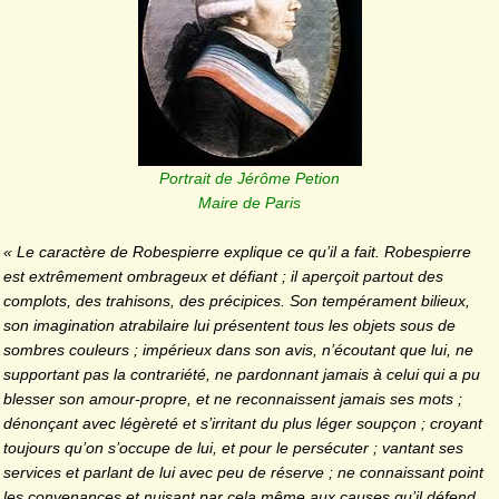
Portrait de Jérôme Petion
Maire de Paris
« Le caractère de Robespierre explique ce qu’il a fait. Robespierre
est extrêmement ombrageux et défiant ; il aperçoit partout des
complots, des trahisons, des précipices. Son tempérament bilieux,
son imagination atrabilaire lui présentent tous les objets sous de
sombres couleurs ; impérieux dans son avis, n’écoutant que lui, ne
supportant pas la contrariété, ne pardonnant jamais à celui qui a pu
blesser son amour-propre, et ne reconnaissent jamais ses mots ;
dénonçant avec légèreté et s’irritant du plus léger soupçon ; croyant
toujours qu’on s’occupe de lui, et pour le persécuter ; vantant ses
services et parlant de lui avec peu de réserve ; ne connaissant point
les convenances et nuisant par cela même aux causes qu’il défend,