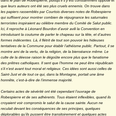
dans le plan de Robespierre, puisqu’il s’y est constamment opposé et
que leurs auteurs ont été ses plus cruels ennemis. On trouve dans
les papiers rassemblés par Courtois diverses notes de Robespierre
qui suffisent pour montrer combien de répugnance les saturnales
terroristes inspiraient au célèbre membre du Comité de Salut public.
Ici, il reproche à Léonard Bourdon d’avoir avili la Convention en
introduisant la coutume de parler le chapeau sur la tête, et d’autres
formes indécentes. Là, il flétrit de tout son pouvoir les hideuses
tentatives de la Commune pour établir l’athéisme public. Partout, il se
montre ami de la vertu, de la religion, de la bienséance même. Le
culte de la déesse raison le dégoûte encore plus que le fanatisme
des prêtres catholiques. Il sent que l’homme ne peut être républicain
s’il n’est avant tout moral
et religieux. Ces idées sont aussi celles de
Saint-Just et de tout ce qui, dans la Montagne, portait une âme
honnête, c’est-à-dire de l’immense majorité.
Certains actes de sévérité ont été cependant l’ouvrage de
Robespierre et de ses adhérents. Tous étaient inflexibles, quand ils
croyaient voir compromis le salut de la cause sainte. Aucun ne
reculait devant les conséquences de ses principes, quelques
déplorables qu’ils pussent être transitoirement et quelques actes