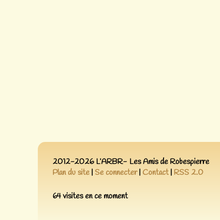
2012-2026 L’ARBR- Les Amis de Robespierre
Plan du site
|
Se connecter
|
Contact
|
RSS 2.0
64 visites en ce moment