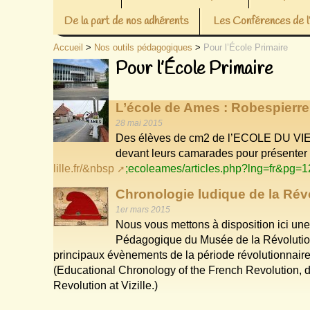
De la part de nos adhérents
Les Conférences de
Accueil
>
Nos outils pédagogiques
>
Pour l’École Primaire
Pour l’École Primaire
L’école de Ames : Robespierre
28 mai 2015
Des élèves de cm2 de l’ECOLE DU VIE
devant leurs camarades pour présenter
lille.fr/&nbsp
;ecoleames/articles.php?lng=fr&pg=1
Chronologie ludique de la Rév
1er mars 2015
Nous vous mettons à disposition ici un
Pédagogique du Musée de la Révolution 
principaux évènements de la période révolutionnaire
(Educational Chronology of the French Revolution, 
Revolution at Vizille.)