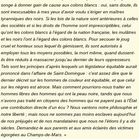
songe à donner gain de cause aux colons blancs : oui, sans doute, ils
sont inexcusables à mes yeux d’avoir voulu s’ériger en maîtres
tyranniques des noirs. Si les lois de la nature sont antérieures à celles
des sociétés et si les droits de l’homme sont imprescriptibles, celui
qu’ont les colons blancs à l’égard de la nation française, les mulâtres
et les noirs l’ont à l’égard des colons blancs. Pour secouer le joug
cruel et honteux sous lequel ils gémissent, ils sont autorisés à
employer tous les moyens possibles, la mort même, quand dussent-
ils être réduits à massacrer jusqu’au dernier de leurs oppresseurs.
Tels sont les principes d’après lesquels un législateur équitable aurait
prononcé dans l’affaire de Saint-Domingue : c’est assez dire que le
dernier décret sur les hommes de couleur est équitable, et que celui
sur les nègres est atroce. Mais comment pourrions-nous traiter en
hommes libres des hommes qui ont la peau noire, tandis que nous
n’avons pas traité en citoyens des hommes qui ne payent pas à l’État
une contribution directe d’un écu ? Nous vantons notre philosophie et
notre liberté ; mais nous ne sommes pas moins esclaves aujourd’hui
de nos préjugés et de nos mandataires que nous ne l’étions il y a dix
siècles. Demandez-le aux parents et aux amis éclairés des victimes
égorgées au Champs-de-Mars. »