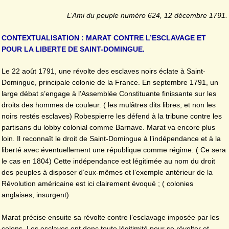
L’Ami du peuple numéro 624, 12 décembre 1791.
CONTEXTUALISATION : MARAT CONTRE L’ESCLAVAGE ET
POUR LA LIBERTE DE SAINT-DOMINGUE.
Le 22 août 1791, une révolte des esclaves noirs éclate à Saint-
Domingue, principale colonie de la France. En septembre 1791, un
large débat s’engage à l’Assemblée Constituante finissante sur les
droits des hommes de couleur. ( les mulâtres dits libres, et non les
noirs restés esclaves) Robespierre les défend à la tribune contre les
partisans du lobby colonial comme Barnave. Marat va encore plus
loin. Il reconnaît le droit de Saint-Domingue à l’indépendance et à la
liberté avec éventuellement une république comme régime. ( Ce sera
le cas en 1804) Cette indépendance est légitimée au nom du droit
des peuples à disposer d’eux-mêmes et l’exemple antérieur de la
Révolution américaine est ici clairement évoqué ; ( colonies
anglaises, insurgent)
Marat précise ensuite sa révolte contre l’esclavage imposée par les
colons. Les esclaves ont donc toute légitimité pour se révolter et