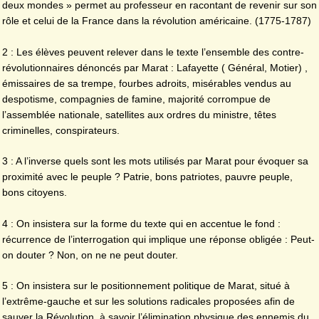
deux mondes » permet au professeur en racontant de revenir sur son
rôle et celui de la France dans la révolution américaine. (1775-1787)
2 : Les élèves peuvent relever dans le texte l’ensemble des contre-
révolutionnaires dénoncés par Marat : Lafayette ( Général, Motier) ,
émissaires de sa trempe, fourbes adroits, misérables vendus au
despotisme, compagnies de famine, majorité corrompue de
l’assemblée nationale, satellites aux ordres du ministre, têtes
criminelles, conspirateurs.
3 : A l’inverse quels sont les mots utilisés par Marat pour évoquer sa
proximité avec le peuple ? Patrie, bons patriotes, pauvre peuple,
bons citoyens.
4 : On insistera sur la forme du texte qui en accentue le fond :
récurrence de l’interrogation qui implique une réponse obligée : Peut-
on douter ? Non, on ne ne peut douter.
5 : On insistera sur le positionnement politique de Marat, situé à
l’extrême-gauche et sur les solutions radicales proposées afin de
sauver la Révolution, à savoir l’élimination physique des ennemis du