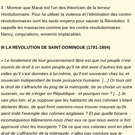
4 : Montrer que Marat est l’un des théoricien de la terreur
révolutionnaire. Pour lui utiliser la violence et l’élimination des contre-
révolutionnaires sont les seuls moyens pour sauver la Révolution. Il
rappelle les massacres commis par les contre-révolutionnaires :
Nancy, conjurations, ennemis implacables.
III LA REVOLUTION DE SAINT-DOMINGUE (1791-1804)
« Le fondement de tout gouvernement libre est que nul peuple n’est
soumis de droit à un autre peuple,qu’il ne doit avoir d’autres lois que
celles qu’il s’est données à lui-même, qu’il est souverain chez lui, et
souverain indépendant de toute puissance humaine. […] Or tous ont
le droit de s’affranchir du joug de la métropole, de se choisir un autre
suzerain, ou de s’ériger en République : et pourquoi non ? […] Je
vais plus loin, et je suppose que les habitants de nos colonies s’étant
déclarés libres, de quel front oserions-nous trouver mauvais qu’ils
aient imité l’exemple des colonies anglaises ? Et par quelle bizarre
inconséquence blâmerions-nous chez eux ce que nous avons si fort
approuvé chez les insurgents ? De ce que nos colonies sont en plein
droit de s’affranchir de la métropole, n’allez pas conclure que je