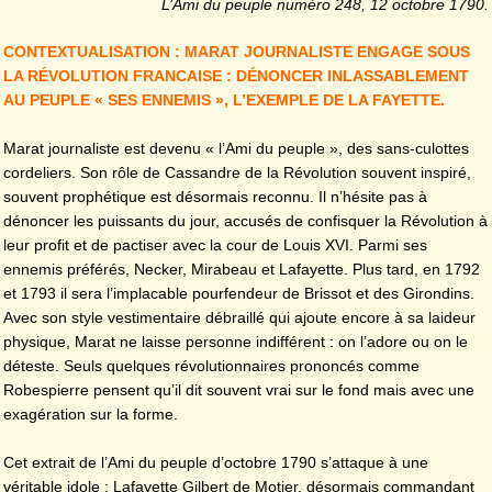
L’Ami du peuple numéro 248, 12 octobre 1790.
CONTEXTUALISATION : MARAT JOURNALISTE ENGAGE SOUS
LA RÉVOLUTION FRANCAISE : DÉNONCER INLASSABLEMENT
AU PEUPLE « SES ENNEMIS », L’EXEMPLE DE LA FAYETTE.
Marat journaliste est devenu « l’Ami du peuple », des sans-culottes
cordeliers. Son rôle de Cassandre de la Révolution souvent inspiré,
souvent prophétique est désormais reconnu. Il n’hésite pas à
dénoncer les puissants du jour, accusés de confisquer la Révolution à
leur profit et de pactiser avec la cour de Louis XVI. Parmi ses
ennemis préférés, Necker, Mirabeau et Lafayette. Plus tard, en 1792
et 1793 il sera l’implacable pourfendeur de Brissot et des Girondins.
Avec son style vestimentaire débraillé qui ajoute encore à sa laideur
physique, Marat ne laisse personne indifférent : on l’adore ou on le
déteste. Seuls quelques révolutionnaires prononcés comme
Robespierre pensent qu’il dit souvent vrai sur le fond mais avec une
exagération sur la forme.
Cet extrait de l’Ami du peuple d’octobre 1790 s’attaque à une
véritable idole : Lafayette Gilbert de Motier, désormais commandant