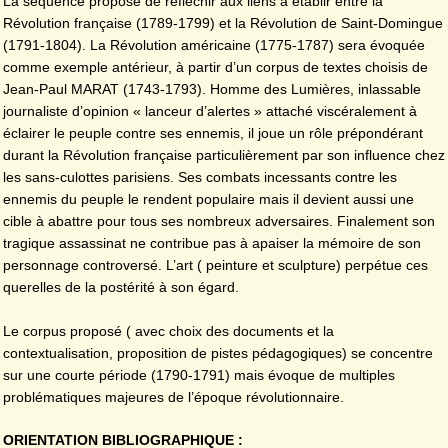
La séquence propose de réfléchir aux liens à établir entre la
Révolution française (1789-1799) et la Révolution de Saint-Domingue
(1791-1804). La Révolution américaine (1775-1787) sera évoquée
comme exemple antérieur, à partir d’un corpus de textes choisis de
Jean-Paul MARAT (1743-1793). Homme des Lumières, inlassable
journaliste d’opinion « lanceur d’alertes » attaché viscéralement à
éclairer le peuple contre ses ennemis, il joue un rôle prépondérant
durant la Révolution française particulièrement par son influence chez
les sans-culottes parisiens. Ses combats incessants contre les
ennemis du peuple le rendent populaire mais il devient aussi une
cible à abattre pour tous ses nombreux adversaires. Finalement son
tragique assassinat ne contribue pas à apaiser la mémoire de son
personnage controversé. L’art ( peinture et sculpture) perpétue ces
querelles de la postérité à son égard.
Le corpus proposé ( avec choix des documents et la
contextualisation, proposition de pistes pédagogiques) se concentre
sur une courte période (1790-1791) mais évoque de multiples
problématiques majeures de l’époque révolutionnaire.
ORIENTATION BIBLIOGRAPHIQUE :