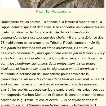
Maximilien Robespierre
Robespierre va les sauver. Il s’oppose à la lecture d’Amar ainsi qu’à
l’appel nominal qui était demandé. Il se concentre uniquement sur les
chefs girondins :
« Je dis que la dignité de la Convention lui
commande de ne s’occuper que des chefs. »
Il prend la défense des
73, habilement et les arrache du Tribunal Révolutionnaire.
« Je dis
que parmi les hommes mis en état d’arrestation, il s’en trouve
beaucoup de bonne foi, mais qui ont été égarés par la faction. » « Il y
a des hommes qui ont été trompés, induits en erreur. » « Je dis que
parmi les nombreux signataires de la protestation, il s’en trouve
plusieurs, et j’en connais, dont les signatures ont été surprises. »
Il
faut toute la persuasion de Robespierre pour convaincre la
Convention de laisser
« les choses dans l’état où elles sont. »
Les 73
sont sauvés. Ils resteront arrêtés et surveillés dans des maisons
d’arrêt, les scellés apposés sur leurs papiers selon les exigences des
montagnards Maribon-Montaut et Osselin. Ils sont emprisonnés mais
sauvés de la guillotine. Michelet écrira :
« Ils se voyaient dès lors
suspendus à un fil:l’humanité de Robespierre ! »
Robespierre fit