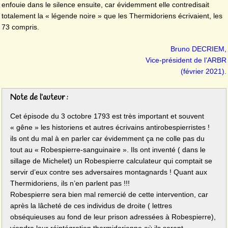
enfouie dans le silence ensuite, car évidemment elle contredisait
totalement la « légende noire » que les Thermidoriens écrivaient, les
73 compris.
Bruno DECRIEM,
Vice-président de l’ARBR
(février 2021).
Note de l’auteur :
Cet épisode du 3 octobre 1793 est très important et souvent
« gêne » les historiens et autres écrivains antirobespierristes !
ils ont du mal à en parler car évidemment ça ne colle pas du
tout au « Robespierre-sanguinaire ». Ils ont inventé ( dans le
sillage de Michelet) un Robespierre calculateur qui comptait se
servir d’eux contre ses adversaires montagnards ! Quant aux
Thermidoriens, ils n’en parlent pas !!!
Robespierre sera bien mal remercié de cette intervention, car
après la lâcheté de ces individus de droite ( lettres
obséquieuses au fond de leur prison adressées à Robespierre),
viendra leur réintégration thermidorienne où ils seront