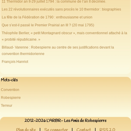
11 Thermidor an II-29 juillet 1794 : la commune de l’an II décimée.
Les 22 révolutionnaires exécutés sans procès le 10 thermidor : biographies
La fête de la Fédération de 1790 : enthousiasme et union
Que s’est-il passé le Premier Prairial an III ? (20 mai 1795)
Théophile Berlier, « petit Montagnard obscur », mais conventionnel attaché à la
« probité républicaine. »
Billaud- Varenne : Robespierre au centre de ses justifications devant la
convention thermidorienne
François Hanriot
Mots-clés
Convention
Robespierre
Terreur
2012-2026 L’ARBR- Les Amis de Robespierre
Plan du site
|
Se connecter
|
Contact
|
RSS 2.0