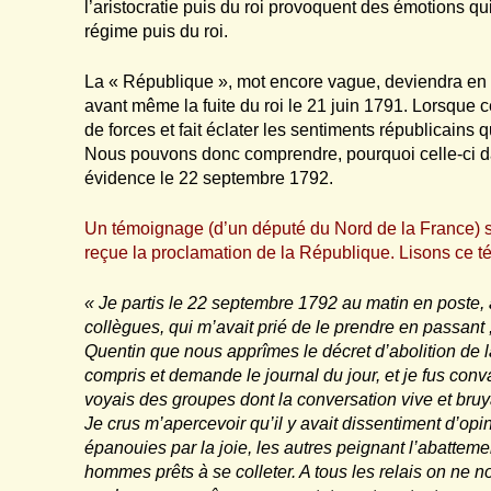
l’aristocratie puis du roi provoquent des émotions qu
régime puis du roi.
La « République », mot encore vague, deviendra en t
avant même la fuite du roi le 21 juin 1791. Lorsque ce
de forces et fait éclater les sentiments républicains 
Nous pouvons donc comprendre, pourquoi celle-ci 
évidence le 22 septembre 1792.
Un témoignage (d’un député du Nord de la France) s
reçue la proclamation de la République. Lisons ce 
« Je partis le 22 septembre 1792 au matin en poste, 
collègues, qui m’avait prié de le prendre en passant
Quentin que nous apprîmes le décret d’abolition de l
compris et demande le journal du jour, et je fus conva
voyais des groupes dont la conversation vive et br
Je crus m’apercevoir qu’il y avait dissentiment d’opi
épanouies par la joie, les autres peignant l’abatte
hommes prêts à se colleter. A tous les relais on ne n