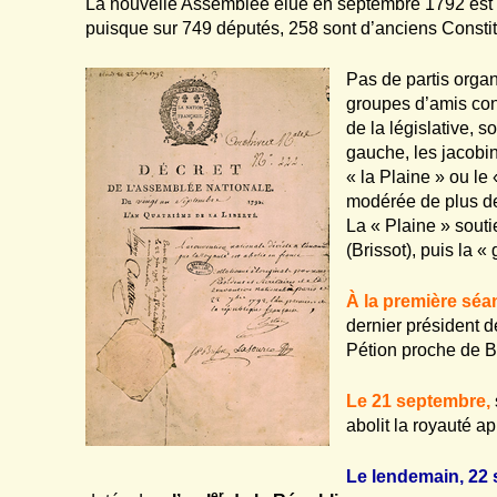
La nouvelle Assemblée élue en septembre 1792 est 
puisque sur 749 députés, 258 sont d’anciens Constit
Pas de partis orga
groupes d’amis con
de la législative, 
gauche, les jacobi
« la Plaine » ou le
modérée de plus d
La « Plaine » souti
(Brissot), puis la 
À la première séa
dernier président d
Pétion proche de B
Le 21 septembre,
abolit la royauté a
Le lendemain, 22
er