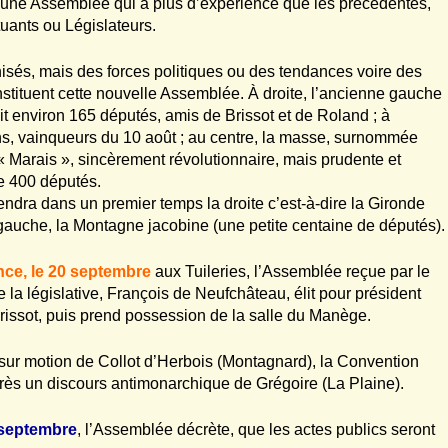
une Assemblée qui a plus d’expérience que les précédentes,
uants ou Législateurs.
nisés, mais des forces politiques ou des tendances voire des
stituent cette nouvelle Assemblée. À droite, l’ancienne gauche
soit environ 165 députés, amis de Brissot et de Roland ; à
ns, vainqueurs du 10 août ; au centre, la masse, surnommée
 « Marais », sincèrement révolutionnaire, mais prudente et
e 400 députés.
endra dans un premier temps la droite c’est-à-dire la Gironde
« gauche, la Montagne jacobine (une petite centaine de députés).
nce, le 20 septembre
aux Tuileries, l’Assemblée reçue par le
e la législative, François de Neufchâteau, élit pour président
rissot, puis prend possession de la salle du Manège.
sur motion de Collot d’Herbois (Montagnard), la Convention
près un discours antimonarchique de Grégoire (La Plaine).
 septembre
, l’Assemblée décrète, que les actes publics seront