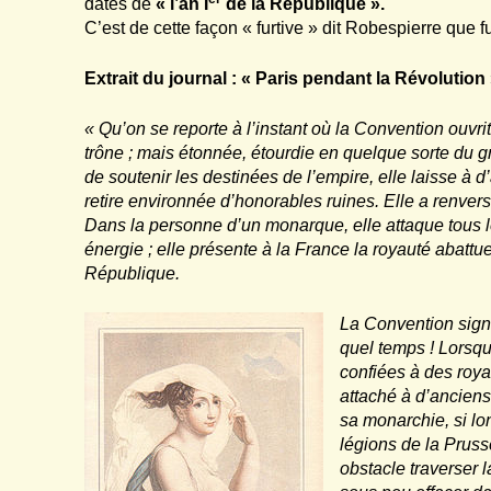
datés de
« l’an I
de la République ».
C’est de cette façon « furtive » dit Robespierre que f
Extrait du journal : « Paris pendant la Révolution
« Qu’on se reporte à l’instant où la Convention ouvri
trône ; mais étonnée, étourdie en quelque sorte du gr
de soutenir les destinées de l’empire, elle laisse à d’
retire environnée d’honorables ruines. Elle a renversé
Dans la personne d’un monarque, elle attaque tous les
énergie ; elle présente à la France la royauté abattu
République.
La Convention signa
quel temps ! Lorsqu
confiées à des royal
attaché à d’anciens
sa monarchie, si lon
légions de la Prus
obstacle traverser l