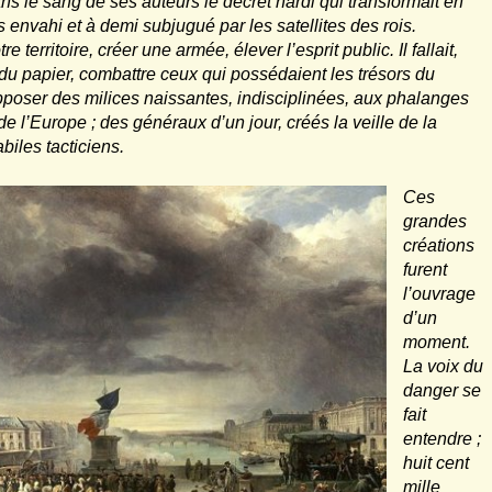
ns le sang de ses auteurs le décret hardi qui transformait en
envahi et à demi subjugué par les satellites des rois.
tre territoire, créer une armée, élever l’esprit public. Il fallait,
du papier, combattre ceux qui possédaient les trésors du
 opposer des milices naissantes, indisciplinées, aux phalanges
de l’Europe ; des généraux d’un jour, créés la veille de la
abiles tacticiens.
Ces
grandes
créations
furent
l’ouvrage
d’un
moment.
La voix du
danger se
fait
entendre ;
huit cent
mille