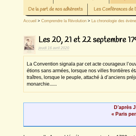
De la part de nos adhérents
Les Conférences de
Accueil
>
Comprendre la Révolution
>
La chronologie des évèn
Les 20, 21 et 22 septembre 17
jeudi 16 avril 2020
La Convention signala par cet acte courageux l’ouv
étions sans armées, lorsque nos villes frontières é
traîtres, lorsque le peuple, attaché à d’anciens pré
monarchie......
D’après J.
« Paris pe