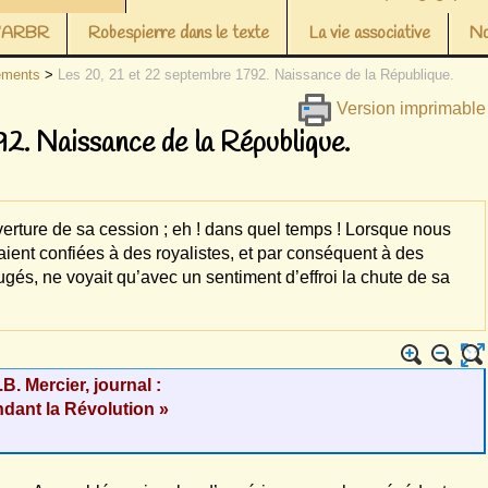
 l’ARBR
Robespierre dans le texte
La vie associative
No
ements
>
Les 20, 21 et 22 septembre 1792. Naissance de la République.
Version imprimable
92. Naissance de la République.
erture de sa cession ; eh ! dans quel temps ! Lorsque nous
taient confiées à des royalistes, et par conséquent à des
jugés, ne voyait qu’avec un sentiment d’effroi la chute de sa
B. Mercier, journal :
ndant la Révolution »