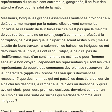
représentans du peuple sont corrompus, gangrenés, il ne faut rien
attendre d’eux pour le salut de la nation.
Messieurs, lorsque les grandes assemblées veulent se prolonger au-
delà du terme marqué par la nature, elles doivent comme les
individus se ressentir de leur foiblesse : ce n’est pas que la majorité
de vos représentans ne se soient jusqu’à ce moment refusés à la
corruption, ce n’est pas que la plupart ne soient restés purs ; mais à
la suite de leurs travaux, la calomnie, les haines, les intrigues les ont
détournés de leur but, les ont rendu l’objet, je ne dirai pas de
l’indifférence, mais d’un sentiment moins estimable pour l’homme
sage et le bon citoyen : cependant les représentans qui sont les vrais
représentans du peuple des communes devroient se ressouvenir de
leur caractère (applaudi). N’est-il pas vrai qu’ils devroient se
respecter ? que des hommes qui ont passé les deux tiers de leur vie
à cajoler les despotes, à ramper à leurs pieds ou devant ceux qu’ils
avoient choisi pour leurs premiers esclaves, devroient compter un
peu moins sur une sorte de succès qui s’éclipsera comme leurs
intrigues ?
N’est-il pas vrai que l’ouvrage des factieux disparoîtra de la