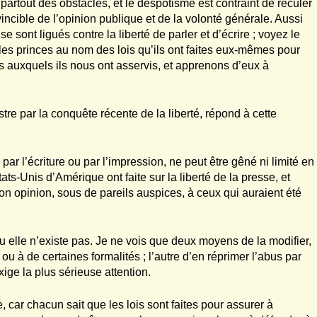
e partout des obstacles, et le despotisme est contraint de reculer
vincible de l’opinion publique et de la volonté générale. Aussi
e sont ligués contre la liberté de parler et d’écrire ; voyez le
 les princes au nom des lois qu’ils ont faites eux-mêmes pour
s auxquels ils nous ont asservis, et apprenons d’eux à
tre par la conquête récente de la liberté, répond à cette
ar l’écriture ou par l’impression, ne peut être gêné ni limité en
ats-Unis d’Amérique ont faite sur la liberté de la presse, et
on opinion, sous de pareils auspices, à ceux qui auraient été
, ou elle n’existe pas. Je ne vois que deux moyens de la modifier,
s ou à de certaines formalités ; l’autre d’en réprimer l’abus par
xige la plus sérieuse attention.
, car chacun sait que les lois sont faites pour assurer à