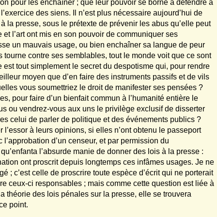
on pour les enchaîner ; que leur pouvoir se borne à défendre à
e l’exercice des siens. Il n’est plus nécessaire aujourd’hui de
 la presse, sous le prétexte de prévenir les abus qu’elle peut
 et l’art ont mis en son pouvoir de communiquer ses
fasse un mauvais usage, ou bien enchaîner sa langue de peur
les tourne contre ses semblables, tout le monde voit que ce sont
est tout simplement le secret du despotisme qui, pour rendre
lleur moyen que d’en faire des instruments passifs et de vils
uelles vous soumettriez le droit de manifester ses pensées ?
, pour faire d’un bienfait commun à l’humanité entière le
 ou vendrez-vous aux uns le privilège exclusif de disserter
res celui de parler de politique et des événements publics ?
’essor à leurs opinions, si elles n’ont obtenu le passeport
ec l’approbation d’un censeur, et par permission du
qu’enfanta l’absurde manie de donner des lois à la presse :
 nation ont proscrit depuis longtemps ces infâmes usages. Je ne
 ; c’est celle de proscrire toute espèce d’écrit qui ne porterait
ndre ceux-ci responsables ; mais comme cette question est liée à
la théorie des lois pénales sur la presse, elle se trouvera
ce point.