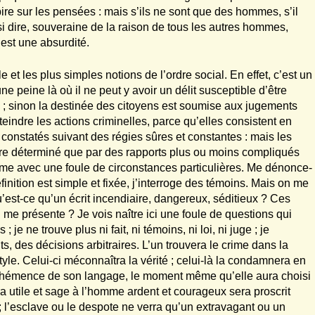
pire sur les pensées : mais s’ils ne sont que des hommes, s’il
i dire, souveraine de la raison de tous les autres hommes,
 est une absurdité.
le et les plus simples notions de l’ordre social. En effet, c’est un
ne peine là où il ne peut y avoir un délit susceptible d’être
e ; sinon la destinée des citoyens est soumise aux jugements
atteindre les actions criminelles, parce qu’elles consistent en
t constatés suivant des régies sûres et constantes : mais les
être déterminé que par des rapports plus ou moins compliqués
ême avec une foule de circonstances particulières. Me dénonce-
définition est simple et fixée, j’interroge des témoins. Mais on me
qu’est-ce qu’un écrit incendiaire, dangereux, séditieux ? Ces
n me présente ? Je vois naître ici une foule de questions qui
je ne trouve plus ni fait, ni témoins, ni loi, ni juge ; je
 des décisions arbitraires. L’un trouvera le crime dans la
style. Celui-ci méconnaîtra la vérité ; celui-là la condamnera en
véhémence de son langage, le moment même qu’elle aura choisi
ra utile et sage à l’homme ardent et courageux sera proscrit
 l’esclave ou le despote ne verra qu’un extravagant ou un