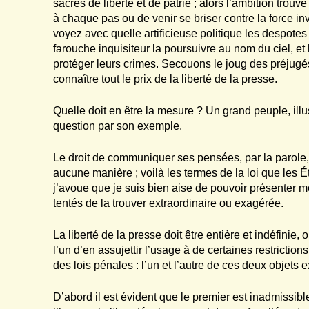
sacrés de liberté et de patrie ; alors l’ambition trouv
à chaque pas ou de venir se briser contre la force in
voyez avec quelle artificieuse politique les despotes s
farouche inquisiteur la poursuivre au nom du ciel, et
protéger leurs crimes. Secouons le joug des préjugé
connaître tout le prix de la liberté de la presse.
Quelle doit en être la mesure ? Un grand peuple, illus
question par son exemple.
Le droit de communiquer ses pensées, par la parole, p
aucune manière ; voilà les termes de la loi que les Ét
j’avoue que je suis bien aise de pouvoir présenter m
tentés de la trouver extraordinaire ou exagérée.
La liberté de la presse doit être entière et indéfinie
l’un d’en assujettir l’usage à de certaines restriction
des lois pénales : l’un et l’autre de ces deux objets e
D’abord il est évident que le premier est inadmissible