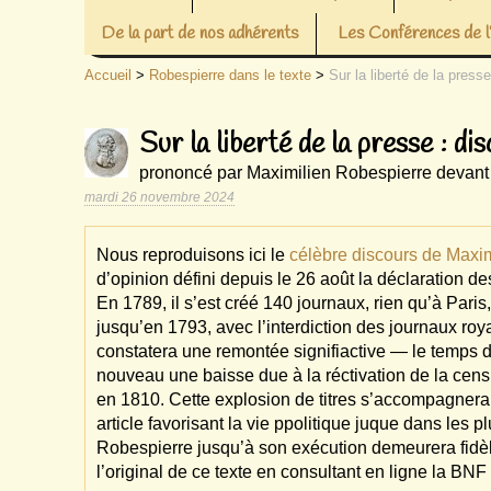
De la part de nos adhérents
Les Conférences de
Accueil
>
Robespierre dans le texte
>
Sur la liberté de la pres
Sur la liberté de la presse : d
prononcé par Maximilien Robespierre devant l
mardi 26 novembre 2024
Nous reproduisons ici le
célèbre discours de Maxi
d’opinion défini depuis le 26 août la déclaration des
En 1789, il s’est créé 140 journaux, rien qu’à Par
jusqu’en 1793, avec l’interdiction des journaux roya
constatera une remontée signifiactive — le temps d
nouveau une baisse due à la réctivation de la censu
en 1810. Cette explosion de titres s’accompagnera 
article favorisant la vie ppolitique juque dans les p
Robespierre jusqu’à son exécution demeurera fidèl
l’original de ce texte en consultant en ligne la BNF