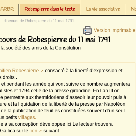
 l’ARBR
Robespierre dans le texte
La vie associative
No
se : discours de Robespierre du 11 mai 1791
Version imprimable
iscours de Robespierre du 11 mai 1791
a société des amis de la Constitution
milien Robespierre
consacré à la liberté d’expression et
 droits .
is, et pendant les année qui vont suivre ce nombre augmentera
listes et 1794 celle de la presse girondine. En l’an III on
e permettre aux thermidoriens d’asseoir leur pouvoir puis à
re et la liquidation de la liberté de la presse par Napoléon
de la publication de feuilles constituées souvent d’un seul
lus petits
villages.
e à sa conception développée ici Le lecteur trouvera
 Gallica sur le
lien
suivant