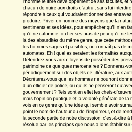
l’homme le libre développement de ses facultés, et n
chacun de nuire aux droits d’autrui, sans lui interdir
répondre à ceux qui voudraient donner des entraves à
produire. Priver un homme des moyens que la nature
sentiments et ses idées, pour empêcher qu’il n’en 
qu’il ne calomnie, ou lier ses bras de peur qu’il ne 
là des absurdités du même genre, que cette méthode 
les hommes sages et paisibles, ne connaît pas de mei
automates. Eh ! quelles seraient les formalités auxq
Défendrez-vous aux citoyens de posséder des presses
patrimoine de quelques mercenaires ? Donnerez-vous
périodiquement sur des objets de littérature, aux aut
Décréterez-vous que les hommes ne pourront donner l
d’un officier de police, ou qu’ils ne penseront qu’av
gouvernement ? Tels sont en effet les chefs-d’œuvre 
mais l’opinion publique et la volonté générale de la
vois en ce genre qu’une idée qui semble avoir surnagé
point le nom de l’auteur ou de l’imprimeur, et de re
la seconde partie de notre discussion, c’est-à-dire à 
résolue par les principes que nous allons établir sur 