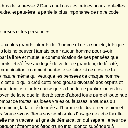
’abus de la presse ? Dans quel cas ces peines pourraient-elles
oudre, et peut-être la partie la plus importante de notre code
s choses et les personnes.
 aux plus grands intérêts de l’homme et de la société, tels que
Or, les lois ne peuvent jamais punir aucun homme pour avoir
 par la libre et mutuelle communication de ses pensées que
roits, et s’élève au degré de vertu, de grandeur, de félicité,
ommunication, comment peut-elle se faire, si ce n’est de la
t la nature même qui veut que les pensées de chaque homme
 c’est elle qui a créé cette prodigieuse diversité des esprits et
peut donc être autre chose que la liberté de publier toutes les
oyen de faire que la liberté sorte d’abord toute pure et toute nue
combat de toutes les idées vraies ou fausses, absurdes ou
commune, la faculté donnée à l’homme de discerner le bien et
res. Voulez-vous ôter à vos semblables l’usage de cette faculté,
uelle main tracera la ligne de démarcation qui sépare l’erreur de
appliquent étaient des êtres d’une intelligence supérieure à