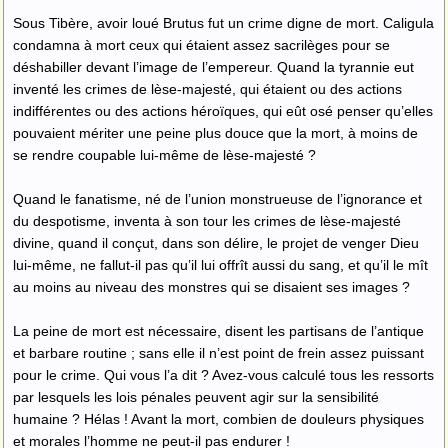
Sous Tibère, avoir loué Brutus fut un crime digne de mort. Caligula
condamna à mort ceux qui étaient assez sacrilèges pour se
déshabiller devant l’image de l’empereur. Quand la tyrannie eut
inventé les crimes de lèse-majesté, qui étaient ou des actions
indifférentes ou des actions héroïques, qui eût osé penser qu’elles
pouvaient mériter une peine plus douce que la mort, à moins de
se rendre coupable lui-même de lèse-majesté ?
Quand le fanatisme, né de l’union monstrueuse de l’ignorance et
du despotisme, inventa à son tour les crimes de lèse-majesté
divine, quand il conçut, dans son délire, le projet de venger Dieu
lui-même, ne fallut-il pas qu’il lui offrît aussi du sang, et qu’il le mît
au moins au niveau des monstres qui se disaient ses images ?
La peine de mort est nécessaire, disent les partisans de l’antique
et barbare routine ; sans elle il n’est point de frein assez puissant
pour le crime. Qui vous l’a dit ? Avez-vous calculé tous les ressorts
par lesquels les lois pénales peuvent agir sur la sensibilité
humaine ? Hélas ! Avant la mort, combien de douleurs physiques
et morales l’homme ne peut-il pas endurer !