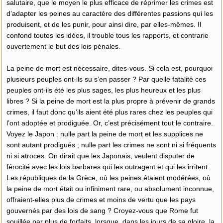
salutaire, que le moyen le plus efficace de réprimer les crimes est
d’adapter les peines au caractère des différentes passions qui les
produisent, et de les punir, pour ainsi dire, par elles-mêmes. Il
confond toutes les idées, il trouble tous les rapports, et contrarie
ouvertement le but des lois pénales.
La peine de mort est nécessaire, dites-vous. Si cela est, pourquoi
plusieurs peuples ont-ils su s’en passer ? Par quelle fatalité ces
peuples ont-ils été les plus sages, les plus heureux et les plus
libres ? Si la peine de mort est la plus propre à prévenir de grands
crimes, il faut donc qu’ils aient été plus rares chez les peuples qui
l’ont adoptée et prodiguée. Or, c’est précisément tout le contraire.
Voyez le Japon : nulle part la peine de mort et les supplices ne
sont autant prodigués ; nulle part les crimes ne sont ni si fréquents
ni si atroces. On dirait que les Japonais, veulent disputer de
férocité avec les lois barbares qui les outragent et qui les irritent.
Les républiques de la Grèce, où les peines étaient modérées, où
la peine de mort était ou infiniment rare, ou absolument inconnue,
offraient-elles plus de crimes et moins de vertu que les pays
gouvernés par des lois de sang ? Croyez-vous que Rome fut
souillée par plus de forfaits, lorsque, dans les jours de sa gloire, la