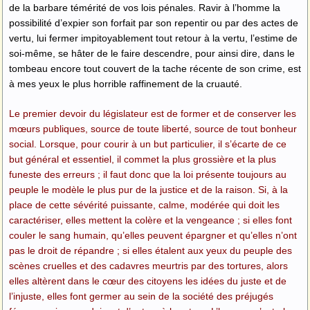
de la barbare témérité de vos lois pénales. Ravir à l’homme la
possibilité d’expier son forfait par son repentir ou par des actes de
vertu, lui fermer impitoyablement tout retour à la vertu, l’estime de
soi-même, se hâter de le faire descendre, pour ainsi dire, dans le
tombeau encore tout couvert de la tache récente de son crime, est
à mes yeux le plus horrible raffinement de la cruauté.
Le premier devoir du législateur est de former et de conserver les
mœurs publiques, source de toute liberté, source de tout bonheur
social. Lorsque, pour courir à un but particulier, il s’écarte de ce
but général et essentiel, il commet la plus grossière et la plus
funeste des erreurs ; il faut donc que la loi présente toujours au
peuple le modèle le plus pur de la justice et de la raison. Si, à la
place de cette sévérité puissante, calme, modérée qui doit les
caractériser, elles mettent la colère et la vengeance ; si elles font
couler le sang humain, qu’elles peuvent épargner et qu’elles n’ont
pas le droit de répandre ; si elles étalent aux yeux du peuple des
scènes cruelles et des cadavres meurtris par des tortures, alors
elles altèrent dans le cœur des citoyens les idées du juste et de
l’injuste, elles font germer au sein de la société des préjugés