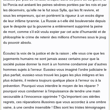
loi Porcia eut anéanti les peines sévères portées par les rois et par
les décemvirs, qu’elle ne le fut sous Sylla, qui les fit revivre, et
sous les empereurs, qui en portèrent la rigueur à un excès digne
de leur infâme tyrannie. La Russie a-t-elle été bouleversée depuis
que le despote qui la gouverne a entièrement supprimé la peine
de mort, comme s’il eût voulu expier par cet acte d’humanité et de
philosophie le crime de retenir des millions d’hommes sous le joug
du pouvoir absolu.
Écoutez la voix de la justice et de la raison ; elle vous crie que les
jugements humains ne sont jamais assez certains pour que la
société puisse donner la mort à un homme condamné par d’autres
hommes sujets à l’erreur. Eussiez-vous imaginé l’ordre judiciaire le
plus parfait, eussiez-vous trouvé les juges les plus intègres et les
plus éclairés, il restera toujours quelque place à l’erreur ou à la
prévention. Pourquoi vous interdire le moyen de les réparer ?
pourquoi vous condamner à l’impuissance de tendre une main
secourable à l’innocence opprimée ? Qu’importent ces stériles
regrets, ces réparations illusoires que vous accordez à une ombre
vaine, à une cendre insensible ! Elles sont les tristes témoignages