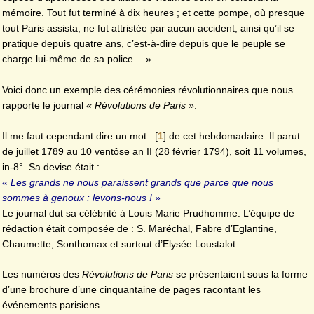
mémoire. Tout fut terminé à dix heures ; et cette pompe, où presque
tout Paris assista, ne fut attristée par aucun accident, ainsi qu’il se
pratique depuis quatre ans, c’est-à-dire depuis que le peuple se
charge lui-même de sa police… »
Voici donc un exemple des cérémonies révolutionnaires que nous
rapporte le journal
« Révolutions de Paris »
.
Il me faut cependant dire un mot :
[
1
]
de cet hebdomadaire. Il parut
de juillet 1789 au 10 ventôse an II (28 février 1794), soit 11 volumes,
in-8°. Sa devise était :
« Les grands ne nous paraissent grands que parce que nous
sommes à genoux : levons-nous ! »
Le journal dut sa célébrité à Louis Marie Prudhomme. L’équipe de
rédaction était composée de : S. Maréchal, Fabre d’Eglantine,
Chaumette, Sonthomax et surtout d’Elysée Loustalot .
Les numéros des
Révolutions de Paris
se présentaient sous la forme
d’une brochure d’une cinquantaine de pages racontant les
événements parisiens.