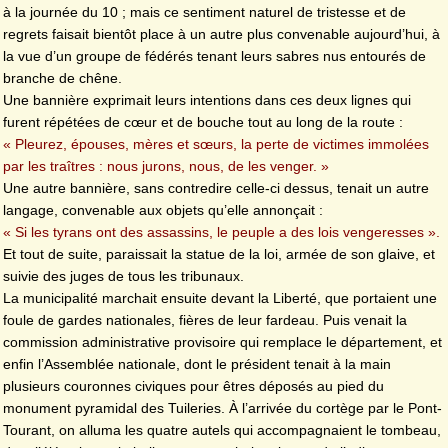
à la journée du 10 ; mais ce sentiment naturel de tristesse et de
regrets faisait bientôt place à un autre plus convenable aujourd’hui, à
la vue d’un groupe de fédérés tenant leurs sabres nus entourés de
branche de chêne.
Une bannière exprimait leurs intentions dans ces deux lignes qui
furent répétées de cœur et de bouche tout au long de la route :
« Pleurez, épouses, mères et sœurs, la perte de victimes immolées
par les traîtres : nous jurons, nous, de les venger. »
Une autre bannière, sans contredire celle-ci dessus, tenait un autre
langage, convenable aux objets qu’elle annonçait :
« Si les tyrans ont des assassins, le peuple a des lois vengeresses ».
Et tout de suite, paraissait la statue de la loi, armée de son glaive, et
suivie des juges de tous les tribunaux.
La municipalité marchait ensuite devant la Liberté, que portaient une
foule de gardes nationales, fières de leur fardeau. Puis venait la
commission administrative provisoire qui remplace le département, et
enfin l’Assemblée nationale, dont le président tenait à la main
plusieurs couronnes civiques pour êtres déposés au pied du
monument pyramidal des Tuileries. À l’arrivée du cortège par le Pont-
Tourant, on alluma les quatre autels qui accompagnaient le tombeau,