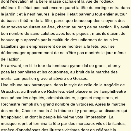
dont l’élévation et la belle masse cachaient la vue de l’odieux
château. Il n’était pas nuit encore quand la tête du cortège entra dans
le jardin ; et à neuf heures, à peine il était parvenu tout entier autour
du bassin-théâtre de la fête, parce que beaucoup des citoyens des
deux sexes voulurent en être, chacun au rang de sa section. Il y avait
bon nombre de sans-culottes avec leurs piques ; mais ils étaient de
beaucoup surpassés par la multitude des uniformes de tous les
bataillons qui s’empressèrent de se montrer à la fête, pour se
dédommager apparemment de ne s’être pas montrés le jour même
de l’action.
En arrivant, on fit le tour du tombeau pyramidal de granit, et on y
posa les bannières et les couronnes, au bruit de la marche des
morts, composition grave et sévère de Gossec.
Une tribune aux harangues, dans le style de celle de la tragédie de
Gracchus, au théâtre de Richelieu, était placée entre l’amphithéâtre
occupé par les députés, administrateurs, juges et magistrats, et
l’orchestre rempli d’un grand nombre de virtuoses. Après la marche
des morts, Chénier monta à la tribune et y prononça un discours qui
fut applaudi, et dont le peuple lui-même vota l’impression. La
musique reprit et termina la fête par des morceaux vifs et brillantes,
espèce d’apothéoses des illustres victimes dont on célébrait la