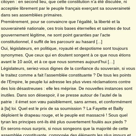
citoyen : en second lieu, que cette constitution n’a été discutée, ni
acceptée librement par le peuple français exerçant sa souveraineté
dans ses assemblées primaires.
Premièrement, pour se convaincre que l’égalité, la liberté et la
souveraineté nationale, ces trois bases éternelles et saintes de tout
gouvernement légitime, ne sont point garanties par l’acte
constitutionnel, il suffit de les parcourir au hasard [...]
Oui, législateurs, en politique, royauté et despotisme sont toujours
synonymes. Que ceux qui en doutent songent à ce que nous étions
avant le 10 août, et à ce que nous sommes aujourd’hui […]
Législateurs, seriez-vous dignes de la confiance du souverain, si vous
le traitez comme a fait l’assemblée constituante ? De tous les points
de l’Empire, le peuple lui adresse les plus vives réclamations contre
des lois désastreuses : elle les méprise. De nouvelles instances sont
inutiles. Dans son désespoir, il se presse autour de l’autel de la
patrie : il émet son vœu paisiblement, sans armes, et conformément
à [la] loi. Quel est le prix de sa soumission ? La Fayette et Bailly
déploient le drapeau rouge, et le peuple est massacré ! Sous quel
tyran les principes ont-ils été plus ouvertement foulés aux pieds ?
En serons-nous surpris, si nous songeons que la majorité de cette
assemblée constituante, composée des éléments les plus impurs et