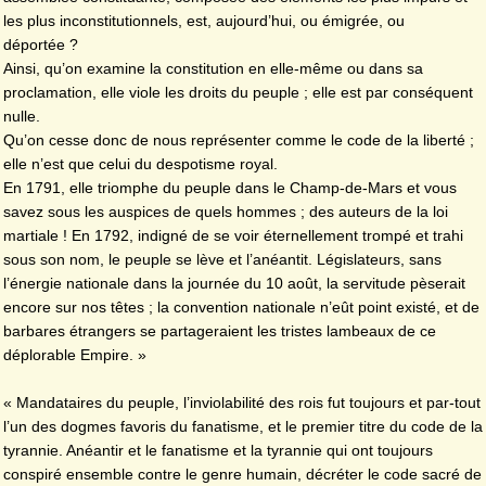
les plus inconstitutionnels, est, aujourd’hui, ou émigrée, ou
déportée ?
Ainsi, qu’on examine la constitution en elle-même ou dans sa
proclamation, elle viole les droits du peuple ; elle est par conséquent
nulle.
Qu’on cesse donc de nous représenter comme le code de la liberté ;
elle n’est que celui du despotisme royal.
En 1791, elle triomphe du peuple dans le Champ-de-Mars et vous
savez sous les auspices de quels hommes ; des auteurs de la loi
martiale ! En 1792, indigné de se voir éternellement trompé et trahi
sous son nom, le peuple se lève et l’anéantit. Législateurs, sans
l’énergie nationale dans la journée du 10 août, la servitude pèserait
encore sur nos têtes ; la convention nationale n’eût point existé, et de
barbares étrangers se partageraient les tristes lambeaux de ce
déplorable Empire. »
« Mandataires du peuple, l’inviolabilité des rois fut toujours et par-tout
l’un des dogmes favoris du fanatisme, et le premier titre du code de la
tyrannie. Anéantir et le fanatisme et la tyrannie qui ont toujours
conspiré ensemble contre le genre humain, décréter le code sacré de