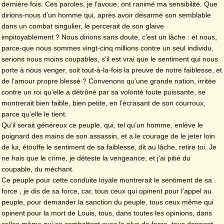
dernière fois. Ces paroles, je l’avoue, ont ranimé ma sensibilité. Que
dirions-nous d’un homme qui, après avoir désarmé son semblable
dans un combat singulier, le percerait de son glaive
impitoyablement ? Nous dirions sans doute, c’est un lâche : et nous,
parce-que nous sommes vingt-cinq millions contre un seul individu,
serions nous moins coupables, s’il est vrai que le sentiment qui nous
porte à nous venger, soit tout-à-la-fois la preuve de notre faiblesse, et
de l’amour propre blessé ? Convenons qu’une grande nation, irritée
contre un roi qu’elle a détrôné par sa volonté toute puissante, se
montrerait bien faible, bien petite, en l’écrasant de son courroux,
parce qu’elle le tient.
Qu’il serait généreux ce peuple, qui, tel qu’un homme, enlève le
poignard des mains de son assassin, et a le courage de le jeter loin
de lui, étouffe le sentiment de sa faiblesse, dit au lâche, retire toi. Je
ne hais que le crime, je déteste la vengeance, et j’ai pitié du
coupable, du méchant.
Ce peuple pour cette conduite loyale montrerait le sentiment de sa
force ; je dis de sa force, car, tous ceux qui opinent pour l’appel au
peuple, pour demander la sanction du peuple, tous ceux même qui
opinent pour la mort de Louis, tous, dans toutes les opinions, dans
celles même qui se combattent avec le plus de force, tous donnent