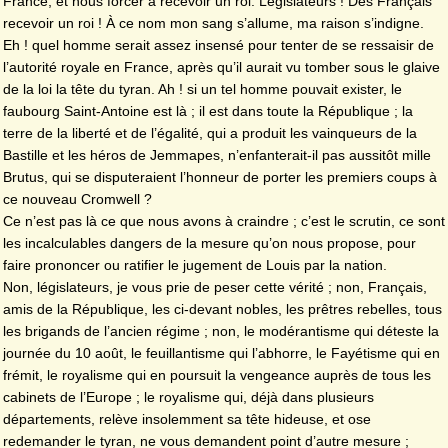
France, et nous forcer à recevoir un roi. Législateurs ! Des Français
recevoir un roi ! À ce nom mon sang s’allume, ma raison s’indigne.
Eh ! quel homme serait assez insensé pour tenter de se ressaisir de
l’autorité royale en France, après qu’il aurait vu tomber sous le glaive
de la loi la tête du tyran. Ah ! si un tel homme pouvait exister, le
faubourg Saint-Antoine est là ; il est dans toute la République ; la
terre de la liberté et de l’égalité, qui a produit les vainqueurs de la
Bastille et les héros de Jemmapes, n’enfanterait-il pas aussitôt mille
Brutus, qui se disputeraient l’honneur de porter les premiers coups à
ce nouveau Cromwell ?
Ce n’est pas là ce que nous avons à craindre ; c’est le scrutin, ce sont
les incalculables dangers de la mesure qu’on nous propose, pour
faire prononcer ou ratifier le jugement de Louis par la nation.
Non, législateurs, je vous prie de peser cette vérité ; non, Français,
amis de la République, les ci-devant nobles, les prêtres rebelles, tous
les brigands de l’ancien régime ; non, le modérantisme qui déteste la
journée du 10 août, le feuillantisme qui l’abhorre, le Fayétisme qui en
frémit, le royalisme qui en poursuit la vengeance auprès de tous les
cabinets de l’Europe ; le royalisme qui, déjà dans plusieurs
départements, relève insolemment sa tête hideuse, et ose
redemander le tyran, ne vous demandent point d’autre mesure ;