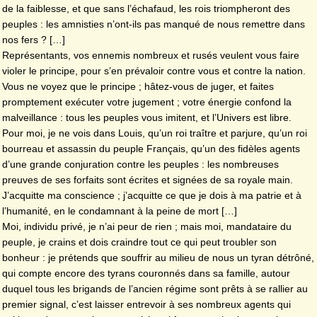
de la faiblesse, et que sans l’échafaud, les rois triompheront des
peuples : les amnisties n’ont-ils pas manqué de nous remettre dans
nos fers ? […]
Représentants, vos ennemis nombreux et rusés veulent vous faire
violer le principe, pour s’en prévaloir contre vous et contre la nation.
Vous ne voyez que le principe ; hâtez-vous de juger, et faites
promptement exécuter votre jugement ; votre énergie confond la
malveillance : tous les peuples vous imitent, et l’Univers est libre.
Pour moi, je ne vois dans Louis, qu’un roi traître et parjure, qu’un roi
bourreau et assassin du peuple Français, qu’un des fidèles agents
d’une grande conjuration contre les peuples : les nombreuses
preuves de ses forfaits sont écrites et signées de sa royale main.
J’acquitte ma conscience ; j’acquitte ce que je dois à ma patrie et à
l’humanité, en le condamnant à la peine de mort […]
Moi, individu privé, je n’ai peur de rien ; mais moi, mandataire du
peuple, je crains et dois craindre tout ce qui peut troubler son
bonheur : je prétends que souffrir au milieu de nous un tyran détrôné,
qui compte encore des tyrans couronnés dans sa famille, autour
duquel tous les brigands de l’ancien régime sont prêts à se rallier au
premier signal, c’est laisser entrevoir à ses nombreux agents qui