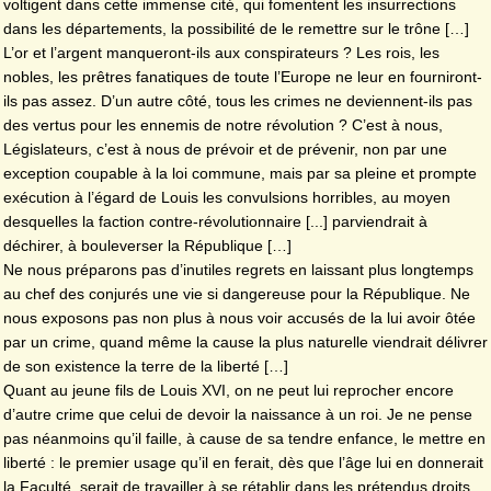
voltigent dans cette immense cité, qui fomentent les insurrections
dans les départements, la possibilité de le remettre sur le trône […]
L’or et l’argent manqueront-ils aux conspirateurs ? Les rois, les
nobles, les prêtres fanatiques de toute l’Europe ne leur en fourniront-
ils pas assez. D’un autre côté, tous les crimes ne deviennent-ils pas
des vertus pour les ennemis de notre révolution ? C’est à nous,
Législateurs, c’est à nous de prévoir et de prévenir, non par une
exception coupable à la loi commune, mais par sa pleine et prompte
exécution à l’égard de Louis les convulsions horribles, au moyen
desquelles la faction contre-révolutionnaire [...] parviendrait à
déchirer, à bouleverser la République […]
Ne nous préparons pas d’inutiles regrets en laissant plus longtemps
au chef des conjurés une vie si dangereuse pour la République. Ne
nous exposons pas non plus à nous voir accusés de la lui avoir ôtée
par un crime, quand même la cause la plus naturelle viendrait délivrer
de son existence la terre de la liberté […]
Quant au jeune fils de Louis XVI, on ne peut lui reprocher encore
d’autre crime que celui de devoir la naissance à un roi. Je ne pense
pas néanmoins qu’il faille, à cause de sa tendre enfance, le mettre en
liberté : le premier usage qu’il en ferait, dès que l’âge lui en donnerait
la Faculté, serait de travailler à se rétablir dans les prétendus droits