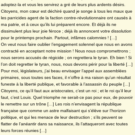
adoptez-la et vous les servirez a gré de leurs plus ardents désirs.
Citoyens, mon cœur est déchiré quand je songe à tous les maux que
les parricides agent de la faction contre-révolutionnaire ont causés à
ma patrie, et à ceux qu’ils lui préparent encore. Et déjà ils ne
dissimulent plus leur joie féroce ; déjà ils annoncent votre dissolution
pour le printemps prochain. Partout, infâmes calomnies ! […]
On veut nous faire oublier l’engagement solennel que nous en avons
contracté en acceptant notre mission ! Nous nous compromettrons ;
nous serons accusés de régicide ; on regrettera le tyran. Eh bien ! Si
l’on doit regretter le tyran, nous, nous devons périr pour la liberté […]
Pour moi, législateurs, j’ai beau envisager l’appel aux assemblées
primaires, sous toutes ses faces, il n’offre à ma raison qu’un résultat
funeste à la liberté publique, et favorable à l’assassin du peuple […]
Citoyens, ce qu’il faut aux aristocrates, c’est un roi ; et le roi qu’il leur
faut, c’est Louis. Quel triomphe ne serait-ce pas pour eux, de pouvoir
le remettre sur un trône […] Les rois n’envisagent la république
française que comme un astre malfaisant qui s’élève sur l’horizon
politique, et qui les menace de leur destruction ; s’ils peuvent se
flatter de l’anéantir dans sa naissance, ils l’attaqueront avec toutes
leurs forces réunies […]