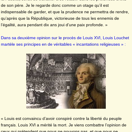
de son père. Je le regarde donc comme un otage qu’il est
indispensable de garder, et que la prudence ne permettra de rendre,
qu’après que la République, victorieuse de tous les ennemis de
l’égalité, aura pendant dix ans joui d’une paix profonde. »
Dans sa deuxième opinion sur le procès de Louis XVI, Louis Louchet
martèle ses principes en de véritables « incantations religieuses » :
« Louis est convaincu d’avoir conspiré contre la liberté du peuple
français. Louis XVI a mérité la mort. Je viens combattre l’opinion de
ceux qui prétendent que nous ne pouvons pas, et que nous ne