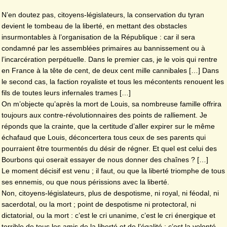
N’en doutez pas, citoyens-législateurs, la conservation du tyran
devient le tombeau de la liberté, en mettant des obstacles
insurmontables à l’organisation de la République : car il sera
condamné par les assemblées primaires au bannissement ou à
l’incarcération perpétuelle. Dans le premier cas, je le vois qui rentre
en France à la tête de cent, de deux cent mille cannibales […] Dans
le second cas, la faction royaliste et tous les mécontents renouent les
fils de toutes leurs infernales trames […]
On m’objecte qu’après la mort de Louis, sa nombreuse famille offrira
toujours aux contre-révolutionnaires des points de ralliement. Je
réponds que la crainte, que la certitude d’aller expirer sur le même
échafaud que Louis, déconcertera tous ceux de ses parents qui
pourraient être tourmentés du désir de régner. Et quel est celui des
Bourbons qui oserait essayer de nous donner des chaînes ? […]
Le moment décisif est venu ; il faut, ou que la liberté triomphe de tous
ses ennemis, ou que nous périssions avec la liberté.
Non, citoyens-législateurs, plus de despotisme, ni royal, ni féodal, ni
sacerdotal, ou la mort ; point de despotisme ni protectoral, ni
dictatorial, ou la mort : c’est le cri unanime, c’est le cri énergique et
terrible de tous les amis de la liberté et de l’égalité ; c’est la volonté