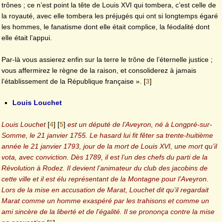
trônes ; ce n’est point la tête de Louis XVI qui tombera, c’est celle de
la royauté, avec elle tombera les préjugés qui ont si longtemps égaré
les hommes, le fanatisme dont elle était complice, la féodalité dont
elle était l’appui.
Par-là vous assierez enfin sur la terre le trône de l’éternelle justice ;
vous affermirez le règne de la raison, et consoliderez à jamais
l’établissement de la République française ».
[
3
]
Louis Louchet
Louis Louchet
[
4
]
[
5
]
est un député de l’Aveyron, né à Longpré-sur-
Somme, le 21 janvier 1755. Le hasard lui fit fêter sa trente-huitième
année le 21 janvier 1793, jour de la mort de Louis XVI, une mort qu’il
vota, avec conviction. Dès 1789, il est l’un des chefs du parti de la
Révolution à Rodez. Il devient l’animateur du club des jacobins de
cette ville et il est élu représentant de la Montagne pour l’Aveyron.
Lors de la mise en accusation de Marat, Louchet dit qu’il regardait
Marat comme un homme exaspéré par les trahisons et comme un
ami sincère de la liberté et de l’égalité. Il se prononça contre la mise