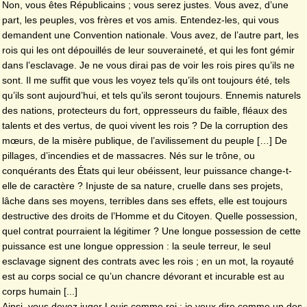
Non, vous êtes Républicains ; vous serez justes. Vous avez, d’une
part, les peuples, vos frères et vos amis. Entendez-les, qui vous
demandent une Convention nationale. Vous avez, de l’autre part, les
rois qui les ont dépouillés de leur souveraineté, et qui les font gémir
dans l’esclavage. Je ne vous dirai pas de voir les rois pires qu’ils ne
sont. Il me suffit que vous les voyez tels qu’ils ont toujours été, tels
qu’ils sont aujourd’hui, et tels qu’ils seront toujours. Ennemis naturels
des nations, protecteurs du fort, oppresseurs du faible, fléaux des
talents et des vertus, de quoi vivent les rois ? De la corruption des
mœurs, de la misère publique, de l’avilissement du peuple […] De
pillages, d’incendies et de massacres. Nés sur le trône, ou
conquérants des États qui leur obéissent, leur puissance change-t-
elle de caractère ? Injuste de sa nature, cruelle dans ses projets,
lâche dans ses moyens, terribles dans ses effets, elle est toujours
destructive des droits de l’Homme et du Citoyen. Quelle possession,
quel contrat pourraient la légitimer ? Une longue possession de cette
puissance est une longue oppression : la seule terreur, le seul
esclavage signent des contrats avec les rois ; en un mot, la royauté
est au corps social ce qu’un chancre dévorant et incurable est au
corps humain [...]
Ainsi, vous devez juger Louis comme roi : je veux dire comme un des