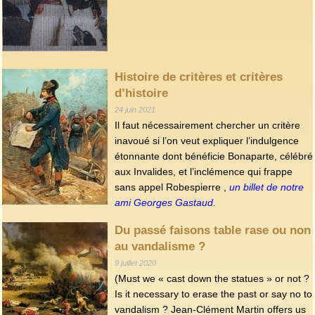
Histoire de critères et critères
d’histoire
24 juin 2021
Il faut nécessairement chercher un critère
inavoué si l’on veut expliquer l’indulgence
étonnante dont bénéficie Bonaparte, célébré
aux Invalides, et l’inclémence qui frappe
sans appel Robespierre ,
un billet de notre
ami Georges Gastaud.
Du passé faisons table rase ou non
au vandalisme ?
9 juillet 2020
(Must we « cast down the statues » or not ?
Is it necessary to erase the past or say no to
vandalism ? Jean-Clément Martin offers us