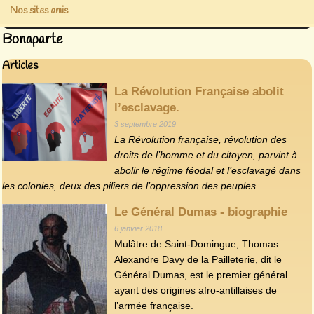
Nos sites amis
Bonaparte
Articles
La Révolution Française abolit
l’esclavage.
3 septembre 2019
La Révolution française, révolution des
droits de l’homme et du citoyen, parvint à
abolir le régime féodal et l’esclavagé dans
les colonies, deux des piliers de l’oppression des peuples
....
Le Général Dumas - biographie
6 janvier 2018
Mulâtre de Saint-Domingue, Thomas
Alexandre Davy de la Pailleterie, dit le
Général Dumas, est le premier général
ayant des origines afro-antillaises de
l’armée française.