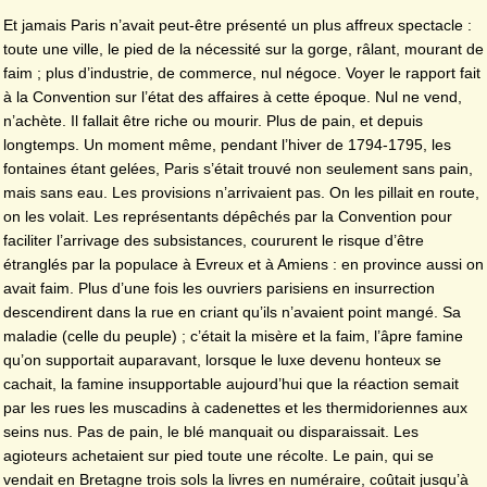
Et jamais Paris n’avait peut-être présenté un plus affreux spectacle :
toute une ville, le pied de la nécessité sur la gorge, râlant, mourant de
faim ; plus d’industrie, de commerce, nul négoce. Voyer le rapport fait
à la Convention sur l’état des affaires à cette époque. Nul ne vend,
n’achète. Il fallait être riche ou mourir. Plus de pain, et depuis
longtemps. Un moment même, pendant l’hiver de 1794-1795, les
fontaines étant gelées, Paris s’était trouvé non seulement sans pain,
mais sans eau. Les provisions n’arrivaient pas. On les pillait en route,
on les volait. Les représentants dépêchés par la Convention pour
faciliter l’arrivage des subsistances, coururent le risque d’être
étranglés par la populace à Evreux et à Amiens : en province aussi on
avait faim. Plus d’une fois les ouvriers parisiens en insurrection
descendirent dans la rue en criant qu’ils n’avaient point mangé. Sa
maladie (celle du peuple) ; c’était la misère et la faim, l’âpre famine
qu’on supportait auparavant, lorsque le luxe devenu honteux se
cachait, la famine insupportable aujourd’hui que la réaction semait
par les rues les muscadins à cadenettes et les thermidoriennes aux
seins nus. Pas de pain, le blé manquait ou disparaissait. Les
agioteurs achetaient sur pied toute une récolte. Le pain, qui se
vendait en Bretagne trois sols la livres en numéraire, coûtait jusqu’à