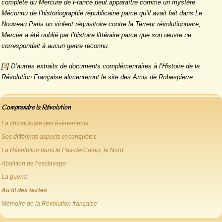
complète du Mercure de France peut apparaître comme un mystère.
Méconnu de l’historiographie républicaine parce qu’il avait fait dans Le
Nouveau Paris un violent réquisitoire contre la Terreur révolutionnaire,
Mercier a été oublié par l’histoire littéraire parce que son œuvre ne
correspondait à aucun genre reconnu.
[
3
]
D’autres extraits de documents complémentaires à l’Histoire de la
Révolution Française alimenteront le site des
Amis de Robespierre
.
Comprendre la Révolution
La chronologie des évènements
Ses différents aspects et conquêtes
La Révolution dans le Pas-de-Calais, le Nord
Abolition de l’esclavage
La guerre
Au fil des textes
Mémoire de la Révolution française