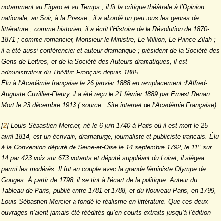
notamment au Figaro et au Temps ; il fit la critique théâtrale à l’Opinion
nationale, au Soir, à la Presse ; il a abordé un peu tous les genres de
littérature ; comme historien, il a écrit l’Histoire de la Révolution de 1870-
1871 ; comme romancier, Monsieur le Ministre, Le Million, Le Prince Zilah ;
il a été aussi conférencier et auteur dramatique ; président de la Société des
Gens de Lettres, et de la Société des Auteurs dramatiques, il est
administrateur du Théâtre-Français depuis 1885.
Élu à l’Académie française le 26 janvier 1888 en remplacement d’Alfred-
Auguste Cuvillier-Fleury, il a été reçu le 21 février 1889 par Ernest Renan.
Mort le 23 décembre 1913.( source : Site internet de l’Académie Française)
[
2
]
Louis-Sébastien Mercier, né le 6 juin 1740 à Paris où il est mort le 25
avril 1814, est un écrivain, dramaturge, journaliste et publiciste français. Élu
e
à la Convention député de Seine-et-Oise le 14 septembre 1792, le 11
sur
14 par 423 voix sur 673 votants et député suppléant du Loiret, il siégea
parmi les modérés. Il fut en couple avec la grande féministe Olympe de
Gouges. À partir de 1798, il se tint à l’écart de la politique. Auteur du
Tableau de Paris, publié entre 1781 et 1788, et du Nouveau Paris, en 1799,
Louis Sébastien Mercier a fondé le réalisme en littérature. Que ces deux
ouvrages n’aient jamais été réédités qu’en courts extraits jusqu’à l’édition