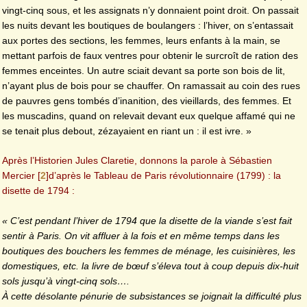
vingt-cinq sous, et les assignats n’y donnaient point droit. On passait
les nuits devant les boutiques de boulangers : l’hiver, on s’entassait
aux portes des sections, les femmes, leurs enfants à la main, se
mettant parfois de faux ventres pour obtenir le surcroît de ration des
femmes enceintes. Un autre sciait devant sa porte son bois de lit,
n’ayant plus de bois pour se chauffer. On ramassait au coin des rues
de pauvres gens tombés d’inanition, des vieillards, des femmes. Et
les muscadins, quand on relevait devant eux quelque affamé qui ne
se tenait plus debout, zézayaient en riant un : il est ivre. »
Après l’Historien Jules Claretie, donnons la parole à Sébastien
Mercier
[
2
]
d’après le Tableau de Paris révolutionnaire (1799) : la
disette de 1794 :
« C’est pendant l’hiver de 1794 que la disette de la viande s’est fait
sentir à Paris. On vit affluer à la fois et en même temps dans les
boutiques des bouchers les femmes de ménage, les cuisinières, les
domestiques, etc. la livre de bœuf s’éleva tout à coup depuis dix-huit
sols jusqu’à vingt-cinq sols….
À cette désolante pénurie de subsistances se joignait la difficulté plus