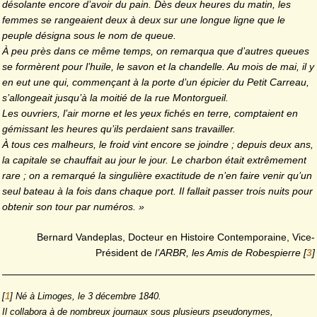
désolante encore d’avoir du pain. Dès deux heures du matin, les
femmes se rangeaient deux à deux sur une longue ligne que le
peuple désigna sous le nom de queue.
À peu près dans ce même temps, on remarqua que d’autres queues
se formèrent pour l’huile, le savon et la chandelle. Au mois de mai, il y
en eut une qui, commençant à la porte d’un épicier du Petit Carreau,
s’allongeait jusqu’à la moitié de la rue Montorgueil.
Les ouvriers, l’air morne et les yeux fichés en terre, comptaient en
gémissant les heures qu’ils perdaient sans travailler.
À tous ces malheurs, le froid vint encore se joindre ; depuis deux ans,
la capitale se chauffait au jour le jour. Le charbon était extrêmement
rare ; on a remarqué la singulière exactitude de n’en faire venir qu’un
seul bateau à la fois dans chaque port. Il fallait passer trois nuits pour
obtenir son tour par numéros. »
Bernard Vandeplas, Docteur en Histoire Contemporaine, Vice-
Président de
l’ARBR, les Amis de Robespierre
[
3
]
[
1
]
Né à Limoges, le 3 décembre 1840.
Il collabora à de nombreux journaux sous plusieurs pseudonymes,