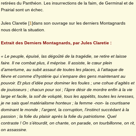
retirées du Panthéon. Les insurrections de la faim, de Germinal et de
Prairial sont un échec.
Jules Claretie
[
1
]
dans son ouvrage sur les derniers Montagnards
nous décrit la situation.
Extrait des Derniers Montagnards, par Jules Claretie :
« Le peuple, épuisé, las dégoûté de la tragédie, se retire et laisse
faire. Il ne combat plus, il méprise. Il assiste, le cœur plein
d’amertume, au subit assaut de toutes les places, à l’attaque de
fièvre et comme d’hystérie qui s’empare des gens maintenant au
pouvoir. Et plus d’idée pour dominer les foules ; une cohue d’agités et
de jouisseurs ; chacun pour soi ; l’âpre désir de mordre enfin à la vie
large et facile, la soif de volupté, tous les appétits, toutes les ivresses,
je ne sais quel matérialisme honteux ; la femme -non- la courtisane
dominant le monde ; l’argent, la corruption, l’instinct succédant à la
passion ; la folie du plaisir après la folie du patriotisme. Quel
contraste ! On s’étourdit, on chante, on parade, on tourbillonne, on rit,
on assassine.