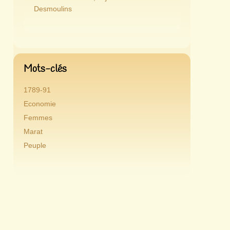
Desmoulins
Mots-clés
1789-91
Economie
Femmes
Marat
Peuple