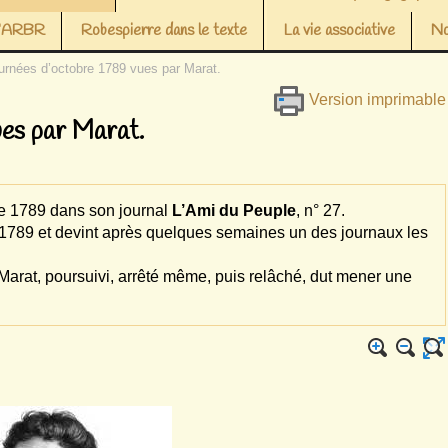
 l’ARBR
Robespierre dans le texte
La vie associative
No
urnées d’octobre 1789 vues par Marat.
Version imprimable
ues par Marat.
e 1789 dans son journal
L’Ami du Peuple
, n° 27.
e 1789 et devint après quelques semaines un des journaux les
. Marat, poursuivi, arrêté même, puis relâché, dut mener une