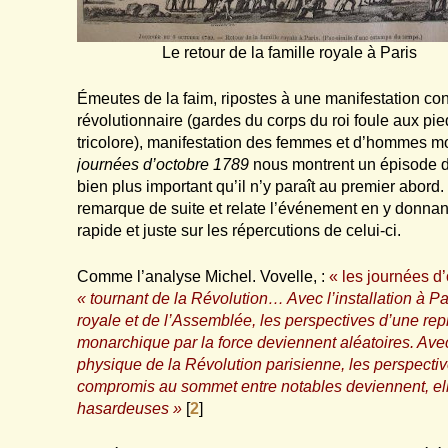
Le retour de la famille royale à Paris
Émeutes de la faim, ripostes à une manifestation con
révolutionnaire (gardes du corps du roi foule aux pi
tricolore), manifestation des femmes et d’hommes mo
journées d’octobre 1789
nous montrent un épisode d
bien plus important qu’il n’y paraît au premier abord.
remarque de suite et relate l’événement en y donna
rapide et juste sur les répercutions de celui-ci.
Comme l’analyse Michel. Vovelle, :
« les journées d’
« tournant de la Révolution… Avec l’installation à Par
royale et de l’Assemblée, les perspectives d’une rep
monarchique par la force deviennent aléatoires. Avec
physique de la Révolution parisienne, les perspecti
compromis au sommet entre notables deviennent, ell
hasardeuses »
[
2
]