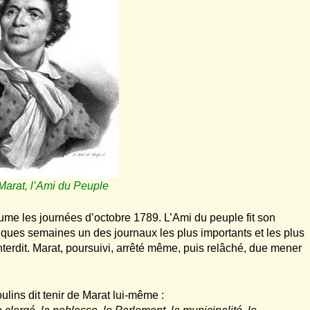
 Marat, l’Ami du Peuple
sume les journées d’octobre 1789. L’Ami du peuple fit son
lques semaines un des journaux les plus importants et les plus
interdit. Marat, poursuivi, arrêté même, puis relâché, due mener
ulins dit tenir de Marat lui-même :