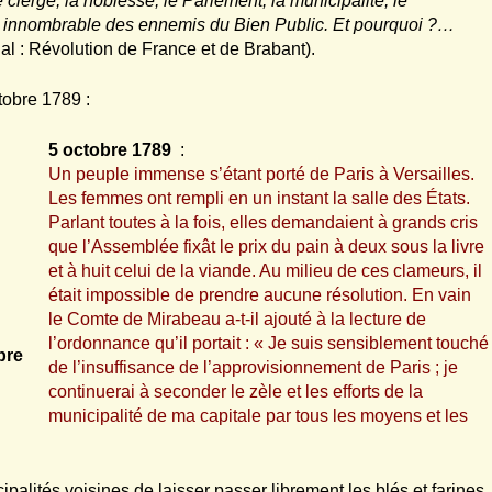
 clergé, la noblesse, le Parlement, la municipalité, le
e innombrable des ennemis du Bien Public. Et pourquoi ?…
al : Révolution de France et de Brabant).
tobre 1789 :
5 octobre 1789
:
Un peuple immense s’étant porté de Paris à Versailles.
Les femmes ont rempli en un instant la salle des États.
Parlant toutes à la fois, elles demandaient à grands cris
que l’Assemblée fixât le prix du pain à deux sous la livre
et à huit celui de la viande. Au milieu de ces clameurs, il
était impossible de prendre aucune résolution. En vain
le Comte de Mirabeau a-t-il ajouté à la lecture de
l’ordonnance qu’il portait : « Je suis sensiblement touché
bre
de l’insuffisance de l’approvisionnement de Paris ; je
continuerai à seconder le zèle et les efforts de la
municipalité de ma capitale par tous les moyens et les
ipalités voisines de laisser passer librement les blés et farines