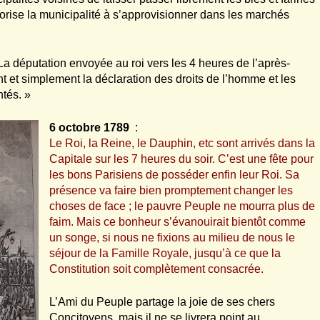
torise la municipalité à s’approvisionner dans les marchés
 La députation envoyée au roi vers les 4 heures de l’après-
nt et simplement la déclaration des droits de l’homme et les
ntés. »
6 octobre 1789
:
Le Roi, la Reine, le Dauphin, etc sont arrivés dans la
Capitale sur les 7 heures du soir. C’est une fête pour
les bons Parisiens de posséder enfin leur Roi. Sa
présence va faire bien promptement changer les
choses de face ; le pauvre Peuple ne mourra plus de
faim. Mais ce bonheur s’évanouirait bientôt comme
un songe, si nous ne fixions au milieu de nous le
séjour de la Famille Royale, jusqu’à ce que la
Constitution soit complètement consacrée.
L’Ami du Peuple partage la joie de ses chers
Concitoyens, mais il ne se livrera point au