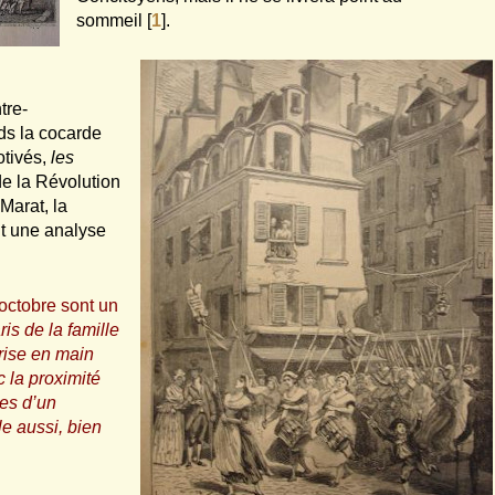
sommeil
[
1
]
.
tre-
eds la cocarde
tivés,
les
e la Révolution
 Marat, la
nt une analyse
octobre sont un
is de la famille
rise en main
 la proximité
ves d’un
e aussi, bien