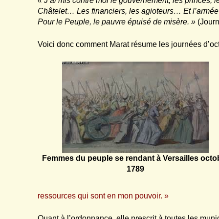
« J’ai mis contre moi le gouvernement, les princes, le
Châtelet… Les financiers, les agioteurs… Et l’armé
Pour le Peuple, le pauvre épuisé de misère. »
(Journ
Voici donc comment Marat résume les journées d’oc
Femmes du peuple se rendant à Versailles octo
1789
ressources qui sont en mon pouvoir. »
Quant à l’ordonnance, elle prescrit à toutes les munic