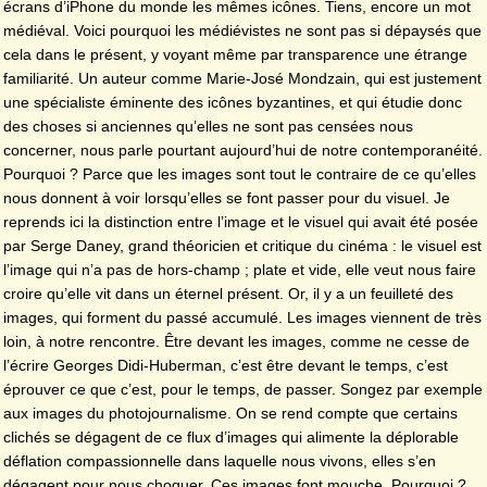
écrans d’iPhone du monde les mêmes icônes. Tiens, encore un mot
médiéval. Voici pourquoi les médiévistes ne sont pas si dépaysés que
cela dans le présent, y voyant même par transparence une étrange
familiarité. Un auteur comme Marie-José Mondzain, qui est justement
une spécialiste éminente des icônes byzantines, et qui étudie donc
des choses si anciennes qu’elles ne sont pas censées nous
concerner, nous parle pourtant aujourd’hui de notre contemporanéité.
Pourquoi ? Parce que les images sont tout le contraire de ce qu’elles
nous donnent à voir lorsqu’elles se font passer pour du visuel. Je
reprends ici la distinction entre l’image et le visuel qui avait été posée
par Serge Daney, grand théoricien et critique du cinéma : le visuel est
l’image qui n’a pas de hors-champ ; plate et vide, elle veut nous faire
croire qu’elle vit dans un éternel présent. Or, il y a un feuilleté des
images, qui forment du passé accumulé. Les images viennent de très
loin, à notre rencontre. Être devant les images, comme ne cesse de
l’écrire Georges Didi-Huberman, c’est être devant le temps, c’est
éprouver ce que c’est, pour le temps, de passer. Songez par exemple
aux images du photojournalisme. On se rend compte que certains
clichés se dégagent de ce flux d’images qui alimente la déplorable
déflation compassionnelle dans laquelle nous vivons, elles s’en
dégagent pour nous choquer. Ces images font mouche. Pourquoi ?