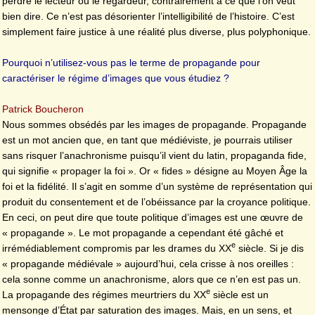
perdre le lecteur ou le regardeur, contrairement à ce que l’on veut
bien dire. Ce n’est pas désorienter l’intelligibilité de l’histoire. C’est
simplement faire justice à une réalité plus diverse, plus polyphonique.
Pourquoi n’utilisez-vous pas le terme de propagande pour
caractériser le régime d’images que vous étudiez ?
Patrick Boucheron
Nous sommes obsédés par les images de propagande. Propagande
est un mot ancien que, en tant que médiéviste, je pourrais utiliser
sans risquer l’anachronisme puisqu’il vient du latin, propaganda fide,
qui signifie « propager la foi ». Or « fides » désigne au Moyen Âge la
foi et la fidélité. Il s’agit en somme d’un système de représentation qui
produit du consentement et de l’obéissance par la croyance politique.
En ceci, on peut dire que toute politique d’images est une œuvre de
« propagande ». Le mot propagande a cependant été gâché et
e
irrémédiablement compromis par les drames du XX
siècle. Si je dis
« propagande médiévale » aujourd’hui, cela crisse à nos oreilles :
cela sonne comme un anachronisme, alors que ce n’en est pas un.
e
La propagande des régimes meurtriers du XX
siècle est un
mensonge d’État par saturation des images. Mais, en un sens, et