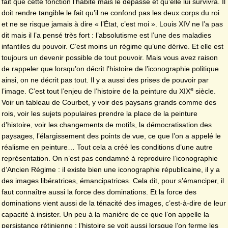
fait que cette fonction l’habite mais le dépasse et qu’elle lui survivra. Il
doit rendre tangible le fait qu’il ne confond pas les deux corps du roi
et ne se risque jamais à dire « l’État, c’est moi ». Louis XIV ne l’a pas
dit mais il l’a pensé très fort : l’absolutisme est l’une des maladies
infantiles du pouvoir. C’est moins un régime qu’une dérive. Et elle est
toujours un devenir possible de tout pouvoir. Mais vous avez raison
de rappeler que lorsqu’on décrit l’histoire de l’iconographie politique
ainsi, on ne décrit pas tout. Il y a aussi des prises de pouvoir par
e
l’image. C’est tout l’enjeu de l’histoire de la peinture du XIX
siècle.
Voir un tableau de Courbet, y voir des paysans grands comme des
rois, voir les sujets populaires prendre la place de la peinture
d’histoire, voir les changements de motifs, la démocratisation des
paysages, l’élargissement des points de vue, ce que l’on a appelé le
réalisme en peinture… Tout cela a créé les conditions d’une autre
représentation. On n’est pas condamné à reproduire l’iconographie
d’Ancien Régime : il existe bien une iconographie républicaine, il y a
des images libératrices, émancipatrices. Cela dit, pour s’émanciper, il
faut connaître aussi la force des dominations. Et la force des
dominations vient aussi de la ténacité des images, c’est-à-dire de leur
capacité à insister. Un peu à la manière de ce que l’on appelle la
persistance rétinienne : l’histoire se voit aussi lorsque l’on ferme les