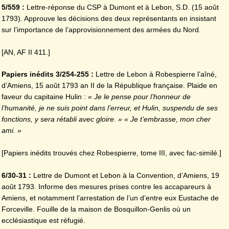
5/559 :
Lettre-réponse du CSP à Dumont et à Lebon, S.D. (15 août
1793). Approuve les décisions des deux représentants en insistant
sur l’importance de l’approvisionnement des armées du Nord.
[AN, AF II 411.]
Papiers inédits 3/254-255 :
Lettre de Lebon à Robespierre l’aîné,
d’Amiens, 15 août 1793 an II de la République française. Plaide en
faveur du capitaine Hulin :
« Je le pense pour l’honneur de
l’humanité, je ne suis point dans l’erreur, et Hulin, suspendu de ses
fonctions, y sera rétabli avec gloire. » « Je t’embrasse, mon cher
ami. »
[Papiers inédits trouvés chez Robespierre, tome III, avec fac-similé.]
6/30-31 :
Lettre de Dumont et Lebon à la Convention, d’Amiens, 19
août 1793. Informe des mesures prises contre les accapareurs à
Amiens, et notamment l’arrestation de l’un d’entre eux Eustache de
Forceville. Fouille de la maison de Bosquillon-Genlis où un
ecclésiastique est réfugié.