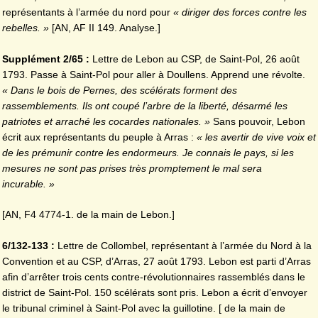
représentants à l’armée du nord pour
« diriger des forces contre les
rebelles. »
[AN, AF II 149. Analyse.]
Supplément 2/65 :
Lettre de Lebon au CSP, de Saint-Pol, 26 août
1793. Passe à Saint-Pol pour aller à Doullens. Apprend une révolte.
« Dans le bois de Pernes, des scélérats forment des
rassemblements. Ils ont coupé l’arbre de la liberté, désarmé les
patriotes et arraché les cocardes
nationales. »
Sans pouvoir, Lebon
écrit aux représentants du peuple à Arras :
« les avertir de vive voix et
de les prémunir contre les endormeurs. Je connais le pays, si les
mesures ne sont pas prises très promptement le mal sera
incurable. »
[AN, F4 4774-1. de la main de Lebon.]
6/132-133 :
Lettre de Collombel, représentant à l’armée du Nord à la
Convention et au CSP, d’Arras, 27 août 1793. Lebon est parti d’Arras
afin d’arrêter trois cents contre-révolutionnaires rassemblés dans le
district de Saint-Pol. 150 scélérats sont pris. Lebon a écrit d’envoyer
le tribunal criminel à Saint-Pol avec la guillotine. [ de la main de