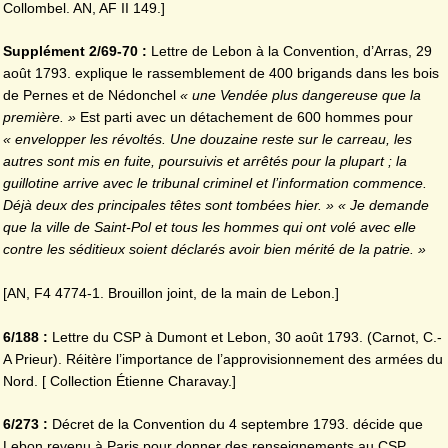
Collombel. AN, AF II 149.]
Supplément 2/69-70 :
Lettre de Lebon à la Convention, d’Arras, 29
août 1793. explique le rassemblement de 400 brigands dans les bois
de Pernes et de Nédonchel
« une Vendée plus
dangereuse que la
première. »
Est parti avec un détachement de 600 hommes pour
« envelopper les révoltés. Une douzaine reste sur le carreau, les
autres sont mis en fuite, poursuivis et arrêtés pour la plupart ; la
guillotine arrive avec le tribunal criminel et l’information commence.
Déjà deux des principales têtes sont tombées hier. » « Je demande
que la ville de Saint-Pol et tous les hommes qui ont volé avec elle
contre les séditieux soient déclarés avoir bien mérité de la patrie. »
[AN, F4 4774-1. Brouillon joint, de la main de Lebon.]
6/188 :
Lettre du CSP à Dumont et Lebon, 30 août 1793. (Carnot, C.-
A Prieur). Réitère l’importance de l’approvisionnement des armées du
Nord. [ Collection Étienne Charavay.]
6/273 :
Décret de la Convention du 4 septembre 1793. décide que
Lebon revenu à Paris pour donner des renseignements au CSP