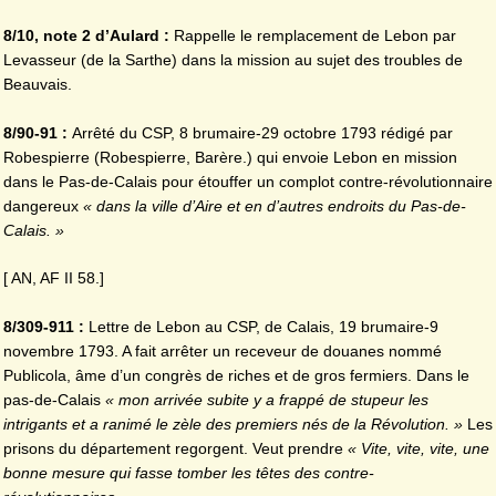
8/10, note 2 d’Aulard :
Rappelle le remplacement de Lebon par
Levasseur (de la Sarthe) dans la mission au sujet des troubles de
Beauvais.
8/90-91 :
Arrêté du CSP, 8 brumaire-29 octobre 1793 rédigé par
Robespierre (Robespierre, Barère.) qui envoie Lebon en mission
dans le Pas-de-Calais pour étouffer un complot contre-révolutionnaire
dangereux
« dans la ville d’Aire et en d’autres endroits du Pas-de-
Calais. »
[ AN, AF II 58.]
8/309-911 :
Lettre de Lebon au CSP, de Calais, 19 brumaire-9
novembre 1793. A fait arrêter un receveur de douanes nommé
Publicola, âme d’un congrès de riches et de gros fermiers. Dans le
pas-de-Calais
« mon arrivée subite y a frappé de stupeur les
intrigants et a ranimé le zèle des premiers
nés de la Révolution. »
Les
prisons du département regorgent. Veut prendre
« Vite, vite, vite, une
bonne mesure qui fasse tomber les têtes des contre-