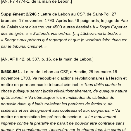
[AN, F7 4774-1. de la main de Lebon.]
Supplément 2/246 :
Lettre de Lebon au CSP, de Saint-Pol, 27
brumaire-17 novembre 1793. Après les 48 poignards, le juge de Paix
de Calais vient d’en trouver 4500 autres destinés à
« l’ogre Capet et
des émigrés. » « J’attends vos ordres. […] Lâchez-moi la bride. »
« Songez aux prisons qui regorgent et que je voudrais faire évacuer
par le tribunal criminel. »
[AN, AF II 42, pl. 337, p. 16. de la main de Lebon.]
8/560-561 :
Lettre de Lebon au CSP, d’Hesdin, 29 brumaire-19
novembre 1793. Va redoubler d’actions révolutionnaires à Hesdin et
mettre en permanence le tribunal criminel.
« Tous délits contre le
chose publique seront jugés révolutionnairement, de quelque nature
qu’ils soient. »
Va démasquer les
« multitudes de clubistes de
nouvelle date, qui jadis traitaient les patriotes de factieux, de
scélérats et les désignaient aux couteaux et aux poignards. »
Va
mettre en arrestation les prêtres du secteur :
« Le mouvement
imprimé contre la prêtaille me paraît ne pouvoir être contrarié sans
danger. En conséquence, j’incarcère sur-le-champ tous les curés et