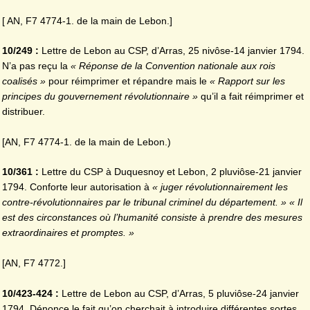
[ AN, F7 4774-1. de la main de Lebon.]
10/249 :
Lettre de Lebon au CSP, d’Arras, 25 nivôse-14 janvier 1794.
N’a pas reçu la
« Réponse de la
Convention nationale aux rois
coalisés »
pour réimprimer et répandre mais le
« Rapport sur les
principes du gouvernement révolutionnaire »
qu’il a fait réimprimer et
distribuer.
[AN, F7 4774-1. de la main de Lebon.)
10/361 :
Lettre du CSP à Duquesnoy et Lebon, 2 pluviôse-21 janvier
1794. Conforte leur autorisation à
« juger révolutionnairement les
contre-révolutionnaires par le tribunal criminel du département. » « Il
est des circonstances où l’humanité consiste à prendre des mesures
extraordinaires et promptes. »
[AN, F7 4772.]
10/423-424 :
Lettre de Lebon au CSP, d’Arras, 5 pluviôse-24 janvier
1794. Dénonce le fait qu’on cherchait à introduire différentes sortes