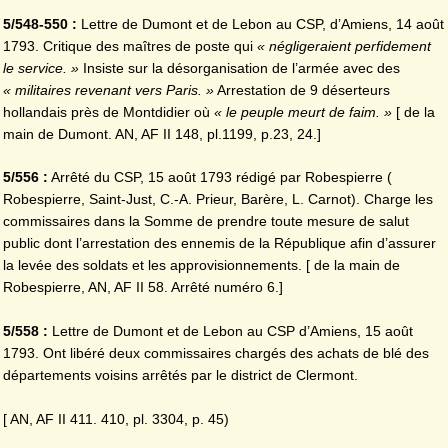
5/548-550 :
Lettre de Dumont et de Lebon au CSP, d’Amiens, 14 août
1793. Critique des maîtres de poste qui
« négligeraient perfidement
le service. »
Insiste sur la désorganisation de l’armée avec des
« militaires revenant vers Paris. »
Arrestation de 9 déserteurs
hollandais près de Montdidier où
« le
peuple meurt de faim. »
[ de la
main de Dumont. AN, AF II 148, pl.1199, p.23, 24.]
5/556 :
Arrêté du CSP, 15 août 1793 rédigé par Robespierre (
Robespierre, Saint-Just, C.-A. Prieur, Barère, L. Carnot). Charge les
commissaires dans la Somme de prendre toute mesure de salut
public dont l’arrestation des ennemis de la République afin d’assurer
la levée des soldats et les approvisionnements. [ de la main de
Robespierre, AN, AF II 58. Arrêté numéro 6.]
5/558 :
Lettre de Dumont et de Lebon au CSP d’Amiens, 15 août
1793. Ont libéré deux commissaires chargés des achats de blé des
départements voisins arrêtés par le district de Clermont.
[ AN, AF II 411. 410, pl. 3304, p. 45)