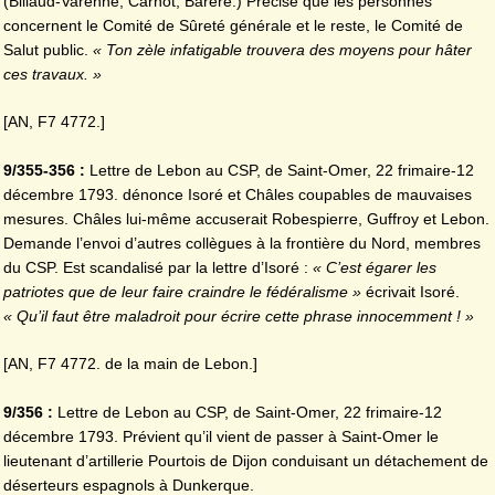
(Billaud-Varenne, Carnot, Barère.) Précise que les personnes
concernent le Comité de Sûreté générale et le reste, le Comité de
Salut public.
« Ton zèle infatigable trouvera des moyens pour hâter
ces travaux. »
[AN, F7 4772.]
9/355-356 :
Lettre de Lebon au CSP, de Saint-Omer, 22 frimaire-12
décembre 1793. dénonce Isoré et Châles coupables de mauvaises
mesures. Châles lui-même accuserait Robespierre, Guffroy et Lebon.
Demande l’envoi d’autres collègues à la frontière du Nord, membres
du CSP. Est scandalisé par la lettre d’Isoré :
« C’est égarer les
patriotes que de leur faire craindre le fédéralisme »
écrivait Isoré.
« Qu’il faut être maladroit pour écrire cette phrase innocemment ! »
[AN, F7 4772. de la main de Lebon.]
9/356 :
Lettre de Lebon au CSP, de Saint-Omer, 22 frimaire-12
décembre 1793. Prévient qu’il vient de passer à Saint-Omer le
lieutenant d’artillerie Pourtois de Dijon conduisant un détachement de
déserteurs espagnols à Dunkerque.