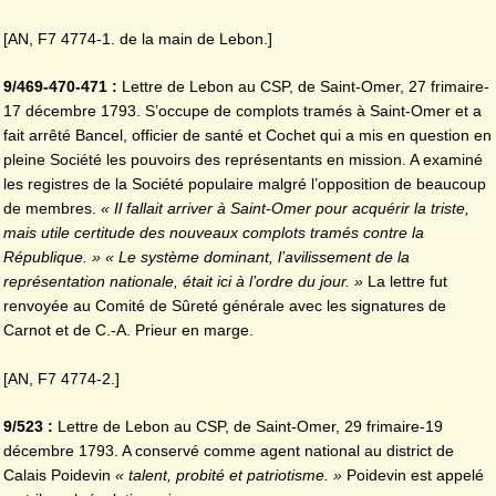
[AN, F7 4774-1. de la main de Lebon.]
9/469-470-471 :
Lettre de Lebon au CSP, de Saint-Omer, 27 frimaire-
17 décembre 1793. S’occupe de complots tramés à Saint-Omer et a
fait arrêté Bancel, officier de santé et Cochet qui a mis en question en
pleine Société les pouvoirs des représentants en mission. A examiné
les registres de la Société populaire malgré l’opposition de beaucoup
de membres.
« Il fallait arriver à Saint-Omer pour acquérir la triste,
mais utile certitude des nouveaux complots tramés contre la
République. » « Le système dominant, l’avilissement de la
représentation nationale, était ici à l’ordre du jour. »
La lettre fut
renvoyée au Comité de Sûreté générale avec les signatures de
Carnot et de C.-A. Prieur en marge.
[AN, F7 4774-2.]
9/523 :
Lettre de Lebon au CSP, de Saint-Omer, 29 frimaire-19
décembre 1793. A conservé comme agent national au district de
Calais Poidevin
« talent, probité et patriotisme. »
Poidevin est appelé