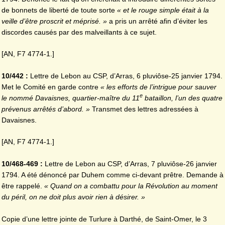
de bonnets de liberté de toute sorte
« et le rouge simple était à la
veille d’être proscrit et méprisé. »
a pris un arrêté afin d’éviter les
discordes causés par des malveillants à ce sujet.
[AN, F7 4774-1.]
10/442 :
Lettre de Lebon au CSP, d’Arras, 6 pluviôse-25 janvier 1794.
Met le Comité en garde contre
« les efforts de l’intrigue pour sauver
e
le nommé Davaisnes, quartier-maître du 11
bataillon, l’un des quatre
prévenus arrêtés d’abord. »
Transmet des lettres adressées à
Davaisnes.
[AN, F7 4774-1.]
10/468-469 :
Lettre de Lebon au CSP, d’Arras, 7 pluviôse-26 janvier
1794. A été dénoncé par Duhem comme ci-devant prêtre. Demande à
être rappelé.
« Quand on a combattu pour la Révolution au moment
du péril, on ne doit plus avoir rien à désirer. »
Copie d’une lettre jointe de Turlure à Darthé, de Saint-Omer, le 3