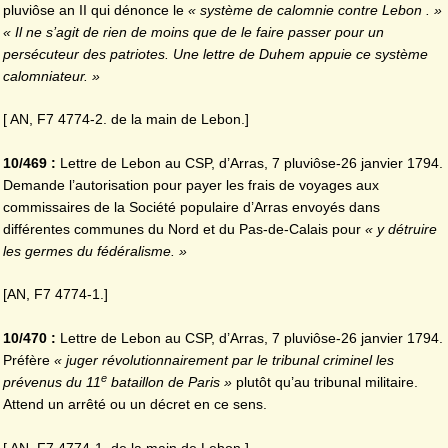
pluviôse an II qui dénonce le
« système de calomnie contre Lebon . »
« Il ne s’agit de rien de moins que de le faire passer pour un
persécuteur des patriotes. Une lettre de Duhem appuie ce système
calomniateur. »
[ AN, F7 4774-2. de la main de Lebon.]
10/469 :
Lettre de Lebon au CSP, d’Arras, 7 pluviôse-26 janvier 1794.
Demande l’autorisation pour payer les frais de voyages aux
commissaires de la Société populaire d’Arras envoyés dans
différentes communes du Nord et du Pas-de-Calais pour
« y détruire
les germes du fédéralisme. »
[AN, F7 4774-1.]
10/470 :
Lettre de Lebon au CSP, d’Arras, 7 pluviôse-26 janvier 1794.
Préfère
« juger révolutionnairement par le tribunal criminel les
e
prévenus du 11
bataillon de Paris »
plutôt qu’au tribunal militaire.
Attend un arrêté ou un décret en ce sens.
[ AN, F7 4774-1. de la main de Lebon.]