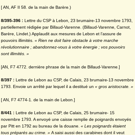
[ AN, AF II 58. de la main de Barère.)
8/395-396 :
Lettre du CSP à Lebon, 23 brumaire-13 novembre 1793,
partiellement rédigée par Billaud-Varenne. (Billaud-Varenne, Carnot,
Barère, Lindet.) Applaudit aux mesures de Lebon et l’assure de
pouvoirs illimités.
« Rien ne doit faire obstacle à votre marche
révolutionnaire ; abandonnez-vous à votre énergie ; vos pouvoirs
sont illimités. »
[AN, F7 4772. dernière phrase de la main de Billaud-Varenne.]
8/397 :
Lettre de Lebon au CSP, de Calais, 23 brumaire-13 novembre
1793. Envoie un arrêté par lequel il a destitué un
« gros aristocrate. »
[ AN, F7 4774-1. de la main de Lebon.]
8/441 :
Lettre de Lebon au CSP, de Calais, 25 brumaire- 15
novembre 1793. A envoyé une caisse remplie de poignards envoyés
par Pitt en 1792 au bureau de la douane.
« Les poignards étaient
tous préparés au crime. »
A saisi aussi des carabines dont il veut