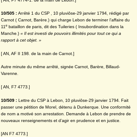
10/505 :
Arrêté 1 du CSP , 10 pluviôse-29 janvier 1794, rédigé par
Carnot ( Carnot, Barère.) qui charge Lebon de terminer l’affaire du
e
11
bataillon de paris, dit des Tuileries ( Insubordination dans la
Manche.)
« Il est investi de pouvoirs illimités pour tout ce qui a
rapport à cet objet. »
[ AN, AF II 198. de la main de Carnot.]
Autre minute du même arrêté, signée Carnot, Barère, Billaud-
Varenne.
[ AN, F7 4773.]
10/509 :
Lettre du CSP à Lebon, 10 pluviôse-29 janvier 1794. Fait
passer une pétition de Morel, détenu à Dunkerque. Une conformité
de nom a motivé son arrestation. Demande à Lebon de prendre de
nouveaux renseignements et d’agir en prudence et en justice.
[AN F7 4773.]