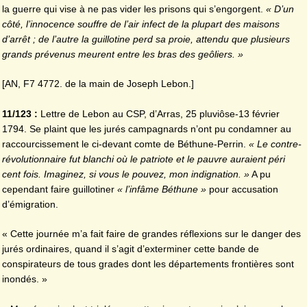
la guerre qui vise à ne pas vider les prisons qui s’engorgent.
« D’un
côté, l’innocence souffre de l’air infect de la plupart des maisons
d’arrêt ; de l’autre la guillotine perd sa proie, attendu que plusieurs
grands prévenus meurent entre les bras des geôliers. »
[AN, F7 4772. de la main de Joseph Lebon.]
11/123 :
Lettre de Lebon au CSP, d’Arras, 25 pluviôse-13 février
1794. Se plaint que les jurés campagnards n’ont pu condamner au
raccourcissement le ci-devant comte de Béthune-Perrin.
« Le contre-
révolutionnaire fut blanchi où le patriote et le pauvre auraient péri
cent fois. Imaginez, si
vous le pouvez, mon indignation. »
A pu
cependant faire guillotiner
« l’infâme Béthune »
pour accusation
d’émigration.
« Cette journée m’a fait faire de grandes réflexions sur le danger des
jurés ordinaires, quand il s’agit d’exterminer cette bande de
conspirateurs de tous grades dont les départements frontières sont
inondés. »