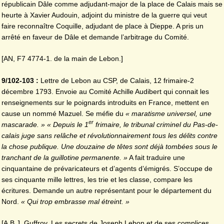
républicain Dâle comme adjudant-major de la place de Calais mais se
heurte à Xavier Audouin, adjoint du ministre de la guerre qui veut
faire reconnaître Coquille, adjudant de place à Dieppe. A pris un
arrêté en faveur de Dâle et demande l’arbitrage du Comité.
[AN, F7 4774-1. de la main de Lebon.]
9/102-103 :
Lettre de Lebon au CSP, de Calais, 12 frimaire-2
décembre 1793. Envoie au Comité Achille Audibert qui connait les
renseignements sur le poignards introduits en France, mettent en
cause un nommé Mazuel. Se méfie du
« maratisme universel, une
er
mascarade. » « Depuis le 1
frimaire, le tribunal criminel du Pas-de-
calais juge sans relâche et révolutionnairement tous les délits contre
la chose publique. Une douzaine de têtes sont déjà tombées sous le
tranchant de la guillotine permanente. »
A fait traduire une
cinquantaine de prévaricateurs et d’agents d’émigrés. S’occupe de
ses cinquante mille lettres, les trie et les classe, compare les
écritures. Demande un autre représentant pour le département du
Nord.
« Qui trop embrasse mal étreint. »
[A.B.J. Guffroy. Les secrets de Joseph Lebon et de ses complices,