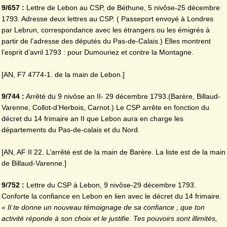
9/657 :
Lettre de Lebon au CSP, de Béthune, 5 nivôse-25 décembre
1793. Adresse deux lettres au CSP. ( Passeport envoyé à Londres
par Lebrun, correspondance avec les étrangers ou les émigrés à
partir de l’adresse des députés du Pas-de-Calais.) Elles montrent
l’esprit d’avril 1793 : pour Dumouriez et contre la Montagne.
[AN, F7 4774-1. de la main de Lebon.]
9/744 :
Arrêté du 9 nivôse an II- 29 décembre 1793.(Barère, Billaud-
Varenne, Collot-d’Herbois, Carnot.) Le CSP arrête en fonction du
décret du 14 frimaire an II que Lebon aura en charge les
départements du Pas-de-calais et du Nord.
[AN, AF II 22. L’arrêté est de la main de Barère. La liste est de la main
de Billaud-Varenne.]
9/752 :
Lettre du CSP à Lebon, 9 nivôse-29 décembre 1793.
Conforte la confiance en Lebon en lien avec le décret du 14 frimaire.
« Il te donne un nouveau témoignage de sa confiance ; que ton
activité réponde à son choix et le justifie. Tes pouvoirs sont illimités,