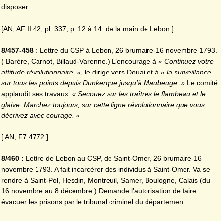
disposer.
[AN, AF II 42, pl. 337, p. 12 à 14. de la main de Lebon.]
8/457-458 :
Lettre du CSP à Lebon, 26 brumaire-16 novembre 1793.
( Barère, Carnot, Billaud-Varenne.) L’encourage à
« Continuez votre
attitude révolutionnaire. »
, le dirige vers Douai et à
« la
surveillance
sur tous les points depuis Dunkerque jusqu’à Maubeuge. »
Le comité
applaudit ses travaux.
« Secouez sur les traîtres le flambeau et le
glaive. Marchez toujours, sur cette ligne révolutionnaire que vous
décrivez avec courage. »
[ AN, F7 4772.]
8/460 :
Lettre de Lebon au CSP, de Saint-Omer, 26 brumaire-16
novembre 1793. A fait incarcérer des individus à Saint-Omer. Va se
rendre à Saint-Pol, Hesdin, Montreuil, Samer, Boulogne, Calais (du
16 novembre au 8 décembre.) Demande l’autorisation de faire
évacuer les prisons par le tribunal criminel du département.