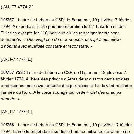
( AN, F7 4774-2.]
10/757 :
Lettre de Lebon au CSP, de Bapaume, 19 pluviôse-7 février
e
1794. A expédié sur Lille pour incorporation le 11
bataillon dit des
Tuileries excepté les 116 individus où les renseignements sont
demandés.
« Une vingtaine de marmousets et sept à huit piliers
d’hôpital avec invalidité constaté et reconstaté. »
[AN, F7 4774-1.]
10/757-758 :
Lettre de Lebon au CSP, de Bapaume, 19 pluviôse-7
février 1794. A libéré des prisons d’Arras deux ou trois cents soldats
emprisonnés pour avoir abusés des permissions. Ils doivent rejoindre
l’armée du Nord. A le cœur soulagé par cette
« clef des champs
donnée. »
[AN, F7 4774-1.]
10/758 :
Lettre de Lebon au CSP, de Bapaume, 19 pluviôse- 7 février
1794. Blâme le projet de loi sur les tribunaux militaires du Comité de