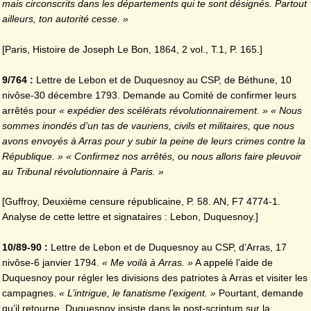
mais circonscrits dans les départements qui te sont désignés. Partout
ailleurs, ton autorité cesse. »
[Paris, Histoire de Joseph Le Bon, 1864, 2 vol., T.1, P. 165.]
9/764 :
Lettre de Lebon et de Duquesnoy au CSP, de Béthune, 10
nivôse-30 décembre 1793. Demande au Comité de confirmer leurs
arrêtés pour
« expédier des scélérats révolutionnairement. »
« Nous
sommes inondés d’un tas de vauriens, civils et militaires, que nous
avons envoyés à Arras pour y subir la peine de leurs crimes contre la
République. » « Confirmez nos arrêtés, ou nous allons faire pleuvoir
au Tribunal révolutionnaire à Paris. »
[Guffroy, Deuxième censure républicaine, P. 58. AN, F7 4774-1.
Analyse de cette lettre et signataires : Lebon, Duquesnoy.]
10/89-90 :
Lettre de Lebon et de Duquesnoy au CSP, d’Arras, 17
nivôse-6 janvier 1794.
« Me voilà à
Arras. »
A appelé l’aide de
Duquesnoy pour régler les divisions des patriotes à Arras et visiter les
campagnes.
« L’intrigue, le fanatisme l’exigent. »
Pourtant, demande
qu’il retourne. Duquesnoy insiste dans le post-scriptum sur la