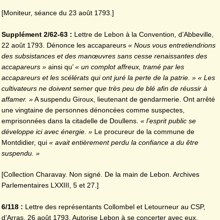
[Moniteur, séance du 23 août 1793.]
Supplément 2/62-63 :
Lettre de Lebon à la Convention, d’Abbeville,
22 août 1793. Dénonce les accapareurs
« Nous vous entretiendrions
des subsistances et des manœuvres sans cesse renaissantes
des
accapareurs »
ainsi qu’
« un complot affreux, tramé par les
accapareurs et les scélérats qui ont juré la perte de la patrie. » « Les
cultivateurs ne doivent semer que très peu de blé afin de réussir à
affamer. »
A suspendu Giroux, lieutenant de gendarmerie. Ont arrêté
une vingtaine de personnes dénoncées comme suspectes,
emprisonnées dans la citadelle de Doullens.
« l’esprit public se
développe ici avec énergie. »
Le procureur de la commune de
Montdidier, qui
« avait entièrement perdu la confiance a du être
suspendu. »
[Collection Charavay. Non signé. De la main de Lebon. Archives
Parlementaires LXXIII, 5 et 27.]
6/118 :
Lettre des représentants Collombel et Letourneur au CSP,
d’Arras, 26 août 1793. Autorise Lebon à se concerter avec eux,