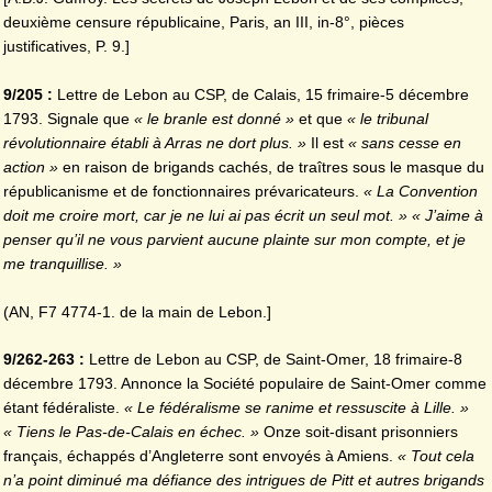
deuxième censure républicaine, Paris, an III, in-8°, pièces
justificatives, P. 9.]
9/205 :
Lettre de Lebon au CSP, de Calais, 15 frimaire-5 décembre
1793. Signale que
« le branle est
donné »
et que
« le tribunal
révolutionnaire établi à Arras ne dort plus. »
Il est
« sans cesse en
action »
en raison de brigands cachés, de traîtres sous le masque du
républicanisme et de fonctionnaires prévaricateurs.
« La Convention
doit me croire mort, car je ne lui ai pas écrit un seul mot. » « J’aime à
penser qu’il ne vous parvient aucune plainte sur mon compte, et je
me tranquillise. »
(AN, F7 4774-1. de la main de Lebon.]
9/262-263 :
Lettre de Lebon au CSP, de Saint-Omer, 18 frimaire-8
décembre 1793. Annonce la Société populaire de Saint-Omer comme
étant fédéraliste.
« Le fédéralisme se ranime et ressuscite à
Lille. »
« Tiens le Pas-de-Calais en échec. »
Onze soit-disant prisonniers
français, échappés d’Angleterre sont envoyés à Amiens.
« Tout cela
n’a point diminué ma défiance des intrigues de Pitt et autres brigands