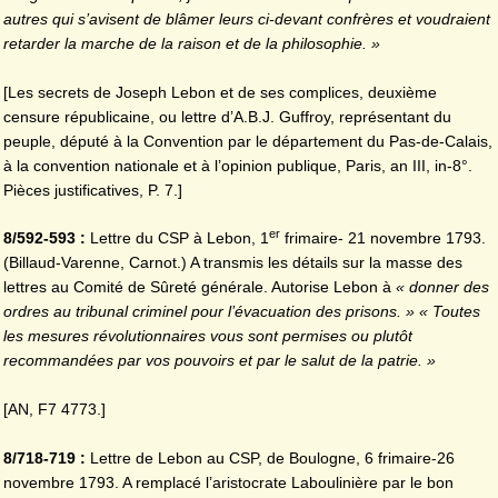
autres qui s’avisent de blâmer leurs ci-devant confrères et voudraient
retarder la marche de la raison et de la philosophie. »
[Les secrets de Joseph Lebon et de ses complices, deuxième
censure républicaine, ou lettre d’A.B.J. Guffroy, représentant du
peuple, député à la Convention par le département du Pas-de-Calais,
à la convention nationale et à l’opinion publique, Paris, an III, in-8°.
Pièces justificatives, P. 7.]
er
8/592-593 :
Lettre du CSP à Lebon, 1
frimaire- 21 novembre 1793.
(Billaud-Varenne, Carnot.) A transmis les détails sur la masse des
lettres au Comité de Sûreté générale. Autorise Lebon à
« donner des
ordres au tribunal criminel pour l’évacuation des prisons. » « Toutes
les mesures révolutionnaires vous sont permises ou plutôt
recommandées par vos pouvoirs et par le salut de la
patrie. »
[AN, F7 4773.]
8/718-719 :
Lettre de Lebon au CSP, de Boulogne, 6 frimaire-26
novembre 1793. A remplacé l’aristocrate Laboulinière par le bon