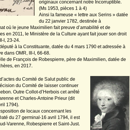
originaux concernant notre Incorruptible.
(Ms 1953, pièces 1 à 4)
Ainsi la fameuse « lettre aux Serins » datée
du 22 janvier 1782, destinée à
at où le jeune Maximilien fait preuve d’amabilité et de
s en 2011, le Ministère de la Culture ayant fait jouer son droit
-I, 23-24.
député à la Constituante, datée du 4 mars 1790 et adressée à
e dans OMR, III-I, 66-68.
lle de François de Robespierre, père de Maximilien, datée de
chères, en 2017.
x d’actes du Comité de Salut public de
écision du Comité de laisser continuer
Lebon. Outre Collot-d’Herbois cet arrêté
arenne et Charles-Antoine Prieur (dit
vril 1794).
isposition de locaux concernant les
té du 27 germinal-16 avril 1794, il est
laud-Varenne, Robespierre et Saint-Just.