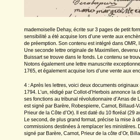
mademoiselle Dehay, écrite sur 3 pages de petit form
sensibilité a été acquise lors d’une vente aux enchère
de préemption. Son contenu est intégré dans OMR, III
Une seconde lettre originale de Maximilien, devenu 
Buissart se trouve dans le fonds. Le contenu se trouv
Notons également une lettre manuscrite exceptionne
1765, et également acquise lors d’une vente aux en
4 : Après les lettres, voici deux documents originau
1794. L’un, rédigé par Collot-d’Herbois annonce la d
ses fonctions au tribunal révolutionnaire d’Arras de 
est signé par Barère, Robespierre, Carnot, Billaud-V
Prieur de la Côte d’Or). Il est daté du 10 floréal (29 a
Le second, de plus grand format, précise la mise à d
commissions destinées à remplacer les ministères. Da
signé par Barère, Carnot, Prieur de la côte d’Or, Bil