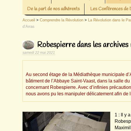
De la part de nos adhérents
Les Conférences de
Accueil
>
Comprendre la Révolution
>
La Révolution dans le Pa
d’Arras
Robespierre dans les archives m
samedi 22 mai 2021
Au second étage de la Médiathèque municipale d’Ar
bâtiment de l’Abbaye Saint-Vaast, dans la salle d
concernant Robespierre. Avec d’infinies précautio
nous avons pu les manipuler délicatement afin de 
1 : Il y
Robespi
Maximil