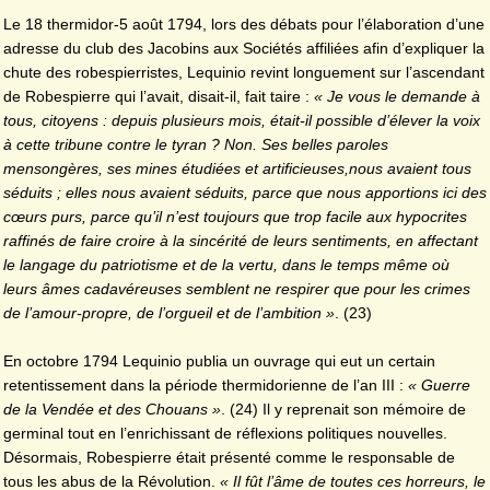
Le 18 thermidor-5 août 1794, lors des débats pour l’élaboration d’une
adresse du club des Jacobins aux Sociétés affiliées afin d’expliquer la
chute des robespierristes, Lequinio revint longuement sur l’ascendant
de Robespierre qui l’avait, disait-il, fait taire :
« Je vous le demande à
tous, citoyens : depuis plusieurs mois, était-il possible d’élever la voix
à cette tribune contre le tyran ? Non. Ses belles paroles
mensongères, ses mines étudiées et artificieuses,nous avaient tous
séduits ; elles nous avaient séduits, parce que nous apportions ici des
cœurs purs, parce qu’il n’est toujours que trop facile aux hypocrites
raffinés de faire croire à la sincérité de leurs sentiments, en affectant
le langage du patriotisme et de la vertu, dans le temps même où
leurs âmes cadavéreuses semblent ne
respirer que pour les crimes
de l’amour-propre, de l’orgueil et de l’ambition »
. (23)
En octobre 1794 Lequinio publia un ouvrage qui eut un certain
retentissement dans la période thermidorienne de l’an III :
« Guerre
de la Vendée et des Chouans »
. (24) Il y reprenait son mémoire de
germinal tout en l’enrichissant de réflexions politiques nouvelles.
Désormais, Robespierre était présenté comme le responsable de
tous les abus de la Révolution.
« Il fût l’âme de toutes ces horreurs, le