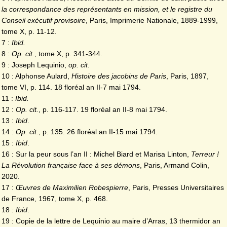
la correspondance des représentants en mission, et le registre du
Conseil exécutif provisoire
, Paris, Imprimerie Nationale, 1889-1999,
tome X, p. 11-12.
7 :
Ibid.
8 :
Op. cit.
, tome X, p. 341-344.
9 : Joseph Lequinio,
op. cit
.
10 : Alphonse Aulard,
Histoire des jacobins de Paris
, Paris, 1897,
tome VI, p. 114. 18 floréal an II-7 mai 1794.
11 :
Ibid.
12 :
Op. cit.
, p. 116-117. 19 floréal an II-8 mai 1794.
13 :
Ibid
.
14 :
Op. cit.
, p. 135. 26 floréal an II-15 mai 1794.
15 :
Ibid
.
16 : Sur la peur sous l’an II : Michel Biard et Marisa Linton,
Terreur !
La Révolution française face à ses démons
, Paris, Armand Colin,
2020.
17 :
Œuvres de Maximilien Robespierre
, Paris, Presses Universitaires
de France, 1967, tome X, p. 468.
18 :
Ibid
.
19 : Copie de la lettre de Lequinio au maire d’Arras, 13 thermidor an