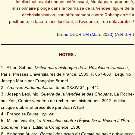
Intellectuel révolutionnaire intéressant, Montagnard prononcé,
missionnaire plongé dans la fournaise de la Vendée, figure de la
déchristianisation, son affrontement contre Robespierre fut
posthume, le face-à-face lui étant, à l’évidence, trop défavorable !
Bruno DECRIEM (Mars 2020) (A.R.B.R.)
NOTES :
1 : Albert Soboul,
Dictionnaire historique de la Révolution française
,
Paris, Presses Universitaires de France, 1989. P. 667-669 : Lequinio
Joseph Maris par Françoise Brunel.
2 :
Archives Parlementaires
, tome XXXIV-34, p. 441.
3 : Joseph Lequinio,
Guerre de la Vendée et des Chouans
, La Roche-
sur-Yon, Centre vendéen de recherches historiques, 2012, édition
critique établie et présentée par Jean Artarit.
4 : Françoise Brunel,
op. cit.
5 : Michel Vovelle,
La Révolution contre l’Église De la Raison à l’Être
Suprême
, Paris, Éditions Complexe, 1988.
6 : Alphonse Aulard,
Recueil des actes du Comité de salut public avec