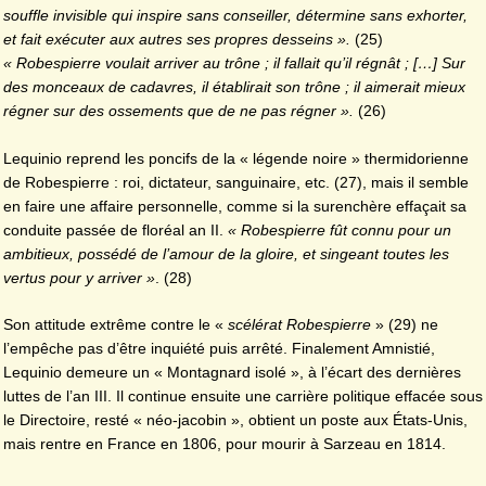
souffle invisible qui inspire sans conseiller, détermine sans exhorter,
et fait exécuter aux autres ses propres desseins ».
(25)
« Robespierre voulait arriver au trône ; il fallait qu’il régnât ; […] Sur
des monceaux de cadavres, il établirait son trône ; il aimerait mieux
régner sur des ossements que de ne pas régner ».
(26)
Lequinio reprend les poncifs de la « légende noire » thermidorienne
de Robespierre : roi, dictateur, sanguinaire, etc. (27), mais il semble
en faire une affaire personnelle, comme si la surenchère effaçait sa
conduite passée de floréal an II.
« Robespierre fût connu pour un
ambitieux, possédé de l’amour de la gloire, et singeant toutes les
vertus pour y arriver »
. (28)
Son attitude extrême contre le «
scélérat Robespierre
» (29) ne
l’empêche pas d’être inquiété puis arrêté. Finalement Amnistié,
Lequinio demeure un « Montagnard isolé », à l’écart des dernières
luttes de l’an III. Il continue ensuite une carrière politique effacée sous
le Directoire, resté « néo-jacobin », obtient un poste aux États-Unis,
mais rentre en France en 1806, pour mourir à Sarzeau en 1814.