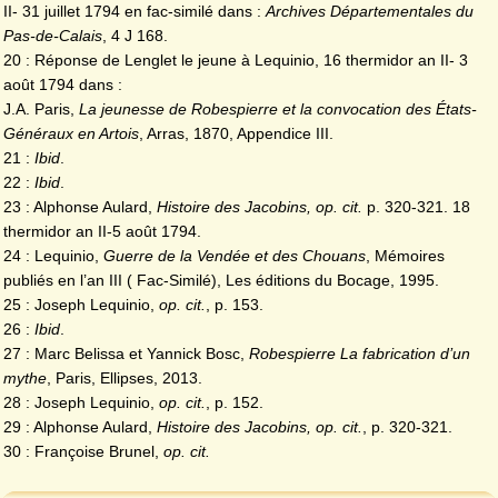
II- 31 juillet 1794 en fac-similé dans :
Archives Départementales du
Pas-de-Calais
, 4 J 168.
20 : Réponse de Lenglet le jeune à Lequinio, 16 thermidor an II- 3
août 1794 dans :
J.A. Paris,
La jeunesse de Robespierre et la convocation des États-
Généraux en Artois
, Arras, 1870, Appendice III.
21 :
Ibid
.
22 :
Ibid
.
23 : Alphonse Aulard,
Histoire des Jacobins, op. cit.
p. 320-321. 18
thermidor an II-5 août 1794.
24 : Lequinio,
Guerre de la Vendée et des Chouans
, Mémoires
publiés en l’an III ( Fac-Similé), Les éditions du Bocage, 1995.
25 : Joseph Lequinio,
op. cit.
, p. 153.
26 :
Ibid
.
27 : Marc Belissa et Yannick Bosc,
Robespierre La fabrication d’un
mythe
, Paris, Ellipses, 2013.
28 : Joseph Lequinio,
op. cit.
, p. 152.
29 : Alphonse Aulard,
Histoire des Jacobins, op. cit.
, p. 320-321.
30 : Françoise Brunel,
op. cit.