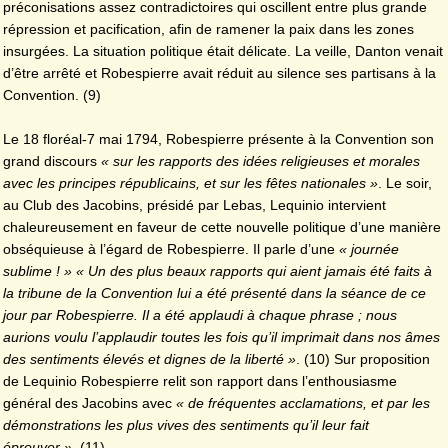
préconisations assez contradictoires qui oscillent entre plus grande
répression et pacification, afin de ramener la paix dans les zones
insurgées. La situation politique était délicate. La veille, Danton venait
d’être arrêté et Robespierre avait réduit au silence ses partisans à la
Convention. (9)
Le 18 floréal-7 mai 1794, Robespierre présente à la Convention son
grand discours
« sur les rapports des idées religieuses et morales
avec les principes républicains, et sur les fêtes nationales »
. Le soir,
au Club des Jacobins, présidé par Lebas, Lequinio intervient
chaleureusement en faveur de cette nouvelle politique d’une manière
obséquieuse à l’égard de Robespierre. Il parle d’une
« journée
sublime ! » « Un des plus beaux rapports qui aient jamais été faits à
la tribune de la Convention lui a été présenté dans la séance de ce
jour par Robespierre. Il a été applaudi à chaque phrase ; nous
aurions voulu l’applaudir toutes les fois qu’il imprimait dans nos âmes
des sentiments élevés et dignes de la liberté »
. (10) Sur proposition
de Lequinio Robespierre relit son rapport dans l’enthousiasme
général des Jacobins avec
« de fréquentes acclamations, et par les
démonstrations les plus vives des sentiments qu’il leur fait
éprouver ».
(11)