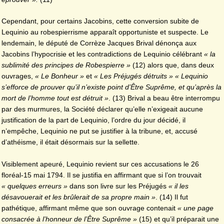
Cependant, pour certains Jacobins, cette conversion subite de
Lequinio au robespierrisme apparaît opportuniste et suspecte. Le
lendemain, le député de Corrèze Jacques Brival dénonça aux
Jacobins l’hypocrisie et les contradictions de Lequinio célébrant
« la
sublimité des principes de Robespierre »
(12) alors que, dans deux
ouvrages,
« Le Bonheur »
et
« Les Préjugés détruits »
« Lequinio
s’efforce de prouver qu’il n’existe point d’Être Suprême, et qu’après la
mort de l’homme tout est détruit »
. (13) Brival a beau être interrompu
par des murmures, la Société déclarer qu’elle n’exigeait aucune
justification de la part de Lequinio, l’ordre du jour décidé, il
n’empêche, Lequinio ne put se justifier à la tribune, et, accusé
d’athéisme, il était désormais sur la sellette.
Visiblement apeuré, Lequinio revient sur ces accusations le 26
floréal-15 mai 1794. Il se justifia en affirmant que si l’on trouvait
« quelques erreurs »
dans son livre sur les Préjugés
« il les
désavouerait et les brûlerait de sa propre main »
. (14) Il fut
pathétique, affirmant même que son ouvrage contenait
« une page
consacrée à l’honneur de l’Être Suprême »
(15) et qu’il préparait une