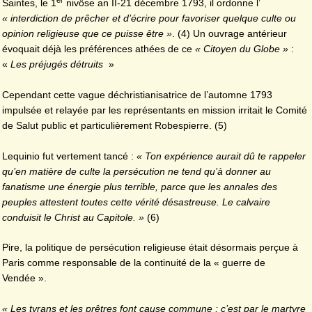
er
Saintes, le 1
nivôse an II-21 décembre 1793, il ordonne l’
« interdiction de prêcher et d’écrire pour favoriser quelque culte ou
opinion religieuse que ce puisse être »
. (4) Un ouvrage antérieur
évoquait déjà les préférences athées de ce
« Citoyen du Globe »
:
«
Les préjugés détruits
»
Cependant cette vague déchristianisatrice de l’automne 1793
impulsée et relayée par les représentants en mission irritait le Comité
de Salut public et particulièrement Robespierre. (5)
Lequinio fut vertement tancé :
« Ton expérience aurait dû te rappeler
qu’en matière de culte la persécution ne tend qu’à donner au
fanatisme une énergie plus terrible, parce que les annales des
peuples attestent toutes cette vérité désastreuse. Le calvaire
conduisit le Christ au Capitole. »
(6)
Pire, la politique de persécution religieuse était désormais perçue à
Paris comme responsable de la continuité de la « guerre de
Vendée ».
« Les tyrans et les prêtres font cause commune ; c’est par le martyre