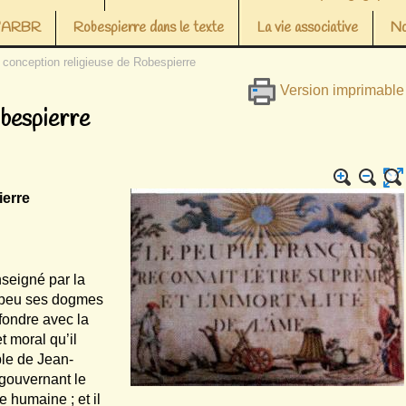
 l’ARBR
Robespierre dans le texte
La vie associative
No
 conception religieuse de Robespierre
Version imprimable
obespierre
ierre
nseigné par la
à peu ses dogmes
nfondre avec la
et moral qu’il
ple de Jean-
 gouvernant le
 humaine ; et il