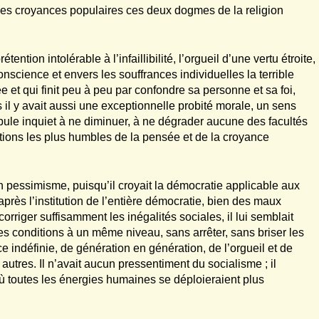
des croyances populaires ces deux dogmes de la religion
rétention intolérable à l’infaillibilité, l’orgueil d’une vertu étroite,
onscience et envers les souffrances individuelles la terrible
t qui finit peu à peu par confondre sa personne et sa foi,
is il y avait aussi une exceptionnelle probité morale, un sens
upule inquiet à ne diminuer, à ne dégrader aucune des facultés
tions les plus humbles de la pensée et de la croyance
n pessimisme, puisqu’il croyait la démocratie applicable aux
près l’institution de l’entière démocratie, bien des maux
orriger suffisamment les inégalités sociales, il lui semblait
les conditions à un même niveau, sans arrêter, sans briser les
e indéfinie, de génération en génération, de l’orgueil et de
autres. Il n’avait aucun pressentiment du socialisme ; il
où toutes les énergies humaines se déploieraient plus