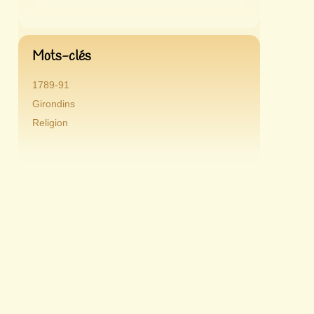
Mots-clés
1789-91
Girondins
Religion