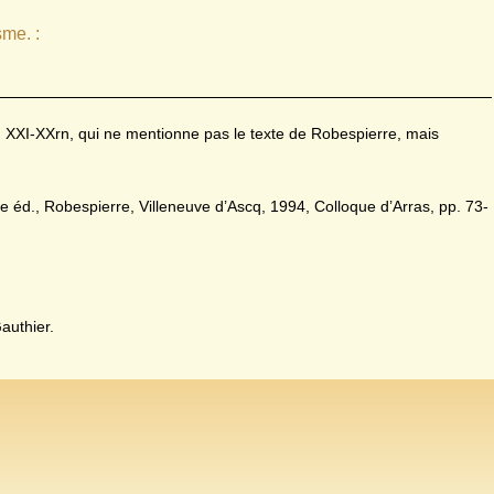
sme. :
ap. XXI-XXrn, qui ne mentionne pas le texte de Robespierre, mais
ne éd., Robespierre, Villeneuve d’Ascq, 1994, Colloque d’Arras, pp. 73-
.
authier.