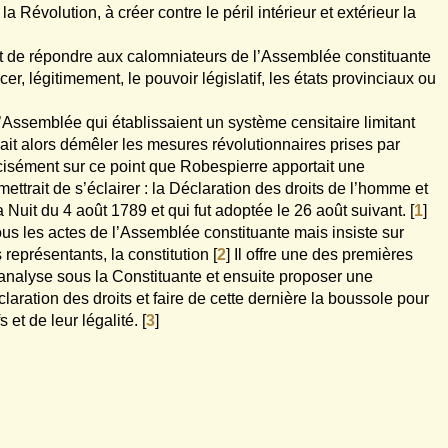
a Révolution, à créer contre le péril intérieur et extérieur la
ort de répondre aux calomniateurs de l’Assemblée constituante
er, légitimement, le pouvoir législatif, les états provinciaux ou
e l’Assemblée qui établissaient un système censitaire limitant
llait alors démêler les mesures révolutionnaires prises par
écisément sur ce point que Robespierre apportait une
mettrait de s’éclairer : la Déclaration des droits de l’homme et
la Nuit du 4 août 1789 et qui fut adoptée le 26 août suivant.
[
1
]
ous les actes de l’Assemblée constituante mais insiste sur
s représentants, la constitution
[
2
]
Il offre une des premières
analyse sous la Constituante et ensuite proposer une
laration des droits et faire de cette dernière la boussole pour
 et de leur légalité.
[
3
]