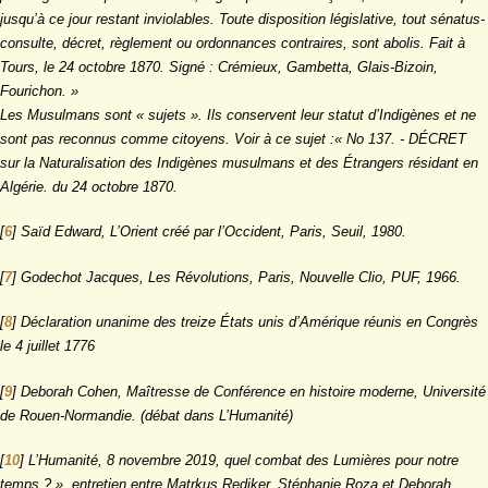
jusqu’à ce jour restant inviolables. Toute disposition législative, tout sénatus-
consulte, décret, règlement ou ordonnances contraires, sont abolis. Fait à
Tours, le 24 octobre 1870. Signé : Crémieux, Gambetta, Glais-Bizoin,
Fourichon. »
Les Musulmans sont « sujets ». Ils conservent leur statut d’Indigènes et ne
sont pas reconnus comme citoyens. Voir à ce sujet :« No 137. - DÉCRET
sur la Naturalisation des Indigènes musulmans et des Étrangers résidant en
Algérie. du 24 octobre 1870.
[
6
]
Saïd Edward, L’Orient créé par l’Occident, Paris, Seuil, 1980.
[
7
]
Godechot Jacques, Les Révolutions, Paris, Nouvelle Clio, PUF, 1966.
[
8
]
Déclaration unanime des treize États unis d’Amérique réunis en Congrès
le 4 juillet 1776
[
9
]
Deborah Cohen, Maîtresse de Conférence en histoire moderne, Université
de Rouen-Normandie. (débat dans L’Humanité)
[
10
]
L’Humanité, 8 novembre 2019, quel combat des Lumières pour notre
temps ? », entretien entre Matrkus Rediker, Stéphanie Roza et Deborah