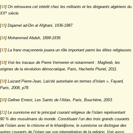
[
14
]
On retrouvera cet intérêt chez les militants et les dirigeants algériens du
e
XX
siècle.
[
15
]
Dajamel ad-Din al Afghani, 1936-1987.
[
16
]
Mohammed Abduh, 1899-1939.
[
17
]
La franc-maçonnerie jouera un rôle important parmi les élites religieuses.
[
18
]
Voir les travaux de Pierre Vermeren et notamment : Maghreb, les
origines de la révolution démocratique, Paris, Hachette Pluriel, 2011.
[
19
]
Luizard Pierre-Jean, Laïcité autoritaire en termes d’Islam », Fayard,
Paris, 2008, p78.
[
20
]
Gellner Ernest, Les Saints de l’Atlas, Paris, Bouchène, 2003.
[
21
]
Le sunnisme est le principal courant religieux de l’islam représentant
90 % des musulmans du monde. Constituant l’un des trois grands courants
de l’islam avec le chiisme et le kharidjisme, le sunnisme se distingue des
autres courants de l’islam par son interprétation de la religion. Voir aussi