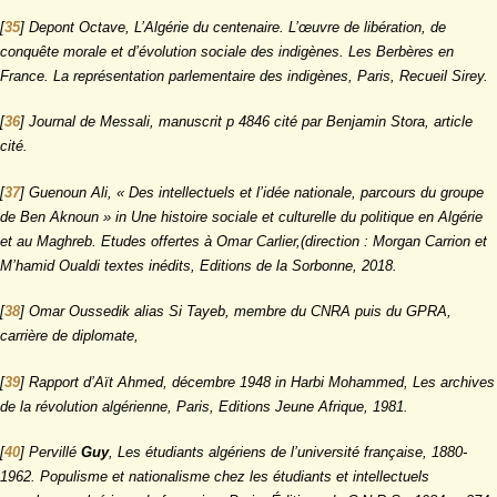
[
35
]
Depont Octave, L’Algérie du centenaire. L’œuvre de libération, de
conquête morale et d’évolution sociale des indigènes. Les Berbères en
France. La représentation parlementaire des indigènes, Paris, Recueil Sirey.
[
36
]
Journal de Messali, manuscrit p 4846 cité par Benjamin Stora, article
cité.
[
37
]
Guenoun Ali, « Des intellectuels et l’idée nationale, parcours du groupe
de Ben Aknoun » in
Une histoire sociale et culturelle du politique en Algérie
et au Maghreb. Etudes offertes à Omar Carlier
,(direction : Morgan Carrion et
M’hamid Oualdi textes inédits, Editions de la Sorbonne, 2018.
[
38
]
Omar Oussedik alias Si Tayeb, membre du CNRA puis du GPRA,
carrière de diplomate,
[
39
]
Rapport d’Aït Ahmed, décembre 1948 in Harbi Mohammed, Les archives
de la révolution algérienne, Paris, Editions Jeune Afrique, 1981.
[
40
]
Pervillé
Guy
, Les étudiants algériens de l’université française, 1880-
1962. Populisme et nationalisme chez les étudiants et intellectuels