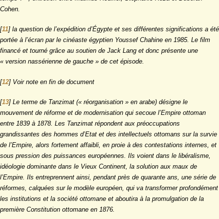
Cohen.
[
11
]
la question de l’expédition d’Égypte et ses différentes significations a été
portée à l’écran par le cinéaste égyptien Youssef Chahine en 1985. Le film
financé et tourné grâce au soutien de Jack Lang et donc présente une
« version nassérienne de gauche » de cet épisode.
[
12
]
Voir note en fin de document
[
13
]
Le terme de Tanzimat (« réorganisation » en arabe) désigne le
mouvement de réforme et de modernisation qui secoue l’Empire ottoman
entre 1839 à 1878. Les Tanzimat répondent aux préoccupations
grandissantes des hommes d’Etat et des intellectuels ottomans sur la survie
de l’Empire, alors fortement affaibli, en proie à des contestations internes, et
sous pression des puissances européennes. Ils voient dans le libéralisme,
idéologie dominante dans le Vieux Continent, la solution aux maux de
l’Empire. Ils entreprennent ainsi, pendant près de quarante ans, une série de
réformes, calquées sur le modèle européen, qui va transformer profondément
les institutions et la société ottomane et aboutira à la promulgation de la
première Constitution ottomane en 1876.