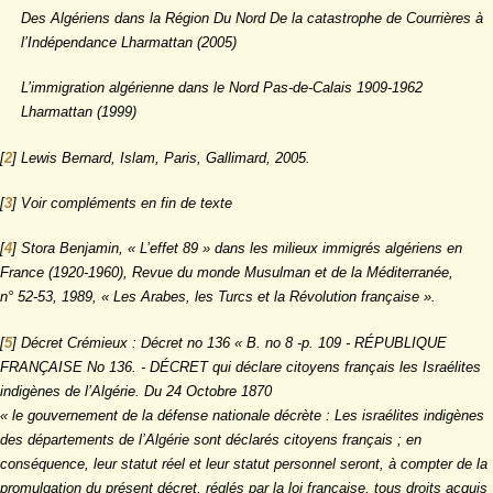
Des Algériens dans la Région Du Nord De la catastrophe de Courrières à
l’Indépendance Lharmattan (2005)
L’immigration algérienne dans le Nord Pas-de-Calais 1909-1962
Lharmattan (1999)
[
2
]
Lewis Bernard, Islam, Paris, Gallimard, 2005.
[
3
]
Voir compléments en fin de texte
[
4
]
Stora Benjamin, « L’effet 89 » dans les milieux immigrés algériens en
France (1920-1960), Revue du monde Musulman et de la Méditerranée,
n° 52-53, 1989, « Les Arabes, les Turcs et la Révolution française ».
[
5
]
Décret Crémieux : Décret no 136 « B. no 8 -p. 109 - RÉPUBLIQUE
FRANÇAISE No 136. - DÉCRET qui déclare citoyens français les Israélites
indigènes de l’Algérie. Du 24 Octobre 1870
« le gouvernement de la défense nationale décrète : Les israélites indigènes
des départements de l’Algérie sont déclarés citoyens français ; en
conséquence, leur statut réel et leur statut personnel seront, à compter de la
promulgation du présent décret, réglés par la loi française, tous droits acquis