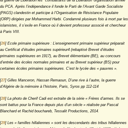
la guerre de Libération les "combattants de la Libération’ organisation armée
du PCA. Après l’indépendance il fonde le Parti de l’Avant Garde Socialiste
(PAGS) clandestin et participe à l’Organisation de Résistance Populaire
(ORP) dirigées par Mohammed Harbi. Condamné plusieurs fois à mort par les
islamistes, il s’exile en France où il devient professeur associé et chercheur
à Paris VIII.
[
26
]
Ecole primaire supérieure : L’enseignement primaire supérieur préparait
au Certificat d’études primaires supérieur4 (rebaptisé Brevet d’études
primaires supérieures en 1917), au Brevet élémentaire (BE), au concours
d’entrée des écoles normales primaires et au Brevet supérieur (BS) pour
certaines écoles primaires supérieures. C’est le lycée des « pauvres ».
[
27
]
Gilles Manceron, Hassan Remaoun, D’une rive à l’autre, la guerre
d’Algérie de la mémoire à l’histoire, Paris, Syros pp 112-114
[
28
]
La photo de Cherif Cadi est extraite de la série « Frères d’armes. Ils se
sont battus pour la France depuis plus d’un siècle » réalisée par Pascal
Blanchard et Rachid bouchareb, Tessalit Productions, 2014.
[
29
]
Les « familles hillaliennes » sont les descendants des tribus hillaliennes
e
e