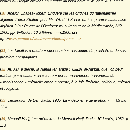
issues du Hedjaz arrivées en Afrique du Nord entre le X
et le XIII
siècle.
[
30
]
Ageron Charles-Robert. Enquête sur les origines du nationalisme
algérien. L’émir Khaled, petit-fils d’Abd El-Kader, fut-il le premier nationaliste
algérien ? In : Revue de l’Occident musulman et de la Méditerranée, N°2,
1966. pp. 9-49.doi : 10.3406/remmm.1966.929
ttp ://
www.persee.fr/web/revues/home/presc...
[
31
]
Les familles « chorfa » sont censées descendre du prophète et de ses
premiers compagnons.
[
32
]
Au XIX e siècle, la Nahda (en arabe : النهضة, al-Nahḍa) que l’on peut
traduire par « essor » ou « force » est un mouvement transversal de
« renaissance » culturelle arabe moderne, à la fois littéraire, politique, culturel
et religieux.
[
33
]
Déclaration de Ben Badis, 1936. La « deuxième génération » : « 89 par
17 »
[
34
]
Messali Hadj, Les mémoires de Messali Hadj, Paris, JC Lattés, 1982, p
113.