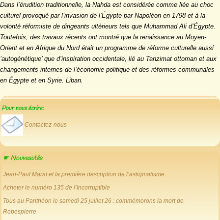
Dans l’érudition traditionnelle, la Nahda est considérée comme liée au choc
culturel provoqué par l’invasion de l’Égypte par Napoléon en 1798 et à la
volonté réformiste de dirigeants ultérieurs tels que Muhammad Ali d’Égypte.
Toutefois, des travaux récents ont montré que la renaissance au Moyen-
Orient et en Afrique du Nord était un programme de réforme culturelle aussi
’autogénétique’ que d’inspiration occidentale, lié au Tanzimat ottoman et aux
changements internes de l’économie politique et des réformes communales
en Égypte et en Syrie. Liban.
Pour nous écrire:
Contactez-nous
☛ Nouveautés
Jean-Paul Marat et la première description de l’astigmatisme
Acheter le numéro 135 de l’Incorruptible
Tous au Panthéon le samedi 25 juillet 26 : commémorons la mort de
Robespierre