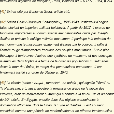
musulmans algériens de française, Paris, Éditions du C.N.R.S., 1984, p 274.
[
41
]
Extrait cité par Benjamin Stora, article cité.
[
42
]
Sultan Galiev (Mirsayet Soltangaliev), 1995-1940, instituteur d’origine
tatar, devient un important militant bolchevik. A partir de 1917, il exerce de
fonctions importantes au commissariat aux nationalités dirigé par Joseph
Staline et préside le collège militaire musulman. Il participe à la création du
parti communiste musulman rapidement dissous par le pouvoir. Il rallie à
l’armée rouge d’importantes fractions des peuples musulmans. Sur le plan
théorique, il tente avec d’autres une synthèse du marxisme et des concepts
islamiques dans l’optique à terme de laïciser les populations musulmanes.
Avec la mort de Lénine, le temps des persécutions commence. Il est
finalement fusillé sur ordre de Staline en 1940.
[
43
]
La Nahda (arabe : النهضة , romanisé : an-nahḍa , qui signifie ’l’éveil’ ou
’la Renaissance ’), aussi appelée la renaissance arabe ou le siècle des
e
lumières, était un mouvement culturel qui a débuté à la fin du 19
et au début
e
du 20
siècle. En Égypte, ensuite dans des régions arabophones à
domination ottomane, dont le Liban, la Syrie et d’autres. Il est souvent
considéré comme une période de modernisation et de réforme intellectuelles.