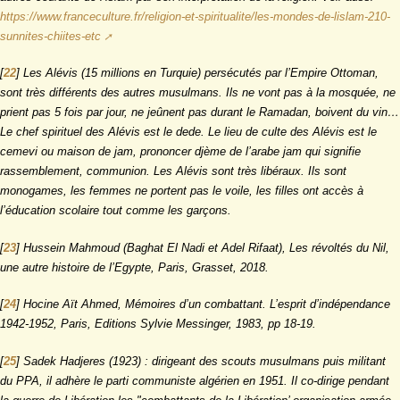
https://www.franceculture.fr/religion-et-spiritualite/les-mondes-de-lislam-210-
sunnites-chiites-etc
[
22
]
Les Alévis (15 millions en Turquie) persécutés par l’Empire Ottoman,
sont très différents des autres musulmans. Ils ne vont pas à la mosquée, ne
prient pas 5 fois par jour, ne jeûnent pas durant le Ramadan, boivent du vin…
Le chef spirituel des Alévis est le dede. Le lieu de culte des Alévis est le
cemevi ou maison de jam, prononcer djème de l’arabe jam qui signifie
rassemblement, communion. Les Alévis sont très libéraux. Ils sont
monogames, les femmes ne portent pas le voile, les filles ont accès à
l’éducation scolaire tout comme les garçons.
[
23
]
Hussein Mahmoud (Baghat El Nadi et Adel Rifaat),
Les révoltés du Nil,
une autre histoire de l’Egypte
, Paris, Grasset, 2018.
[
24
]
Hocine Aït Ahmed, Mémoires d’un combattant. L’esprit d’indépendance
1942-1952, Paris, Editions Sylvie Messinger, 1983, pp 18-19.
[
25
]
Sadek Hadjeres (1923) : dirigeant des scouts musulmans puis militant
du PPA, il adhère le parti communiste algérien en 1951. Il co-dirige pendant