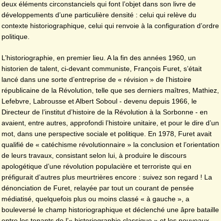
deux éléments circonstanciels qui font l’objet dans son livre de
développements d’une particulière densité : celui qui relève du
contexte historiographique, celui qui renvoie à la configuration d’ordre
politique.
L’historiographie, en premier lieu. A la fin des années 1960, un
historien de talent, ci-devant communiste, François Furet, s’était
lancé dans une sorte d’entreprise de « révision » de l’histoire
républicaine de la Révolution, telle que ses derniers maîtres, Mathiez,
Lefebvre, Labrousse et Albert Soboul - devenu depuis 1966, le
Directeur de l’institut d’histoire de la Révolution à la Sorbonne - en
avaient, entre autres, approfondi l’histoire unitaire, et pour le dire d’un
mot, dans une perspective sociale et politique. En 1978, Furet avait
qualifié de « catéchisme révolutionnaire » la conclusion et l’orientation
de leurs travaux, consistant selon lui, à produire le discours
apologétique d’une révolution populacière et terroriste qui en
préfigurait d’autres plus meurtrières encore : suivez son regard ! La
dénonciation de Furet, relayée par tout un courant de pensée
médiatisé, quelquefois plus ou moins classé « à gauche », a
bouleversé le champ historiographique et déclenché une âpre bataille
entre les tenants de l’« historiographie classique » et les nouveaux