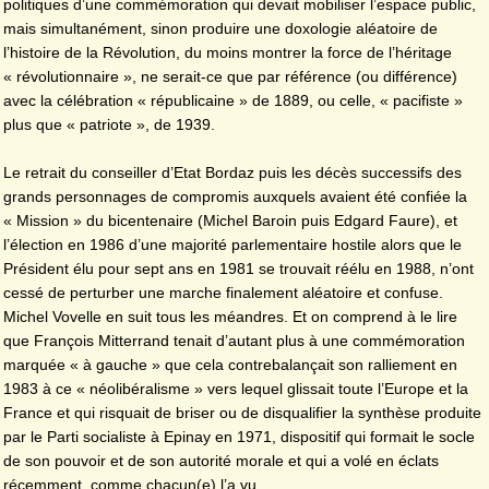
politiques d’une commémoration qui devait mobiliser l’espace public,
mais simultanément, sinon produire une doxologie aléatoire de
l’histoire de la Révolution, du moins montrer la force de l’héritage
« révolutionnaire », ne serait-ce que par référence (ou différence)
avec la célébration « républicaine » de 1889, ou celle, « pacifiste »
plus que « patriote », de 1939.
Le retrait du conseiller d’Etat Bordaz puis les décès successifs des
grands personnages de compromis auxquels avaient été confiée la
« Mission » du bicentenaire (Michel Baroin puis Edgard Faure), et
l’élection en 1986 d’une majorité parlementaire hostile alors que le
Président élu pour sept ans en 1981 se trouvait réélu en 1988, n’ont
cessé de perturber une marche finalement aléatoire et confuse.
Michel Vovelle en suit tous les méandres. Et on comprend à le lire
que François Mitterrand tenait d’autant plus à une commémoration
marquée « à gauche » que cela contrebalançait son ralliement en
1983 à ce « néolibéralisme » vers lequel glissait toute l’Europe et la
France et qui risquait de briser ou de disqualifier la synthèse produite
par le Parti socialiste à Epinay en 1971, dispositif qui formait le socle
de son pouvoir et de son autorité morale et qui a volé en éclats
récemment, comme chacun(e) l’a vu.