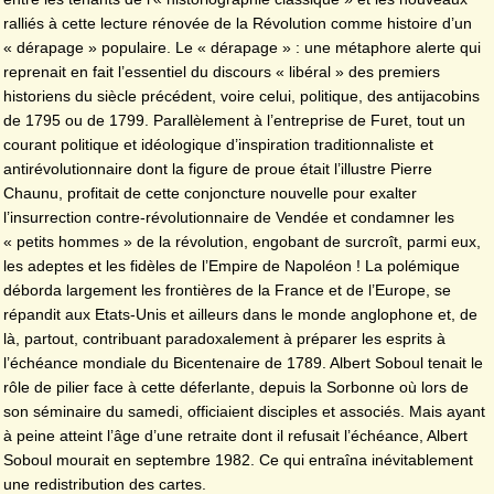
ralliés à cette lecture rénovée de la Révolution comme histoire d’un
« dérapage » populaire. Le « dérapage » : une métaphore alerte qui
reprenait en fait l’essentiel du discours « libéral » des premiers
historiens du siècle précédent, voire celui, politique, des antijacobins
de 1795 ou de 1799. Parallèlement à l’entreprise de Furet, tout un
courant politique et idéologique d’inspiration traditionnaliste et
antirévolutionnaire dont la figure de proue était l’illustre Pierre
Chaunu, profitait de cette conjoncture nouvelle pour exalter
l’insurrection contre-révolutionnaire de Vendée et condamner les
« petits hommes » de la révolution, engobant de surcroît, parmi eux,
les adeptes et les fidèles de l’Empire de Napoléon ! La polémique
déborda largement les frontières de la France et de l’Europe, se
répandit aux Etats-Unis et ailleurs dans le monde anglophone et, de
là, partout, contribuant paradoxalement à préparer les esprits à
l’échéance mondiale du Bicentenaire de 1789. Albert Soboul tenait le
rôle de pilier face à cette déferlante, depuis la Sorbonne où lors de
son séminaire du samedi, officiaient disciples et associés. Mais ayant
à peine atteint l’âge d’une retraite dont il refusait l’échéance, Albert
Soboul mourait en septembre 1982. Ce qui entraîna inévitablement
une redistribution des cartes.