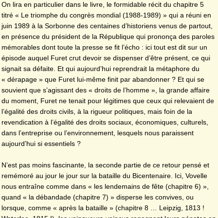
On lira en particulier dans le livre, le formidable récit du chapitre 5
titré « Le triomphe du congrès mondial (1988-1989) » qui a réuni en
juin 1989 à la Sorbonne des centaines d’historiens venus de partout,
en présence du président de la République qui prononça des paroles
mémorables dont toute la presse se fit l’écho : ici tout est dit sur un
épisode auquel Furet crut devoir se dispenser d’être présent, ce qui
signait sa défaite. Et qui aujourd’hui reprendrait la métaphore du
« dérapage » que Furet lui-même finit par abandonner ? Et qui se
souvient que s’agissant des « droits de l’homme », la grande affaire
du moment, Furet ne tenait pour légitimes que ceux qui relevaient de
l’égalité des droits civils, à la rigueur politiques, mais foin de la
revendication à l’égalité des droits sociaux, économiques, culturels,
dans l’entreprise ou l’environnement, lesquels nous paraissent
aujourd’hui si essentiels ?
N’est pas moins fascinante, la seconde partie de ce retour pensé et
remémoré au jour le jour sur la bataille du Bicentenaire. Ici, Vovelle
nous entraîne comme dans « les lendemains de fête (chapitre 6) »,
quand « la débandade (chapitre 7) » disperse les convives, ou
lorsque, comme « après la bataille » (chapitre 8 … Leipzig, 1813 !