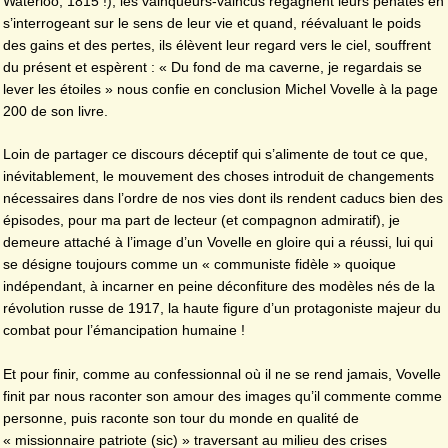
Waterloo, 1815 !), les vainqueurs-vaincus regagnent leurs pénates en
s’interrogeant sur le sens de leur vie et quand, réévaluant le poids
des gains et des pertes, ils élèvent leur regard vers le ciel, souffrent
du présent et espèrent : « Du fond de ma caverne, je regardais se
lever les étoiles » nous confie en conclusion Michel Vovelle à la page
200 de son livre.
Loin de partager ce discours déceptif qui s’alimente de tout ce que,
inévitablement, le mouvement des choses introduit de changements
nécessaires dans l’ordre de nos vies dont ils rendent caducs bien des
épisodes, pour ma part de lecteur (et compagnon admiratif), je
demeure attaché à l’image d’un Vovelle en gloire qui a réussi, lui qui
se désigne toujours comme un « communiste fidèle » quoique
indépendant, à incarner en peine déconfiture des modèles nés de la
révolution russe de 1917, la haute figure d’un protagoniste majeur du
combat pour l’émancipation humaine !
Et pour finir, comme au confessionnal où il ne se rend jamais, Vovelle
finit par nous raconter son amour des images qu’il commente comme
personne, puis raconte son tour du monde en qualité de
« missionnaire patriote (sic) » traversant au milieu des crises