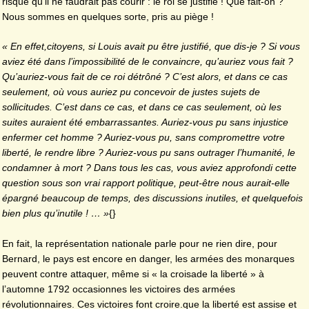
risque qu’il ne faudrait pas courir : le roi se justifie ! Que fait-on ?
Nous sommes en quelques sorte, pris au piège !
« En effet,citoyens, si Louis avait pu être justifié, que dis-je ? Si vous
aviez été dans l’impossibilité de le convaincre, qu’auriez vous fait ?
Qu’auriez-vous fait de ce roi détrôné ? C’est alors, et dans ce cas
seulement, où vous auriez pu concevoir de justes sujets de
sollicitudes. C’est dans ce cas, et dans ce cas seulement, où les
suites auraient été embarrassantes. Auriez-vous pu sans injustice
enfermer cet homme ? Auriez-vous pu, sans compromettre votre
liberté, le rendre libre ? Auriez-vous pu sans outrager l’humanité, le
condamner à mort ? Dans tous les cas, vous aviez approfondi cette
question sous son vrai rapport politique, peut-être nous aurait-elle
épargné beaucoup de temps, des discussions inutiles, et quelquefois
bien plus qu’inutile ! … »
{}
En fait, la représentation nationale parle pour ne rien dire, pour
Bernard, le pays est encore en danger, les armées des monarques
peuvent contre attaquer, même si « la croisade la liberté » à
l’automne 1792 occasionnes les victoires des armées
révolutionnaires. Ces victoires font croire.que la liberté est assise et