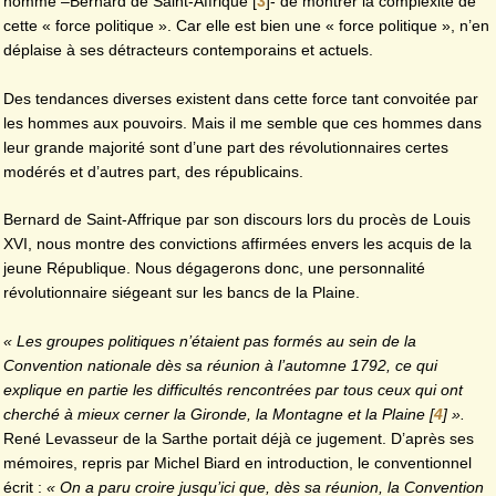
homme –Bernard de Saint-Affrique
[
3
]
- de montrer la complexité de
cette « force politique ». Car elle est bien une « force politique », n’en
déplaise à ses détracteurs contemporains et actuels.
Des tendances diverses existent dans cette force tant convoitée par
les hommes aux pouvoirs. Mais il me semble que ces hommes dans
leur grande majorité sont d’une part des révolutionnaires certes
modérés et d’autres part, des républicains.
Bernard de Saint-Affrique par son discours lors du procès de Louis
XVI, nous montre des convictions affirmées envers les acquis de la
jeune République. Nous dégagerons donc, une personnalité
révolutionnaire siégeant sur les bancs de la Plaine.
« Les groupes politiques n’étaient pas formés au sein de la
Convention nationale dès sa réunion à l’automne 1792, ce qui
explique en partie les difficultés rencontrées par tous ceux qui ont
cherché à mieux cerner la Gironde, la Montagne et la Plaine
[
4
]
».
René Levasseur de la Sarthe portait déjà ce jugement. D’après ses
mémoires, repris par Michel Biard en introduction, le conventionnel
écrit :
« On a paru croire jusqu’ici que, dès sa réunion, la Convention