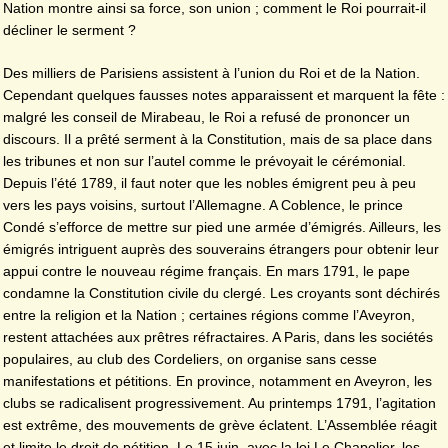
Nation montre ainsi sa force, son union ; comment le Roi pourrait-il
décliner le serment ?
Des milliers de Parisiens assistent à l’union du Roi et de la Nation.
Cependant quelques fausses notes apparaissent et marquent la fête :
malgré les conseil de Mirabeau, le Roi a refusé de prononcer un
discours. Il a prêté serment à la Constitution, mais de sa place dans
les tribunes et non sur l’autel comme le prévoyait le cérémonial.
Depuis l’été 1789, il faut noter que les nobles émigrent peu à peu
vers les pays voisins, surtout l’Allemagne. A Coblence, le prince
Condé s’efforce de mettre sur pied une armée d’émigrés. Ailleurs, les
émigrés intriguent auprès des souverains étrangers pour obtenir leur
appui contre le nouveau régime français. En mars 1791, le pape
condamne la Constitution civile du clergé. Les croyants sont déchirés
entre la religion et la Nation ; certaines régions comme l’Aveyron,
restent attachées aux prêtres réfractaires. A Paris, dans les sociétés
populaires, au club des Cordeliers, on organise sans cesse
manifestations et pétitions. En province, notamment en Aveyron, les
clubs se radicalisent progressivement. Au printemps 1791, l’agitation
est extrême, des mouvements de grève éclatent. L’Assemblée réagit
et limite le droit de pétition. Le 15 juin, avec la loi Le Chapelier, les