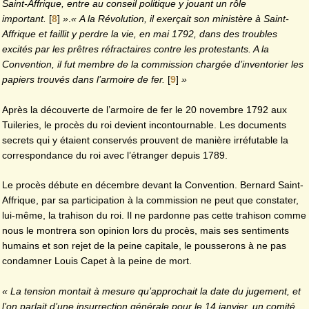
Saint-Affrique, entre au conseil politique y jouant un rôle
important.
[
8
]
»
.
« A la Révolution, il exerçait son ministère à Saint-
Affrique et faillit y perdre la vie, en mai 1792, dans des troubles
excités par les prêtres réfractaires contre les protestants. A la
Convention, il fut membre de la commission chargée d’inventorier les
papiers trouvés dans l’armoire de fer.
[
9
]
»
Après la découverte de l’armoire de fer le 20 novembre 1792 aux
Tuileries, le procès du roi devient incontournable. Les documents
secrets qui y étaient conservés prouvent de manière irréfutable la
correspondance du roi avec l’étranger depuis 1789.
Le procès débute en décembre devant la Convention. Bernard Saint-
Affrique, par sa participation à la commission ne peut que constater,
lui-même, la trahison du roi. Il ne pardonne pas cette trahison comme
nous le montrera son opinion lors du procès, mais ses sentiments
humains et son rejet de la peine capitale, le pousserons à ne pas
condamner Louis Capet à la peine de mort.
« La tension montait à mesure qu’approchait la date du jugement, et
l’on parlait d’une insurrection générale pour le 14 janvier, un comité