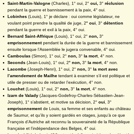
Saint-Martin-Valogne
(Charles), 1° oui, 2°
oui,
3°
réclusion
pendant la guerre et bannissement à la paix, 4° oui.
Lobinhes
(Louis), 1° je déclare : oui comme législateur, ne
voulant point prendre la qualité de juge, 2
° oui
, 3°
détention
pendant la guerre et exil à la paix, 4° oui.
Bernard Saint-Affrique
(Louis), 1° oui, 2°
non,
3°
emprisonnement
pendant la durée de la guerre et bannissement
ensuite lorsque l’Assemblée le jugera convenable, 4° oui.
Camboulas
(Simon), 1° oui, 2°
non,
3°
la mort
, 4° non.
Seconds
(Jean-Louis), 1° oui, 2
° non,
3°
la mort
, 4° non.
Lacombe
(Joseph-Henri), 1° oui, 2°
non,
3°
la mort avec
l’amendement de Mailhe
tendant à examiner s’il est politique et
utile de presser ou de retarder l’exécution, 4° non.
Louchet
(Louis), 1° oui, 2°
non,
3°
la mort
, 4° non.
Izarn de Valady
(Jacques-Godefroy-Charles-Sébastien-Jean-
Joseph), 1° s’abstient, et motive sa décision, 2°
oui
, 3°
emprisonnement
de Louis, sa femme et ses enfants au château
de Saumur, et qu’ils y soient gardés en otages, jusqu’à ce que
François d’Autriche ait reconnu la souveraineté de la République
française et l’indépendance des Belges, 4° oui.