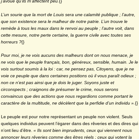
j’avoue qu’ils m’affectent peu.
{}
L’un sourie que la mort de Louis sera une calamité publique ; l’autre,
que son existence sera le malheur de notre patrie. L’un trouve le
remède à tous les maux dans le renvoi au peuple ; l’autre voit, dans
cette mesure, notre perte certaine, la guerre civile avec toutes ses
horreurs ?
{}
Pour moi, je ne vois aucuns des malheurs dont on nous menace, je
ne vois que le peuple français, bon, généreux, sensible, humain. Je le
vois surtout soumis à la loi : car, ne pensez pas, Citoyens, que je ne
voie ce peuple que dans certaines positions où il vous paraît odieux ;
non ce n’est pas ainsi que je dois le juger. Soyons juste et
circonspects ; craignons de présumer le crime, nous serons
convaincus que des actions que nous regardions comme portant le
caractère de la multitude, ne décèlent que la perfidie d’un individu ».
{}
Le peuple est pour notre représentant un peuple non violent. Seuls
quelques individus peuvent l’égarer dans des rêveries et des dires qui
n’ont lieu d’être.
« Ils sont bien imprudents, ceux qui viennent nous
annoncer leurs rêveries comme des êtres réels ; ceux qui votent la