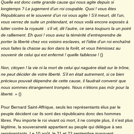
Quelle est donc cette grande cause qui nous agite depuis si
longtemps ? Le jugement d’un roi coupable. Quoi ! vous êtes
Républicains et le souvenir d’un roi vous agite ! S’il meurt, dit l’un,
vous verrez de suite un prétendant, et nous voilà encore exposés à
lutter contre la royauté : s’il vit, dit l’autre, ce sera toujours la un point
de ralliement. Eh quoi ! vous avez la témérité d’entreprendre de
porter la liberté chez vos voisins esclaves, et l’idée d’un roi enchaîné
vous faites la chasse au lion dans la forêt, et vous frémissez au
souvenir de celui qui est enfermé ! quelle faiblesse !
{}
Non, citoyen ! la vie ni la mort de celui qui naguère était sur le trône,
ne peut décider de votre liberté. S’il en était autrement, si ce bien
précieux pouvait dépendre de cette cause, il faudrait convenir que
nous sommes étrangement trompés. Nous n’étions pas mûr pour la
liberté. »
{}
Pour Bernard Saint-Affrique, seuls les représentants élus par le
peuple décident car ils sont des républicains donc des hommes
libres. Peu importe le roi vivant où mort, il ne compte plus, il n’est plus
légitime, la souveraineté appartient au peuple qui délègue à ses
représentants. Le 10 août, le 21 et 22 septembre marquent