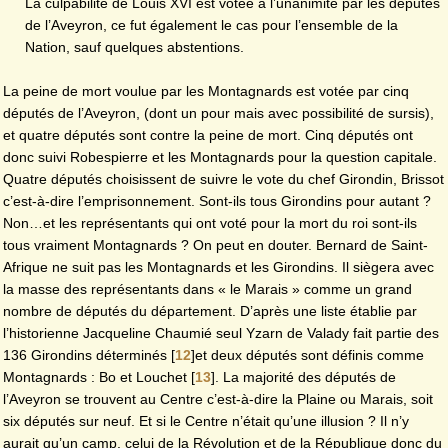
La culpabilité de Louis XVI est votée à l’unanimité par les députés
de l’Aveyron, ce fut également le cas pour l’ensemble de la
Nation, sauf quelques abstentions.
La peine de mort voulue par les Montagnards est votée par cinq
députés de l’Aveyron, (dont un pour mais avec possibilité de sursis),
et quatre députés sont contre la peine de mort. Cinq députés ont
donc suivi Robespierre et les Montagnards pour la question capitale.
Quatre députés choisissent de suivre le vote du chef Girondin, Brissot
c’est-à-dire l’emprisonnement. Sont-ils tous Girondins pour autant ?
Non…et les représentants qui ont voté pour la mort du roi sont-ils
tous vraiment Montagnards ? On peut en douter. Bernard de Saint-
Afrique ne suit pas les Montagnards et les Girondins. Il siègera avec
la masse des représentants dans « le Marais » comme un grand
nombre de députés du département. D’après une liste établie par
l’historienne Jacqueline Chaumié seul Yzarn de Valady fait partie des
136 Girondins déterminés
[
12
]
et deux députés sont définis comme
Montagnards : Bo et Louchet
[
13
]
. La majorité des députés de
l’Aveyron se trouvent au Centre c’est-à-dire la Plaine ou Marais, soit
six députés sur neuf. Et si le Centre n’était qu’une illusion ? Il n’y
aurait qu’un camp, celui de la Révolution et de la République donc du