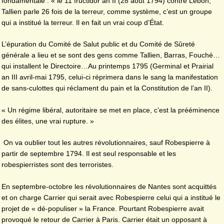
fondamentale : « le 11 fructidor an II (28 août 1794) contre Lebon,
Tallien parle 26 fois de la terreur, comme système, c’est un groupe
qui a institué la terreur. Il en fait un vrai coup d’État.
L’épuration du Comité de Salut public et du Comité de Sûreté
générale a lieu et se sont des gens comme Tallien, Barras, Fouché…
qui installent le Directoire…Au printemps 1795 (Germinal et Prairial
an III avril-mai 1795, celui-ci réprimera dans le sang la manifestation
de sans-culottes qui réclament du pain et la Constitution de l’an II).
« Un régime libéral, autoritaire se met en place, c’est la prééminence
des élites, une vrai rupture. »
On va oublier tout les autres révolutionnaires, sauf Robespierre à
partir de septembre 1794. Il est seul responsable et les
robespierristes sont des terroristes.
En septembre-octobre les révolutionnaires de Nantes sont acquittés
et on charge Carrier qui serait avec Robespierre celui qui a institué le
projet de « dé-populiser » la France. Pourtant Robespierre avait
provoqué le retour de Carrier à Paris. Carrier était un opposant à