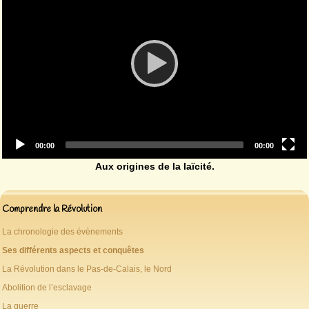
Current
Total
00:00
00:00
time
duration
Aux origines de la laïcité.
Comprendre la Révolution
La chronologie des évènements
Ses différents aspects et conquêtes
La Révolution dans le Pas-de-Calais, le Nord
Abolition de l’esclavage
La guerre