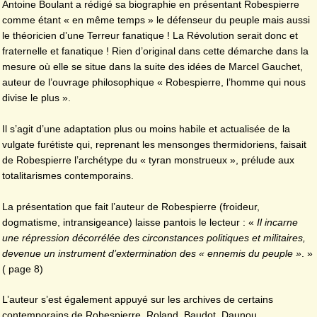
Antoine Boulant a rédigé sa biographie en présentant Robespierre
comme étant « en même temps » le défenseur du peuple mais aussi
le théoricien d’une Terreur fanatique ! La Révolution serait donc et
fraternelle et fanatique ! Rien d’original dans cette démarche dans la
mesure où elle se situe dans la suite des idées de Marcel Gauchet,
auteur de l’ouvrage philosophique « Robespierre, l’homme qui nous
divise le plus ».
Il s’agit d’une adaptation plus ou moins habile et actualisée de la
vulgate furétiste qui, reprenant les mensonges thermidoriens, faisait
de Robespierre l’archétype du « tyran monstrueux », prélude aux
totalitarismes contemporains.
La présentation que fait l’auteur de Robespierre (froideur,
dogmatisme, intransigeance) laisse pantois le lecteur : «
Il incarne
une répression décorrélée des circonstances politiques et militaires,
devenue un instrument d’extermination des « ennemis du peuple »
. »
( page 8)
L’auteur s’est également appuyé sur les archives de certains
contemporains de Robespierre, Roland, Baudot, Daunou,