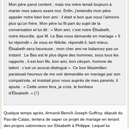
Mon père parut content ; mais ma mère tenait toujours à
marier mes sœurs avant moi. Enfin, j’entendis mon père
appeler notre bien bon ami : il était si bon que nous l’aimions
plus qu’un frère. Mon père lui fit part du sujet de la
conversation et lui dit : « Mon ami, c’est notre Élisabeth,
notre étourdie, que M. Le Bas nous demande en mariage » Il
lui répondit « Je vous en félicite, répondit-il, tant mieux.
Élisabeth sera heureuse ; mon cher ami ne balancez pas un
instant : Le Bas est le plus digne des hommes, sous tous les
rapports ; il est bon fils, bon ami, bon citoyen, homme de
talent ; c’est un avocat distingué ». Ce bon Maximilien
paraissait heureux de me voir demandée en mariage par son
compatriote, et insistait pour nous auprès de mes parents, il
ajouta : « Cette union fera, je crois, le bonheur
d’Élisabeth. »
[
7
]
Quelque temps après, Armand-Benoît-Joseph Guffroy, député du
Pas-de-Calais, tentera de saper ce projet de mariage en tenant
des propos calomnieux sur Elisabeth à Philippe. Lequel lui