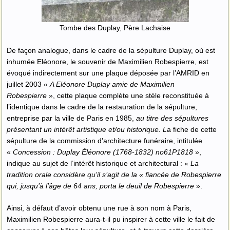
Tombe des Duplay, Père Lachaise
De façon analogue, dans le cadre de la sépulture Duplay, où est
inhumée Eléonore, le souvenir de Maximilien Robespierre, est
évoqué indirectement sur une plaque déposée par l’AMRID en
juillet 2003 «
A Eléonore Duplay amie de Maximilien
Robespierre
», cette plaque complète une stèle reconstituée à
l’identique dans le cadre de la restauration de la sépulture,
entreprise par la ville de Paris en 1985,
au titre des sépultures
présentant un intérêt artistique et/ou historique. L
a fiche de cette
sépulture de la commission d’architecture funéraire, intitulée
«
Concession : Duplay Éléonore (1768-1832) n
o
61P1818
»,
indique au sujet de l’intérêt historique et architectural : «
La
tradition orale considère qu’il s’agit de la « fiancée de Robespierre
qui, jusqu’à l’âge de 64 ans, porta le deuil de Robespierre
».
Ainsi, à défaut d’avoir obtenu une rue à son nom à Paris,
Maximilien Robespierre aura-t-il pu inspirer à cette ville le fait de