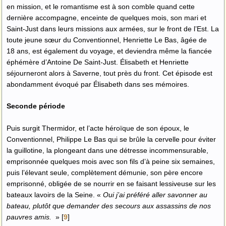
en mission, et le romantisme est à son comble quand cette
dernière accompagne, enceinte de quelques mois, son mari et
Saint-Just dans leurs missions aux armées, sur le front de l’Est. La
toute jeune sœur du Conventionnel, Henriette Le Bas, âgée de
18 ans, est également du voyage, et deviendra même la fiancée
éphémère d’Antoine De Saint-Just. Élisabeth et Henriette
séjourneront alors à Saverne, tout près du front. Cet épisode est
abondamment évoqué par Élisabeth dans ses mémoires.
Seconde période
Puis surgit Thermidor, et l’acte héroïque de son époux, le
Conventionnel, Philippe Le Bas qui se brûle la cervelle pour éviter
la guillotine, la plongeant dans une détresse incommensurable,
emprisonnée quelques mois avec son fils d’à peine six semaines,
puis l’élevant seule, complètement démunie, son père encore
emprisonné, obligée de se nourrir en se faisant lessiveuse sur les
bateaux lavoirs de la Seine. «
Oui j’ai préféré aller savonner au
bateau, plutôt que demander des secours aux assassins de nos
pauvres amis.
»
[
9
]