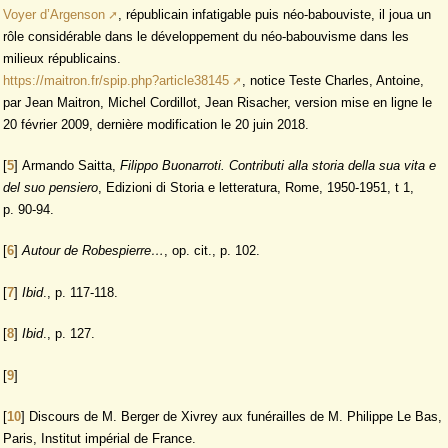
Voyer d’Argenson
, républicain infatigable puis néo-babouviste, il joua un
rôle considérable dans le développement du néo-babouvisme dans les
milieux républicains.
https://maitron.fr/spip.php?article38145
, notice Teste Charles, Antoine,
par Jean Maitron, Michel Cordillot, Jean Risacher, version mise en ligne le
20 février 2009, dernière modification le 20 juin 2018.
[
5
]
Armando Saitta,
Filippo Buonarroti.
Contributi alla storia della sua vita e
del suo pensiero
, Edizioni di Storia e letteratura, Rome, 1950-1951, t 1,
p. 90-94.
[
6
]
Autour de Robespierre…
, op. cit., p. 102.
[
7
]
Ibid
., p. 117-118.
[
8
]
Ibid
., p. 127.
[
9
]
[
10
]
Discours de M. Berger de Xivrey aux funérailles de M. Philippe Le Bas,
Paris, Institut impérial de France.