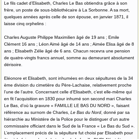
Le fils cadet d’Elisabeth, Charles Le Bas obtiendra grâce à son
frère, un poste de sous-bibliothécaire à La Sorbonne. A sa mort,
quelques années après celle de son épouse, en janvier 1871, il
laisse cinq orphelins :
Charles Auguste Philippe Maximilien âgé de 19 ans ; Emile
Clément 16 ans ; Léon Aimé âgé de 14 ans ; Aimée Elisa âgé de 8
ans ; Elisabeth Zélie âgé de 6 ans. Chacun recevra une pension
de quatre-vingts francs annuel, somme au demeurant absolument
dérisoire.
Eléonore et Elisabeth, sont inhumées en deux sépultures de la 34
ème division du cimetière du Père-Lachaise, relativement proche
l’une de l’autre. Concernant celle d’Elisabeth, c’est elle-même qui
en fit l’acquisition en 1830 pour inhumé son second mari Charles
Le Bas, d’où la gravure « FAMILLE LE BAS DU NORD », faisant
référence au surnom de Charles,
Le Bas du Nord
, donné par sa
hiérarchie au Ministère de la Police pour le distinguer d’un autre
commissaire officiant dans le Sud de la France « Le Bas du Sud ».
L’emplacement précis de la sépulture fut choisi par Elisabeth pour