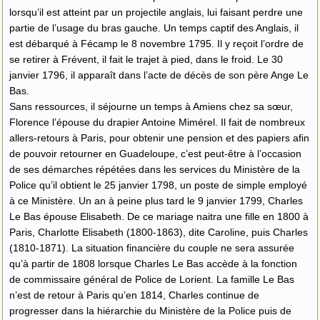
lorsqu’il est atteint par un projectile anglais, lui faisant perdre une
partie de l’usage du bras gauche. Un temps captif des Anglais, il
est débarqué à Fécamp le 8 novembre 1795. Il y reçoit l’ordre de
se retirer à Frévent, il fait le trajet à pied, dans le froid. Le 30
janvier 1796, il apparaît dans l’acte de décès de son père Ange Le
Bas.
Sans ressources, il séjourne un temps à Amiens chez sa sœur,
Florence l’épouse du drapier Antoine Mimérel. Il fait de nombreux
allers-retours à Paris, pour obtenir une pension et des papiers afin
de pouvoir retourner en Guadeloupe, c’est peut-être à l’occasion
de ses démarches répétées dans les services du Ministère de la
Police qu’il obtient le 25 janvier 1798, un poste de simple employé
à ce Ministère. Un an à peine plus tard le 9 janvier 1799, Charles
Le Bas épouse Elisabeth. De ce mariage naitra une fille en 1800 à
Paris, Charlotte Elisabeth (1800-1863), dite Caroline, puis Charles
(1810-1871). La situation financière du couple ne sera assurée
qu’à partir de 1808 lorsque Charles Le Bas accède à la fonction
de commissaire général de Police de Lorient. La famille Le Bas
n’est de retour à Paris qu’en 1814, Charles continue de
progresser dans la hiérarchie du Ministère de la Police puis de