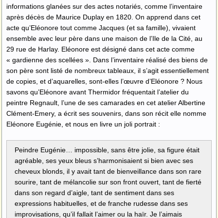
informations glanées sur des actes notariés, comme l’inventaire
après décès de Maurice Duplay en 1820. On apprend dans cet
acte qu’Eléonore tout comme Jacques (et sa famille), vivaient
ensemble avec leur père dans une maison de l’Ile de la Cité, au
29 rue de Harlay. Eléonore est désigné dans cet acte comme
« gardienne des scellées ». Dans l’inventaire réalisé des biens de
son père sont listé de nombreux tableaux, il s’agit essentiellement
de copies, et d’aquarelles, sont-elles l’œuvre d’Eléonore ? Nous
savons qu’Eléonore avant Thermidor fréquentait l’atelier du
peintre Regnault, l’une de ses camarades en cet atelier Albertine
Clément-Emery, a écrit ses souvenirs, dans son récit elle nomme
Eléonore Eugénie, et nous en livre un joli portrait :
Peindre Eugénie… impossible, sans être jolie, sa figure était
agréable, ses yeux bleus s’harmonisaient si bien avec ses
cheveux blonds, il y avait tant de bienveillance dans son rare
sourire, tant de mélancolie sur son front ouvert, tant de fierté
dans son regard d’aigle, tant de sentiment dans ses
expressions habituelles, et de franche rudesse dans ses
improvisations, qu’il fallait l’aimer ou la haïr. Je l’aimais