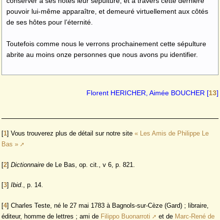
conserver à ses hôtes leur sépulture, et à travers cette dernière
pouvoir lui-même apparaître, et demeuré virtuellement aux côtés
de ses hôtes pour l’éternité.
Toutefois comme nous le verrons prochainement cette sépulture
abrite au moins onze personnes que nous avons pu identifier.
Florent HERICHER, Aimée BOUCHER
[
13
]
[
1
]
Vous trouverez plus de détail sur notre site
« Les Amis de Philippe Le
Bas »
[
2
]
Dictionnaire
de Le Bas, op. cit., v 6, p. 821.
[
3
]
Ibid
., p. 14.
[
4
]
Charles Teste, né le 27 mai 1783 à Bagnols-sur-Cèze (Gard) ; libraire,
éditeur, homme de lettres ; ami de
Filippo Buonarroti
et de
Marc-René de