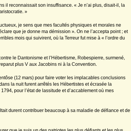
 il reconnaissait son insuffisance. « Je n’ai plus, disait-il, la
ristocratie. »
ructueux, je sens que mes facultés physiques et morales ne
éclare que je donne ma démission ». On ne l’accepta point ; et
ribles mois qui suivirent, où la Terreur fut mise à « l’ordre du
 contre le Dantonisme et l’Hébertisme, Robespierre, surmené,
 ne reparut plus V aux Jacobins ni à la Convention.
entôse (12 mars) pour faire voter les implacables conclusions
dans la nuit furent arrêtés les Hébertistes et écrasée la
i 1794, pour l’état de lassitude et d’accablement où mes
ltait durent contribuer beaucoup à sa maladie de défiance et de
urer que je suis un des patriotes les plus défiants et les plus