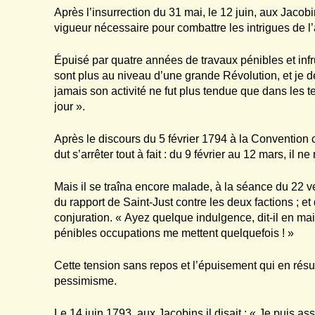
Après l’insurrection du 31 mai, le 12 juin, aux Jacobins
vigueur nécessaire pour combattre les intrigues de l’a
Épuisé par quatre années de travaux pénibles et inf
sont plus au niveau d’une grande Révolution, et je d
jamais son activité ne fut plus tendue que dans les ter
jour ».
Après le discours du 5 février 1794 à la Convention
dut s’arrêter tout à fait : du 9 février au 12 mars, il
Mais il se traîna encore malade, à la séance du 22 v
du rapport de Saint-Just contre les deux factions ; et 
conjuration. « Ayez quelque indulgence, dit-il en ma
pénibles occupations me mettent quelquefois ! »
Cette tension sans repos et l’épuisement qui en résu
pessimisme.
Le 14 juin 1793, aux Jacobins il disait : « Je puis ass