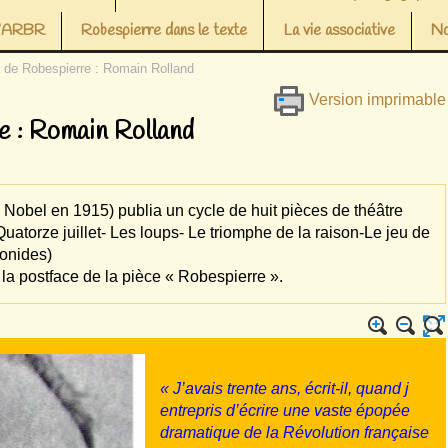
 l’ARBR
Robespierre dans le texte
La vie associative
No
it de Robespierre : Romain Rolland
Version imprimable
re : Romain Rolland
x Nobel en 1915) publia un cycle de huit pièces de théâtre
atorze juillet- Les loups- Le triomphe de la raison-Le jeu de
éonides)
e la postface de la pièce « Robespierre ».
« J’avais trente ans, écrit-il, quand j
entrepris d’écrire une vaste épopée
dramatique de la Révolution française