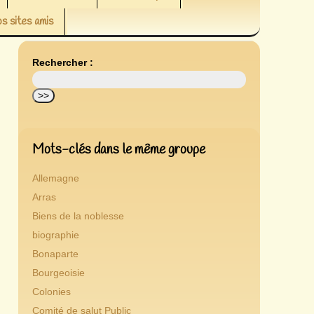
s sites amis
Rechercher :
Mots-clés dans le même groupe
Allemagne
Arras
Biens de la noblesse
biographie
Bonaparte
Bourgeoisie
Colonies
Comité de salut Public