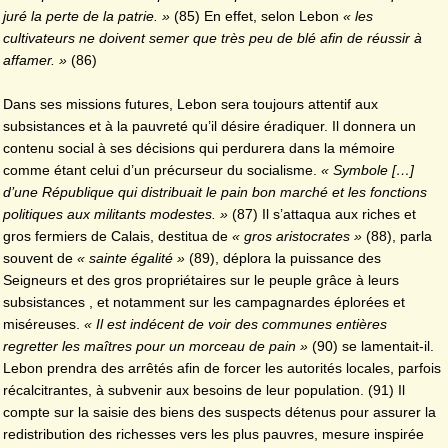
juré la perte de la patrie. »
(85) En effet, selon Lebon
« les
cultivateurs ne doivent semer que très peu de blé afin de réussir à
affamer. »
(86)
Dans ses missions futures, Lebon sera toujours attentif aux
subsistances et à la pauvreté qu’il désire éradiquer. Il donnera un
contenu social à ses décisions qui perdurera dans la mémoire
comme étant celui d’un précurseur du socialisme.
« Symbole […]
d’une République qui distribuait le pain bon marché et les fonctions
politiques aux militants modestes. »
(87) Il s’attaqua aux riches et
gros fermiers de Calais, destitua de
« gros aristocrates »
(88), parla
souvent de
« sainte égalité »
(89), déplora la puissance des
Seigneurs et des gros propriétaires sur le peuple grâce à leurs
subsistances , et notamment sur les campagnardes éplorées et
miséreuses.
« Il est indécent de voir des communes entières
regretter les maîtres pour un morceau de pain »
(90) se lamentait-il.
Lebon prendra des arrêtés afin de forcer les autorités locales, parfois
récalcitrantes, à subvenir aux besoins de leur population. (91) Il
compte sur la saisie des biens des suspects détenus pour assurer la
redistribution des richesses vers les plus pauvres, mesure inspirée