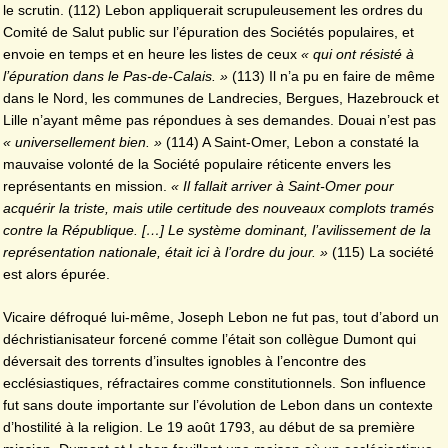
le scrutin. (112) Lebon appliquerait scrupuleusement les ordres du
Comité de Salut public sur l’épuration des Sociétés populaires, et
envoie en temps et en heure les listes de ceux
« qui ont résisté à
l’épuration dans le Pas-de-Calais. »
(113) Il n’a pu en faire de même
dans le Nord, les communes de Landrecies, Bergues, Hazebrouck et
Lille n’ayant même pas répondues à ses demandes. Douai n’est pas
« universellement bien. »
(114) A Saint-Omer, Lebon a constaté la
mauvaise volonté de la Société populaire réticente envers les
représentants en mission.
« Il fallait arriver à Saint-Omer pour
acquérir la triste, mais utile certitude des nouveaux complots tramés
contre la République. […] Le système dominant, l’avilissement de la
représentation nationale, était ici à l’ordre du jour. »
(115) La société
est alors épurée.
Vicaire défroqué lui-même, Joseph Lebon ne fut pas, tout d’abord un
déchristianisateur forcené comme l’était son collègue Dumont qui
déversait des torrents d’insultes ignobles à l’encontre des
ecclésiastiques, réfractaires comme constitutionnels. Son influence
fut sans doute importante sur l’évolution de Lebon dans un contexte
d’hostilité à la religion. Le 19 août 1793, au début de sa première