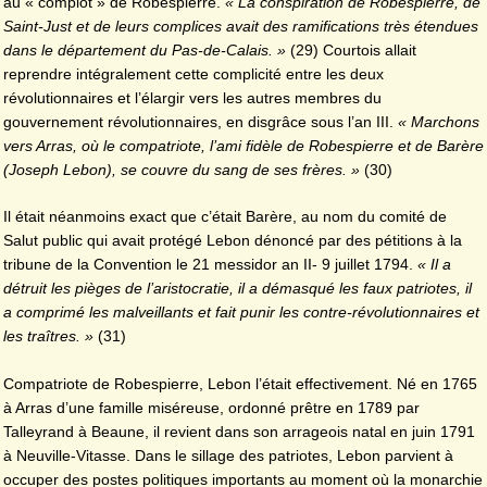
au « complot » de Robespierre.
« La conspiration de Robespierre, de
Saint-Just et de leurs complices avait des ramifications très étendues
dans le département du Pas-de-Calais. »
(29)
Courtois allait
reprendre intégralement cette complicité entre les deux
révolutionnaires et l’élargir vers les autres membres du
gouvernement révolutionnaires, en disgrâce sous l’an III.
« Marchons
vers Arras, où le compatriote, l’ami fidèle de Robespierre et de Barère
(Joseph Lebon), se couvre du sang de ses frères. »
(30)
Il était néanmoins exact que c’était Barère, au nom du comité de
Salut public qui avait protégé Lebon dénoncé par des pétitions à la
tribune de la Convention le 21 messidor an II- 9 juillet 1794.
« Il a
détruit les pièges de l’aristocratie, il a démasqué les faux patriotes, il
a comprimé les malveillants et fait punir les contre-révolutionnaires et
les traîtres. »
(31)
Compatriote de Robespierre, Lebon l’était effectivement. Né en 1765
à Arras d’une famille miséreuse, ordonné prêtre en 1789 par
Talleyrand à Beaune, il revient dans son arrageois natal en juin 1791
à Neuville-Vitasse. Dans le sillage des patriotes, Lebon parvient à
occuper des postes politiques importants au moment où la monarchie