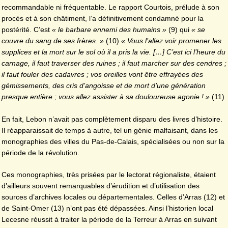
recommandable ni fréquentable. Le rapport Courtois, prélude à son
procès et à son châtiment, l’a définitivement condamné pour la
postérité. C’est
« le barbare ennemi des humains »
(9) qui
« se
couvre du sang de ses frères. »
(10)
« Vous l’allez voir promener les
supplices et la mort sur le sol où il a pris la vie. […] C’est ici l’heure du
carnage, il faut traverser des ruines ; il faut marcher sur des cendres ;
il faut fouler des cadavres ; vos oreilles vont être effrayées des
gémissements, des cris d’angoisse et de mort d’une génération
presque entière ; vous allez assister à sa douloureuse agonie ! »
(11)
En fait, Lebon n’avait pas complètement disparu des livres d’histoire.
Il réapparaissait de temps à autre, tel un génie malfaisant, dans les
monographies des villes du Pas-de-Calais, spécialisées ou non sur la
période de la révolution.
Ces monographies, très prisées par le lectorat régionaliste, étaient
d’ailleurs souvent remarquables d’érudition et d’utilisation des
sources d’archives locales ou départementales. Celles d’Arras (12) et
de Saint-Omer (13) n’ont pas été dépassées. Ainsi l’historien local
Lecesne réussit à traiter la période de la Terreur à Arras en suivant