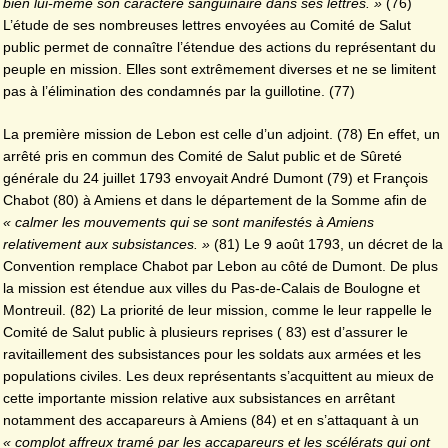
bien lui-même son caractère sanguinaire dans ses lettres. »
(76)
L’étude de ses nombreuses lettres envoyées au Comité de Salut
public permet de connaître l’étendue des actions du représentant du
peuple en mission. Elles sont extrêmement diverses et ne se limitent
pas à l’élimination des condamnés par la guillotine. (77)
La première mission de Lebon est celle d’un adjoint. (78) En effet, un
arrêté pris en commun des Comité de Salut public et de Sûreté
générale du 24 juillet 1793 envoyait André Dumont (79) et François
Chabot (80) à Amiens et dans le département de la Somme afin de
« calmer les mouvements qui se sont manifestés à Amiens
relativement aux subsistances. »
(81) Le 9 août 1793, un décret de la
Convention remplace Chabot par Lebon au côté de Dumont. De plus
la mission est étendue aux villes du Pas-de-Calais de Boulogne et
Montreuil. (82) La priorité de leur mission, comme le leur rappelle le
Comité de Salut public à plusieurs reprises ( 83) est d’assurer le
ravitaillement des subsistances pour les soldats aux armées et les
populations civiles. Les deux représentants s’acquittent au mieux de
cette importante mission relative aux subsistances en arrêtant
notamment des accapareurs à Amiens (84) et en s’attaquant à un
« complot affreux tramé par les accapareurs et les scélérats qui ont