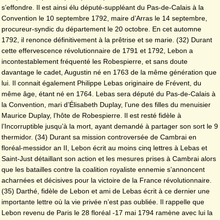
s’effondre. Il est ainsi élu député-suppléant du Pas-de-Calais à la
Convention le 10 septembre 1792, maire d’Arras le 14 septembre,
procureur-syndic du département le 20 octobre. En cet automne
1792, il renonce définitivement à la prêtrise et se marie. (32) Durant
cette effervescence révolutionnaire de 1791 et 1792, Lebon a
incontestablement fréquenté les Robespierre, et sans doute
davantage le cadet, Augustin né en 1763 de la même génération que
lui. Il connait également Philippe Lebas originaire de Frévent, du
même âge, étant né en 1764. Lebas sera député du Pas-de-Calais à
la Convention, mari d’Élisabeth Duplay, l’une des filles du menuisier
Maurice Duplay, l’hôte de Robespierre. Il est resté fidèle à
l’Incorruptible jusqu’à la mort, ayant demandé à partager son sort le 9
thermidor. (34) Durant sa mission controversée de Cambrai en
floréal-messidor an II, Lebon écrit au moins cinq lettres à Lebas et
Saint-Just détaillant son action et les mesures prises à Cambrai alors
que les batailles contre la coalition royaliste ennemie s’annoncent
acharnées et décisives pour la victoire de la France révolutionnaire.
(35) Darthé, fidèle de Lebon et ami de Lebas écrit à ce dernier une
importante lettre où la vie privée n’est pas oubliée. Il rappelle que
Lebon revenu de Paris le 28 floréal -17 mai 1794 ramène avec lui la