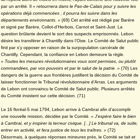
par un arrêté. Il
« retournera dans le Pas-de-Calais pour y suivre les
opérations déjà commencées ; il pourra les suivre dans les
départements environnants. »
(69) Cet arrêté est rédigé par Barère
et signé par Barère, Collot-d’Herbois, Carnot et Saint-Just. La
question brûlante devient le sort des suspects emprisonnés. Lebon
désire les transférer à Chantilly dans l’Oise. Le Comité de Salut public
finit par s’y opposer en raison de la surpopulation carcérale de
Chantilly. Cependant, la confiance en Lebon demeure la règle.
« Toutes les mesures révolutionnaires vous sont permises, ou plutôt
commandées, par vos pouvoirs et par le salut de la patrie. »
(70) Les
dangers de la guerre aux frontières justifient la décision du Comité de
laisser
fonctionner le Tribunal révolutionnaire d’Arras. Les arguments
de Lebon ont convaincu le Comité de Salut public. Plusieurs arrêtés
du Comité insistent sur cette décision. (71)
Le 16 floréal-5 mai 1794, Lebon arrive à Cambrai afin d’accomplir
une nouvelle mission, décidée par le Comité.
« J’espère faire le bien
à Cambrai, et y inspirer la terreur civique. [...] Le tribunal va, de suite,
entrer en activité, et fera justice de tous les traîtres. »
(72)
Désormais, à quelques réponses mineures près, le Comité se tait et