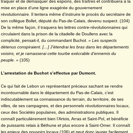
traquer et de démasquer des espions, des traîtres et contribuera à la
mise en place d’une ligne exagérée du gouvernement
révolutionnaire. Il tentera même d’instruire le procès du secrétaire de
son collègue Bollet, député du Pas-de-Calais, devenu suspect. (104)
De la même façon, il traquera les lettres contre-révolutionnaires qui
circulaient dans la prison de la citadelle de Doullens avec la
complicité, pensait-il, du commandant Buchot.
« Les suspects
détenus conspiraient. […] J’étendrai les bras dans les départements
voisins, et je ramasserai cette tourbe exécrable d’ennemis du
peuple. »
(105)
L’arrestation de Buchot s’effectue par Dumont.
Ce qui fait de Lebon un représentant précieux sachant se rendre
incontournable dans le département du Pas-de-Calais, c’est
indiscutablement sa connaissance du terrain, du territoire, de ses
villes, de ses campagnes, et des personnels révolutionnaires locaux,
ceux des Sociétés populaires, des administrations publiques. Il
connaît particulièrement bien l’Artois, Arras et Saint-Pol, et bénéficie
de puissants relais à Béthune et plus encore à Saint-Omer. Il connaît
les enjeux des pouvoirs locaux (106) et peut donc jauger facilement