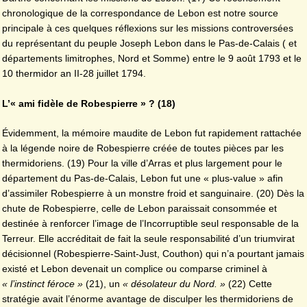
chronologique de la correspondance de Lebon est notre source
principale à ces quelques réflexions sur les missions controversées
du représentant du peuple Joseph Lebon dans le Pas-de-Calais ( et
départements limitrophes, Nord et Somme) entre le 9 août 1793 et le
10 thermidor an II-28 juillet 1794.
L’« ami fidèle de Robespierre » ? (18)
Évidemment, la mémoire maudite de Lebon fut rapidement rattachée
à la légende noire de Robespierre créée de toutes pièces par les
thermidoriens. (19) Pour la ville d’Arras et plus largement pour le
département du Pas-de-Calais, Lebon fut une « plus-value » afin
d’assimiler Robespierre à un monstre froid et sanguinaire. (20) Dès la
chute de Robespierre, celle de Lebon paraissait consommée et
destinée à renforcer l’image de l’Incorruptible seul responsable de la
Terreur. Elle accréditait de fait la seule responsabilité d’un triumvirat
décisionnel (Robespierre-Saint-Just, Couthon) qui n’a pourtant jamais
existé et Lebon devenait un complice ou comparse criminel à
« l’instinct féroce »
(21), un
« désolateur du Nord. »
(22) Cette
stratégie avait l’énorme avantage de disculper les thermidoriens de