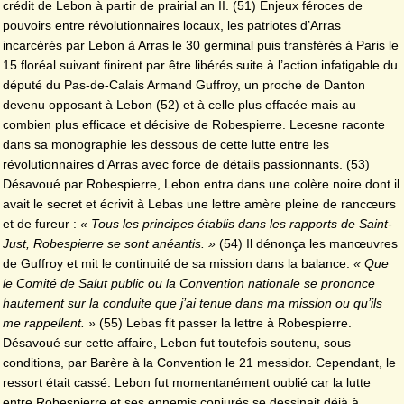
crédit de Lebon à partir de prairial an II. (51) Enjeux féroces de
pouvoirs entre révolutionnaires locaux, les patriotes d’Arras
incarcérés par Lebon à Arras le 30 germinal puis transférés à Paris le
15 floréal suivant finirent par être libérés suite à l’action infatigable du
député du Pas-de-Calais Armand Guffroy, un proche de Danton
devenu opposant à Lebon (52) et à celle plus effacée mais au
combien plus efficace et décisive de Robespierre. Lecesne
raconte
dans sa monographie les dessous de cette lutte entre les
révolutionnaires d’Arras avec force de détails passionnants. (53)
Désavoué par Robespierre, Lebon entra dans une colère noire dont il
avait le secret et écrivit à Lebas une lettre amère pleine de rancœurs
et de fureur :
« Tous les principes établis dans les rapports de Saint-
Just, Robespierre se sont anéantis. »
(54) Il dénonça les manœuvres
de Guffroy et mit le continuité de sa mission dans la balance.
« Que
le Comité de Salut public ou la Convention nationale se prononce
hautement sur la conduite que j’ai tenue dans ma mission ou qu’ils
me rappellent. »
(55) Lebas fit passer la lettre à Robespierre.
Désavoué sur cette affaire, Lebon fut toutefois soutenu, sous
conditions, par Barère à la Convention le 21 messidor. Cependant, le
ressort était cassé. Lebon fut momentanément oublié car la lutte
entre Robespierre et ses ennemis conjurés se dessinait déjà à