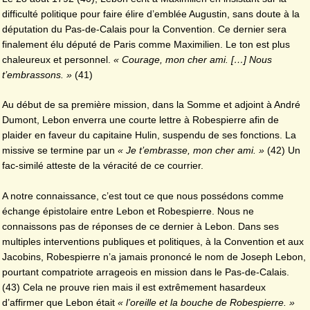
difficulté politique pour faire élire d’emblée Augustin, sans doute à la
députation du Pas-de-Calais pour la Convention. Ce dernier sera
finalement élu député de Paris comme Maximilien. Le ton est plus
chaleureux et personnel.
« Courage, mon cher ami. […] Nous
t’embrassons. »
(41)
Au début de sa première mission, dans la Somme et adjoint à André
Dumont, Lebon enverra une courte lettre à Robespierre afin de
plaider en faveur du capitaine Hulin, suspendu de ses fonctions. La
missive se termine par un
« Je t’embrasse, mon cher ami. »
(42) Un
fac-similé atteste de la véracité de ce courrier.
A notre connaissance, c’est tout ce que nous possédons comme
échange épistolaire entre Lebon et Robespierre. Nous ne
connaissons pas de réponses de ce dernier à Lebon. Dans ses
multiples interventions publiques et politiques, à la Convention et aux
Jacobins, Robespierre n’a jamais prononcé le nom de Joseph Lebon,
pourtant compatriote arrageois en mission dans le Pas-de-Calais.
(43) Cela ne prouve rien mais il est extrêmement hasardeux
d’affirmer que Lebon était
« l’oreille et la bouche de Robespierre. »