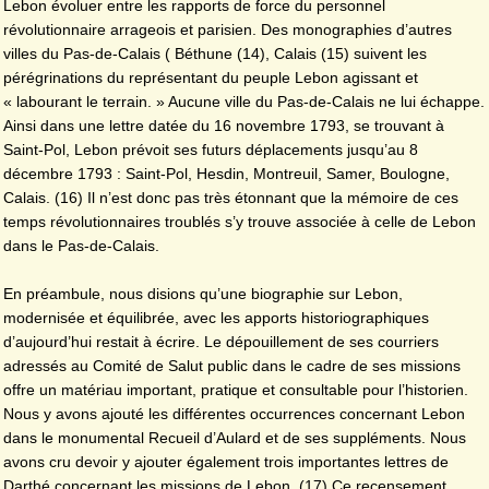
Lebon évoluer entre les rapports de force du personnel
révolutionnaire arrageois et parisien. Des monographies d’autres
villes du Pas-de-Calais ( Béthune (14), Calais (15) suivent les
pérégrinations du représentant du peuple Lebon agissant et
« labourant le terrain. » Aucune ville du Pas-de-Calais ne lui échappe.
Ainsi dans une lettre datée du 16 novembre 1793, se trouvant à
Saint-Pol, Lebon prévoit ses futurs déplacements jusqu’au 8
décembre 1793 : Saint-Pol, Hesdin, Montreuil, Samer, Boulogne,
Calais. (16) Il n’est donc pas très étonnant que la mémoire de ces
temps révolutionnaires troublés s’y trouve associée à celle de Lebon
dans le Pas-de-Calais.
En préambule, nous disions qu’une biographie sur Lebon,
modernisée et équilibrée, avec les apports historiographiques
d’aujourd’hui restait à écrire. Le dépouillement de ses courriers
adressés au Comité de Salut public dans le cadre de ses missions
offre un matériau important, pratique et consultable pour l’historien.
Nous y avons ajouté les différentes occurrences concernant Lebon
dans le monumental Recueil d’Aulard et de ses suppléments. Nous
avons cru devoir y ajouter également trois importantes lettres de
Darthé concernant les missions de Lebon. (17) Ce recensement