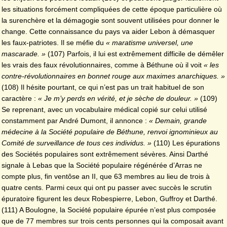
les situations forcément compliquées de cette époque particulière où
la surenchère et la démagogie sont souvent utilisées pour donner le
change. Cette connaissance du pays va aider Lebon à démasquer
les faux-patriotes. Il se méfie du
« maratisme universel, une
mascarade. »
(107) Parfois, il lui est extrêmement difficile de démêler
les vrais des faux révolutionnaires, comme à Béthune où il voit
« les
contre-révolutionnaires en bonnet rouge aux maximes anarchiques. »
(108) Il hésite pourtant, ce qui n’est pas un trait habituel de son
caractère :
« Je m’y perds en vérité, et je sèche de douleur. »
(109)
Se reprenant, avec un vocabulaire médical copié sur celui utilisé
constamment par André Dumont, il annonce :
« Demain, grande
médecine à la Société populaire de Béthune, renvoi ignominieux au
Comité de surveillance de tous ces individus. »
(110) Les épurations
des Sociétés populaires sont extrêmement sévères. Ainsi Darthé
signale à Lebas que la Société populaire régénérée d’Arras ne
compte plus, fin ventôse an II, que 63 membres au lieu de trois à
quatre cents. Parmi ceux qui ont pu passer avec succès le scrutin
épuratoire figurent les deux Robespierre, Lebon, Guffroy et Darthé.
(111) A Boulogne, la Société populaire épurée n’est plus composée
que de 77 membres sur trois cents personnes qui la composait avant