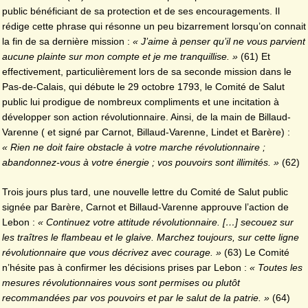
public bénéficiant de sa protection et de ses encouragements. Il
rédige cette phrase qui résonne un peu bizarrement lorsqu’on connait
la fin de sa dernière mission :
« J’aime à penser qu’il ne vous parvient
aucune plainte sur mon compte et je me tranquillise. »
(61) Et
effectivement, particulièrement lors de sa seconde mission dans le
Pas-de-Calais, qui débute le 29 octobre 1793, le Comité de Salut
public lui prodigue de nombreux compliments et une incitation à
développer son action révolutionnaire. Ainsi, de la main de Billaud-
Varenne ( et signé par Carnot, Billaud-Varenne, Lindet et Barère) :
« Rien ne doit faire obstacle à votre marche révolutionnaire ;
abandonnez-vous à votre énergie ; vos pouvoirs sont illimités. »
(62)
Trois jours plus tard, une nouvelle lettre du Comité de Salut public
signée par Barère, Carnot et Billaud-Varenne approuve l’action de
Lebon :
« Continuez votre attitude révolutionnaire. […] secouez sur
les traîtres le flambeau et le glaive. Marchez toujours, sur cette ligne
révolutionnaire que vous décrivez avec courage. »
(63) Le Comité
n’hésite pas à confirmer les décisions prises par Lebon :
« Toutes les
mesures révolutionnaires vous sont permises ou plutôt
recommandées par vos pouvoirs et par le salut de la patrie. »
(64)