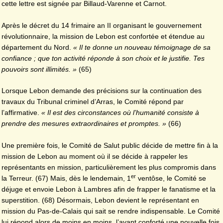
cette lettre est signée par Billaud-Varenne et Carnot.
Après le décret du 14 frimaire an II organisant le gouvernement
révolutionnaire, la mission de Lebon est confortée et étendue au
département du Nord.
« Il te donne un nouveau témoignage de sa
confiance ; que ton activité réponde à son choix et le justifie. Tes
pouvoirs sont illimités. »
(65)
Lorsque Lebon demande des précisions sur la continuation des
travaux du Tribunal criminel d’Arras, le Comité répond par
l’affirmative.
« Il est des circonstances où l’humanité consiste à
prendre des mesures extraordinaires et promptes. »
(66)
Une première fois, le Comité de Salut public décide de mettre fin à la
mission de Lebon au moment où il se décide à rappeler les
représentants en mission, particulièrement les plus compromis dans
er
la Terreur. (67) Mais, dès le lendemain, 1
ventôse, le Comité se
déjuge et envoie Lebon à Lambres afin de frapper le fanatisme et la
superstition. (68) Désormais, Lebon devient le représentant en
mission du Pas-de-Calais qui sait se rendre indispensable. Le Comité
lui répond alors de moins en moins, l’ayant conforté une nouvelle fois