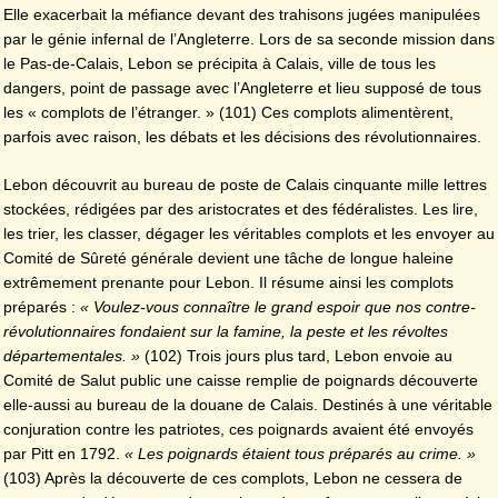
Elle exacerbait la méfiance devant des trahisons jugées manipulées
par le génie infernal de l’Angleterre. Lors de sa seconde mission dans
le Pas-de-Calais, Lebon se précipita à Calais, ville de tous les
dangers, point de passage avec l’Angleterre et lieu supposé de tous
les « complots de l’étranger. » (101) Ces complots alimentèrent,
parfois avec raison, les débats et les décisions des révolutionnaires.
Lebon découvrit au bureau de poste de Calais cinquante mille lettres
stockées, rédigées par des aristocrates et des fédéralistes. Les lire,
les trier, les classer, dégager les véritables complots et les envoyer au
Comité de Sûreté générale devient une tâche de longue haleine
extrêmement prenante pour Lebon. Il résume ainsi les complots
préparés :
« Voulez-vous connaître le grand espoir que nos contre-
révolutionnaires fondaient sur la famine, la peste et les révoltes
départementales. »
(102) Trois jours plus tard, Lebon envoie au
Comité de Salut public une caisse remplie de poignards découverte
elle-aussi au bureau de la douane de Calais. Destinés à une véritable
conjuration contre les patriotes, ces poignards avaient été envoyés
par Pitt en 1792.
« Les poignards étaient tous préparés au crime. »
(103) Après la découverte de ces complots, Lebon ne cessera de