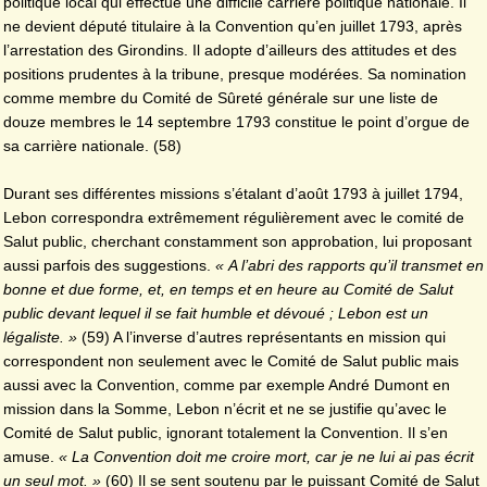
politique local qui effectue une difficile carrière politique nationale. Il
ne devient député titulaire à la Convention qu’en juillet 1793, après
l’arrestation des Girondins. Il adopte d’ailleurs des attitudes et des
positions prudentes à la tribune, presque modérées. Sa nomination
comme membre du Comité de Sûreté générale sur une liste de
douze membres le 14 septembre 1793 constitue le point d’orgue de
sa carrière nationale. (58)
Durant ses différentes missions s’étalant d’août 1793 à juillet 1794,
Lebon correspondra extrêmement régulièrement avec le comité de
Salut public, cherchant constamment son approbation, lui proposant
aussi parfois des suggestions.
« A l’abri des rapports qu’il transmet en
bonne et due forme, et, en temps et en heure au Comité de Salut
public devant lequel il se fait humble et dévoué ; Lebon est un
légaliste. »
(59) A l’inverse d’autres représentants en mission qui
correspondent non seulement avec le Comité de Salut public mais
aussi avec la Convention, comme par exemple André Dumont en
mission dans la Somme, Lebon n’écrit et ne se justifie qu’avec le
Comité de Salut public, ignorant totalement la Convention. Il s’en
amuse.
« La Convention doit me croire mort, car je ne lui ai pas écrit
un seul mot. »
(60) Il se sent soutenu par le puissant Comité de Salut