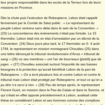
leur propre responsabilité dans les excès de la Terreur lors de leurs
missions en Province.
Dès la chute puis l’exécution de Robespierre, Lebon était rappelé
fermement par le Comité de Salut public :
« Le représentant du
peuple Lebon rentrera sans délai dans le sein de la Convention. »
(23) La concomitance des événements n’était pas fortuite. Le 15
thermidor, Lebon était mis en état d’arrestation par un décret de la
Convention. (24) Deux jours plus tard, le 17 thermidor an II- 4 août
1794, le représentant en mission montagnard Choudieu (25) dans
une lettre dénonçait le tribunal révolutionnaire d’Arras
« tribunal de
sang »
(26) où ses membres
« ont l’air de bourreaux
[plutôt]
que de
juges. »
(27) Choudieu associait surtout l’impunité de ses basses
besognes à la protection qu’aurait bénéficié Lebon de la part de
Robespierre.
« On a écrit plusieurs fois et contre Lebon et contre le
tribunal mais Lebon était protégé par Robespierre, et tout ce qu’on a
pu dire n’a servi à rien. »
(28) Peu de temps après, le représentant
Florent Guiot, en mission dans le Pas-de-Calais et dans la Somme, et
qui s’était en effet opposé précédemment à Lebon, avalisait cette
thèse en considérant Lebon et ses hommes comme des complices