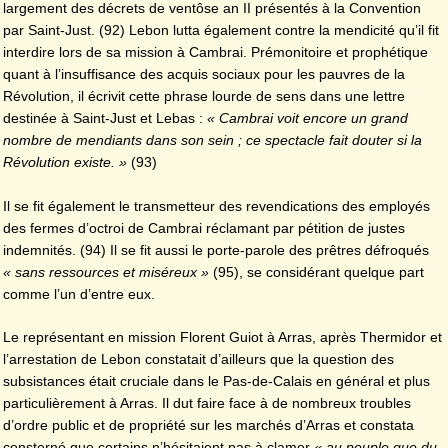
largement des décrets de ventôse an II présentés à la Convention
par Saint-Just. (92) Lebon lutta également contre la mendicité qu’il fit
interdire lors de sa mission à Cambrai. Prémonitoire et prophétique
quant à l’insuffisance des acquis sociaux pour les pauvres de la
Révolution, il écrivit cette phrase lourde de sens dans une lettre
destinée à Saint-Just et Lebas :
« Cambrai voit encore un grand
nombre de mendiants dans son sein ; ce spectacle fait douter si la
Révolution existe. »
(93)
Il se fit également le transmetteur des revendications des employés
des fermes d’octroi de Cambrai réclamant par pétition de justes
indemnités. (94) Il se fit aussi le porte-parole des prêtres défroqués
« sans ressources et miséreux »
(95), se considérant quelque part
comme l’un d’entre eux.
Le représentant en mission Florent Guiot à Arras, après Thermidor et
l’arrestation de Lebon constatait d’ailleurs que la question des
subsistances était cruciale dans le Pas-de-Calais en général et plus
particulièrement à Arras. Il dut faire face à de nombreux troubles
d’ordre public et de propriété sur les marchés d’Arras et constata
consterné que certains n’hésitaient pas à clamer
« au peuple que du