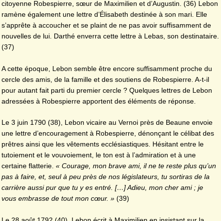
citoyenne Robespierre, sœur de Maximilien et d’Augustin. (36) Lebon
ramène également une lettre d’Élisabeth destinée à son mari. Elle
s’apprête à accoucher et se plaint de ne pas avoir suffisamment de
nouvelles de lui. Darthé enverra cette lettre à Lebas, son destinataire.
(37)
A cette époque, Lebon semble être encore suffisamment proche du
cercle des amis, de la famille et des soutiens de Robespierre. A-t-il
pour autant fait parti du premier cercle ? Quelques lettres de Lebon
adressées à Robespierre apportent des éléments de réponse.
Le 3 juin 1790 (38), Lebon vicaire au Vernoi près de Beaune envoie
une lettre d’encouragement à Robespierre, dénonçant le célibat des
prêtres ainsi que les vêtements ecclésiastiques. Hésitant entre le
tutoiement et le vouvoiement, le ton est à l’admiration et à une
certaine flatterie.
« Courage, mon brave ami, il ne te reste plus qu’un
pas à faire, et, seul à peu près de nos législateurs, tu sortiras de la
carrière aussi pur que tu y es entré. […] Adieu, mon cher ami ; je
vous embrasse de tout mon cœur. »
(39)
Le 28 août 1792 (40), Lebon écrit à Maximilien en insistant sur la