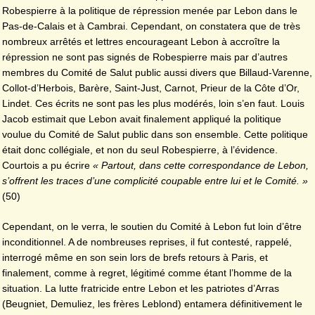
Robespierre à la politique de répression menée par Lebon dans le
Pas-de-Calais et à Cambrai. Cependant, on constatera que de très
nombreux arrêtés et lettres encourageant Lebon à accroître la
répression ne sont pas signés de Robespierre mais par d’autres
membres du Comité de Salut public aussi divers que Billaud-Varenne,
Collot-d’Herbois, Barère, Saint-Just, Carnot, Prieur de la Côte d’Or,
Lindet. Ces écrits ne sont pas les plus modérés, loin s’en faut. Louis
Jacob estimait que Lebon avait finalement appliqué la politique
voulue du Comité de Salut public dans son ensemble. Cette politique
était donc collégiale, et non du seul Robespierre, à l’évidence.
Courtois a pu écrire
« Partout, dans cette correspondance de Lebon,
s’offrent les traces d’une complicité coupable entre lui et le Comité. »
(50)
Cependant, on le verra, le soutien du Comité à Lebon fut loin d’être
inconditionnel. A de nombreuses reprises, il fut contesté, rappelé,
interrogé même en son sein lors de brefs retours à Paris, et
finalement, comme à regret, légitimé comme étant l’homme de la
situation. La lutte fratricide entre Lebon et les patriotes d’Arras
(Beugniet, Demuliez, les frères Leblond) entamera définitivement le