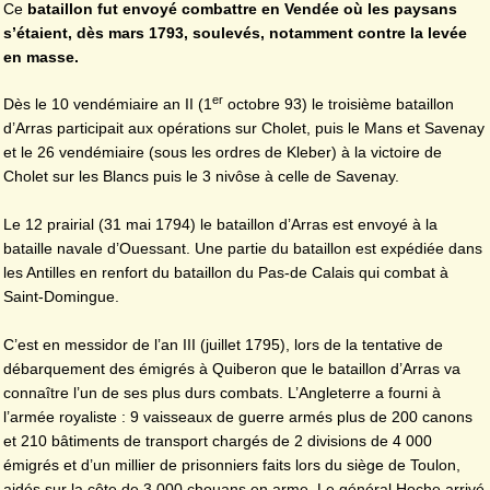
Ce
bataillon fut envoyé combattre en Vendée où les paysans
s’étaient, dès mars 1793, soulevés, notamment contre la levée
en masse.
er
Dès le 10 vendémiaire an II (1
octobre 93) le troisième bataillon
d’Arras participait aux opérations sur Cholet, puis le Mans et Savenay
et le 26 vendémiaire (sous les ordres de Kleber) à la victoire de
Cholet sur les Blancs puis le 3 nivôse à celle de Savenay.
Le 12 prairial (31 mai 1794) le bataillon d’Arras est envoyé à la
bataille navale d’Ouessant. Une partie du bataillon est expédiée dans
les Antilles en renfort du bataillon du Pas-de Calais qui combat à
Saint-Domingue.
C’est en messidor de l’an III (juillet 1795), lors de la tentative de
débarquement des émigrés à Quiberon que le bataillon d’Arras va
connaître l’un de ses plus durs combats. L’Angleterre a fourni à
l’armée royaliste : 9 vaisseaux de guerre armés plus de 200 canons
et 210 bâtiments de transport chargés de 2 divisions de 4 000
émigrés et d’un millier de prisonniers faits lors du siège de Toulon,
aidés sur la côte de 3 000 chouans en arme. Le général Hoche arrivé