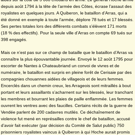
depuis août 1794 à la tête de l’armée des Côtes, écrase l’assaut des
royalistes en quelques jours. A Quiberon, le bataillon d’Arras, qui a
été donné en exemple à toute l’armée, déplore 78 tués et 17 blessés.
Ses pertes totales lors des différents combats s’élèvent 171 morts
(18 % des effectifs). Pour la seule ville d’Arras on compte 69 tués sur
398 engagés.
Mais ce n’est pas sur ce champ de bataille que le bataillon d’Arras va
connaître la plus épouvantable journée. Envoyé le 12 août 1795 pour
escorter de Nantes à Chateaubriand un convoi de vivres et de
numéraire, le bataillon est surpris en pleine forêt de Cerisaie par des
compagnies chouannes aidées de villageois et de leurs femmes.
Encerclés dans un chemin creux, les Arrageois sont mitraillés à bout
portant et leurs assaillants s’acharnent sur les blessés, leur tranchant
les membres et bourrant les plaies de paille enflammée. Les femmes
ouvrent les ventres avec des faucilles. Certains récits de la guerre de
Vendée parlent de 200 cadavres mutilés. Ce déchaînement de
violence fut mené en représailles contre le chef de bataillon, accusé
d’avoir fait exécuter (par décision du Comité de Salut public) 750
prisonniers royalistes vaincus à Quiberon à qui Hoche aurait promis