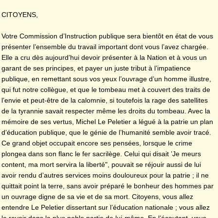
CITOYENS,
Votre Commission d’Instruction publique sera bientôt en état de vous
présenter l’ensemble du travail important dont vous l’avez chargée.
Elle a cru dès aujourd’hui devoir présenter à la Nation et à vous un
garant de ses principes, et payer un juste tribut à l’impatience
publique, en remettant sous vos yeux l’ouvrage d’un homme illustre,
qui fut notre collègue, et que le tombeau met à couvert des traits de
l’envie et peut-être de la calomnie, si toutefois la rage des satellites
de la tyrannie savait respecter même les droits du tombeau. Avec la
mémoire de ses vertus, Michel Le Peletier a légué à la patrie un plan
d’éducation publique, que le génie de l’humanité semble avoir tracé.
Ce grand objet occupait encore ses pensées, lorsque le crime
plongea dans son flanc le fer sacrilège. Celui qui disait ’Je meurs
content, ma mort servira la liberté", pouvait se réjouir aussi de lui
avoir rendu d’autres services moins douloureux pour la patrie ; il ne
quittait point la terre, sans avoir préparé le bonheur des hommes par
un ouvrage digne de sa vie et de sa mort. Citoyens, vous allez
entendre Le Peletier dissertant sur l’éducation nationale ; vous allez
le revoir dans la plus noble partie de lui-même. En l’écoutant, vous