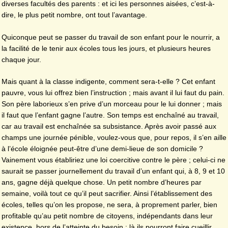
diverses facultés des parents : et ici les personnes aisées, c’est-à-
dire, le plus petit nombre, ont tout l’avantage.
Quiconque peut se passer du travail de son enfant pour le nourrir, a
la facilité de le tenir aux écoles tous les jours, et plusieurs heures
chaque jour.
Mais quant à la classe indigente, comment sera-t-elle ? Cet enfant
pauvre, vous lui offrez bien l’instruction ; mais avant il lui faut du pain.
Son père laborieux s’en prive d’un morceau pour le lui donner ; mais
il faut que l’enfant gagne l’autre. Son temps est enchaîné au travail,
car au travail est enchaînée sa subsistance. Après avoir passé aux
champs une journée pénible, voulez-vous que, pour repos, il s’en aille
à l’école éloignée peut-être d’une demi-lieue de son domicile ?
Vainement vous établiriez une loi coercitive contre le père ; celui-ci ne
saurait se passer journellement du travail d’un enfant qui, à 8, 9 et 10
ans, gagne déjà quelque chose. Un petit nombre d’heures par
semaine, voilà tout ce qu’il peut sacrifier. Ainsi l’établissement des
écoles, telles qu’on les propose, ne sera, à proprement parler, bien
profitable qu’au petit nombre de citoyens, indépendants dans leur
existence, hors de l’atteinte du besoin : là ils pourront faire cueillir