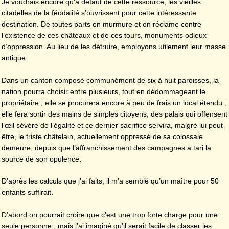
Je voudrais encore qu’à défaut de cette ressource, les vieilles
citadelles de la féodalité s’ouvrissent pour cette intéressante
destination. De toutes parts on murmure et on réclame contre
l’existence de ces châteaux et de ces tours, monuments odieux
d’oppression. Au lieu de les détruire, employons utilement leur masse
antique.
Dans un canton composé communément de six à huit paroisses, la
nation pourra choisir entre plusieurs, tout en dédommageant le
propriétaire ; elle se procurera encore à peu de frais un local étendu ;
elle fera sortir des mains de simples citoyens, des palais qui offensent
l’œil sévère de l’égalité et ce dernier sacrifice servira, malgré lui peut-
être, le triste châtelain, actuellement oppressé de sa colossale
demeure, depuis que l’affranchissement des campagnes a tari la
source de son opulence.
D’après les calculs que j’ai faits, il m’a semblé qu’un maître pour 50
enfants suffirait.
D’abord on pourrait croire que c’est une trop forte charge pour une
seule personne ; mais j’ai imaginé qu’il serait facile de classer les