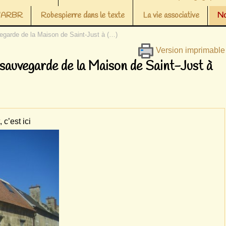
 l’ARBR
Robespierre dans le texte
La vie associative
No
uvegarde de la Maison de Saint-Just à (…)
Version imprimable
a sauvegarde de la Maison de Saint-Just à
 c’est ici