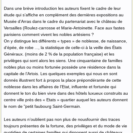
Dans une brève introduction les auteurs fixent le cadre de leur
étude qui s’affiche en complément des dernières expositions au
Musée d’Arras dans le cadre du partenariat avec le château de
Versailles (Roulez-carrosse et Marie-Antoinette. Face aux fastes
parisiens comment vivent les nobles artésiens ?
On y distingue les différents « types » de noblesse, de naissance,
d’épée, de robe ..., la statistique de celle-ci à la veille des États
Généraux. (moins de 2 % de la population française) et les
privilèges qui sont alors les siens. Une cinquantaine de familles
nobles plus ou moins fortunée possède une résidence dans la
capitale de l’Artois. Les quelques exemples qui nous en sont
donnés illustrent fort à propos la place prépondérante de cette
noblesse dans les affaires de l’Etat, influente et fortunée qui
donnent le ton du bien vivre dans des hôtels luxueux construits au
centre ville près des « Etats » quartier auquel les auteurs donnent
le nom de "petit faubourg Saint-Germain.
Les auteurs n’oublient pas non plus de nousfournir des traces
toujours présentes de la fortune, des privilèges et du mode de vie
quotidien de certaines familles qui disposent aussi de châteaux